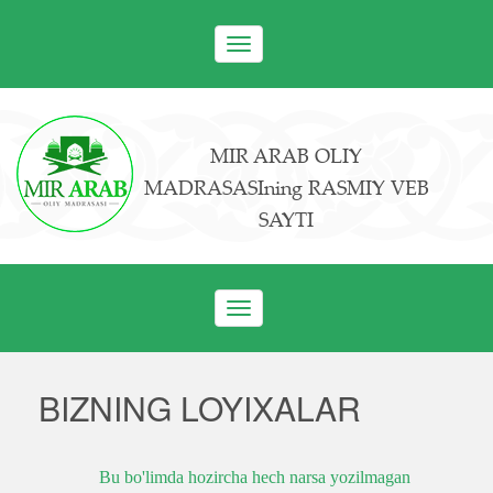
Toggle
navigation
MIR ARAB OLIY
MADRASASIning RASMIY VEB
SAYTI
Toggle
navigation
BIZNING LOYIXALAR
Bu bo'limda hozircha hech narsa yozilmagan