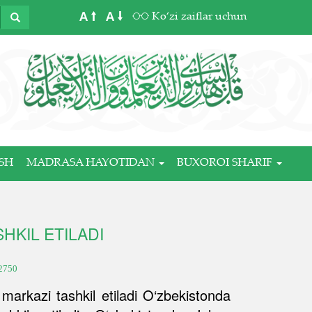
A
A
Ko‘zi zaiflar uchun
SH
MADRASA HAYOTIDAN
BUXOROI SHARIF
HKIL ETILADI
2750
 markazi tashkil etiladi O‘zbekistonda