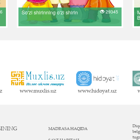
6
29345
So'zi shirinning o'zi shirin
z
www.muxlis.uz
www.hidoyat.uz
w
Diqq
SINING
MADRASA HAQIDA
belg
tug