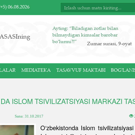
T+5)
06.08.2026
Ayting: “Biladigan zotlar bilan
bilmaydigan kimsalar barobar
ASASIning
bo‘lurmi?!”
Zumar surasi, 9-oyat
LALAR
MEDIATEKA
TASAVVUF MAKTABI
BOG'LANI
DA ISLOM TSIVILIZATSIYASI MARKAZI TAS
Sana:
31.10.2017
O‘zbekistonda Islom tsivilizatsiyasi