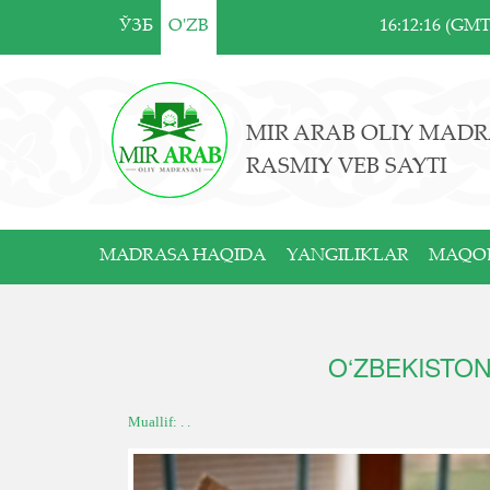
ЎЗБ
O'ZB
16:12:16 (GM
MIR ARAB OLIY MADR
RASMIY VEB SAYTI
MADRASA HAQIDA
YANGILIKLAR
MAQO
O‘ZBEKISTON
Muallif: . .