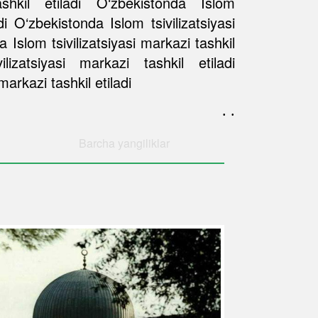
ashkil etiladi O‘zbekistonda Islom
adi O‘zbekistonda Islom tsivilizatsiyasi
a Islom tsivilizatsiyasi markazi tashkil
lizatsiyasi markazi tashkil etiladi
markazi tashkil etiladi
. .
Barcha
yangiliklar