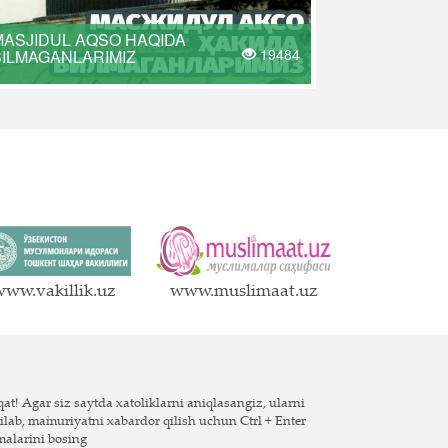
MASJIDUL AQSO HAQIDA
19484
BILMAGANLARIMIZ
ww.vakillik.uz
www.muslimaat.uz
at! Agar siz saytda xatoliklarni aniqlasangiz, ularni
ilab, ma`muriyatni xabardor qilish uchun Ctrl + Enter
malarini bosing