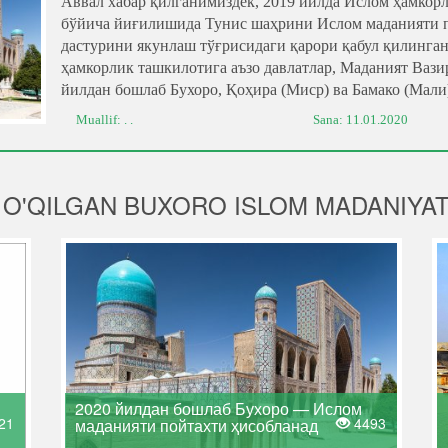
Аввал хабар қилганимиздек, 2019 йилда Ислом ҳамкор
бўйича йиғилишида Тунис шаҳрини Ислом маданияти п
дастурини якунлаш тўғрисидаги қарори қабул қилинга
ҳамкорлик ташкилотига аъзо давлатлар, Маданият Ваз
йилдан бошлаб Бухоро, Қоҳира (Миср) ва Бамако (Мали
Muallif: . .
Sana:
11.01.2020
 O'QILGAN BUXORO ISLOM MADANIYAT
2020 йилдан бошлаб Бухоро — Ислом
21
4493
маданияти пойтахти ҳисобланад