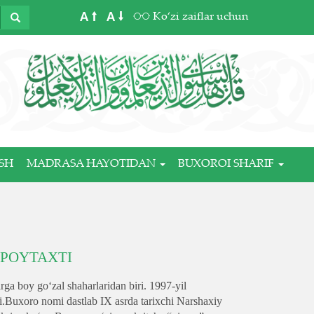
A
A
Ko‘zi zaiflar uchun
SH
MADRASA HAYOTIDAN
BUXOROI SHARIF
 POYTAXTI
ga boy goʻzal shaharlaridan biri. 1997-yil
i.Buxoro nomi dastlab IX asrda tarixchi Narshaxiy