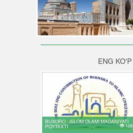
ENG KO'P
BUXORO - ISLOM OLAMI MADANIYATI
128
POYTAXTI