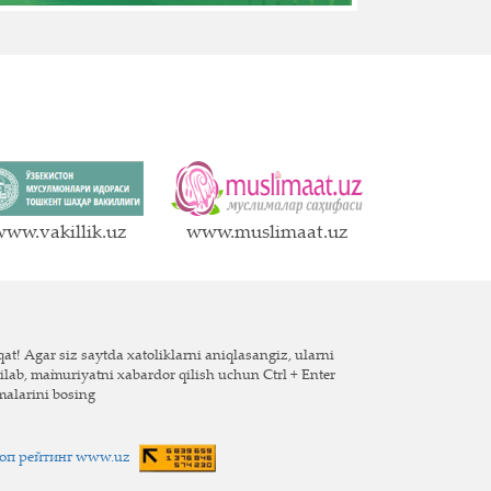
ww.vakillik.uz
www.muslimaat.uz
at! Agar siz saytda xatoliklarni aniqlasangiz, ularni
ilab, ma`muriyatni xabardor qilish uchun Ctrl + Enter
malarini bosing