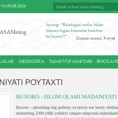
T+5)
09.08.2026
Ayting: “Biladigan zotlar bilan
bilmaydigan kimsalar barobar
ASASIning
bo‘lurmi?!”
Zumar surasi, 9-oyat
LALAR
MEDIATEKA
TASAVVUF MAKTABI
BOG'LANI
IYATI POYTAXTI
BUXORO - ISLOM OLAMI MADANIYATI
Buxoro – jahonning eng qadimiy va tarixiy-meʼmoriy obidalar
shaharning 2500-yillik yubileyi xalqaro miqyosda nishonland