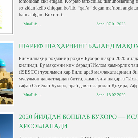
tomonidan zikr etilgan. Koʻplab tarixchilar, tilshunoslarning 
soʻzidan kelib chiqqan boʻlib, “qalʼa” degan maʼnoni anglat
ham atalgan. Buxoro i...
Muallif: . .
Sana:
07.01.2023
ШАРИФ ШАҲАРНИНГ БАЛАНД МАҚО
Бисмиллаҳир роҳманир роҳим.Бухоро шаҳри 2020 йилда
қилинди. Бу мақомни ким беради?Ислом ҳамкорлик таш
(ISESCO) тузилмаси ҳар йили араб мамлакатларидан би
мусулмон давлатлардан битта, жами учта шаҳарга “Исл
сафар Осиёдан Бухоро, араб давлатларидан Қоҳира, Афр
Muallif: . .
Sana:
18.02.2020
2020 ЙИЛДАН БОШЛАБ БУХОРО — И
ҲИСОБЛАНАДИ