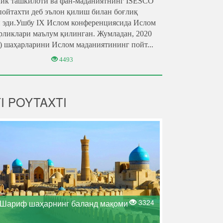
лик ташкилоти ва фан-маданиятнинг ISESCO
ойтахти деб эълон қилиш билан боғлиқ
н эди.Ушбу IХ Ислом конференциясида Ислом
ирликлари маълум қилинган. Жумладан, 2020
) шаҳарларини Ислом маданиятининг пойт...
4493
I POYTAXTI
3324
Шариф шаҳарнинг баланд мақоми