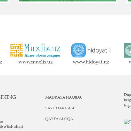
z
www.muxlis.uz
www.hidoyat.uz
w
Diqq
SINING
MADRASA HAQIDA
belg
tug
SAYT HARITASI
QAYTA ALOQA
un
ib o‘tish shart