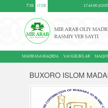
ЎЗБ
O'ZB
17:43:00 (GM
MIR ARAB OLIY MADR
RASMIY VEB SAYTI
MADRASA HAQIDA
YANGILIKLAR
MAQO
BUXORO ISLOM MADAN