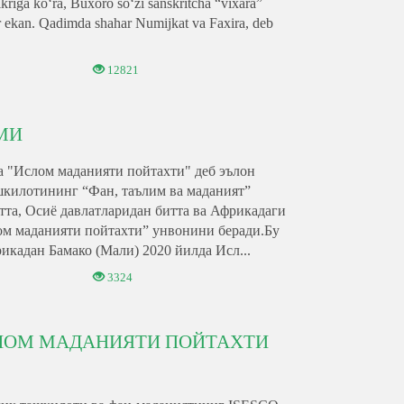
fikriga koʻra, Buxoro soʻzi sanskritcha “vixara”
ar ekan. Qadimda shahar Numijkat va Faxira, deb
12821
МИ
 "Ислом маданияти пойтахти" деб эълон
килотининг “Фан, таълим ва маданият”
тта, Осиё давлатларидан битта ва Африкадаги
ом маданияти пойтахти” унвонини беради.Бу
икадан Бамако (Мали) 2020 йилда Исл...
3324
СЛОМ МАДАНИЯТИ ПОЙТАХТИ