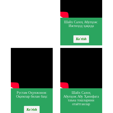
Шайх Салоҳ Абулҳож:
Ижтиҳод ҳақида
Ko'rish
Рустам Оҳунжонов:
Шайх Салоҳ
Оқимлар билан баҳс
Абулҳож:Абу Ҳанифага
таъна тошларини
отаётганлар
Ko'rish