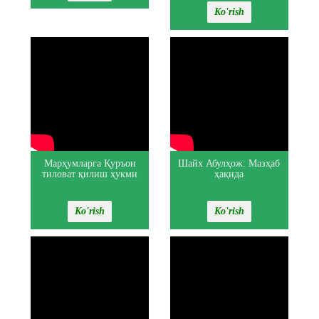
Ko'rish
Марҳумларга Қуръон
Шайх Абулҳож: Мазҳаб
тиловат қилиш ҳукми
ҳақида
Ko'rish
Ko'rish