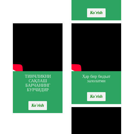
Ko'rish
ТИНЧЛИКНИ
Ҳар бир бидъат
САҚЛАШ
залолатми
БАРЧАНИНГ
БУРЧИДИР
Ko'rish
Ko'rish