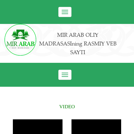
Toggle
navigation
MIR ARAB OLIY
MADRASASIning RASMIY VEB
SAYTI
Toggle
navigation
VIDEO