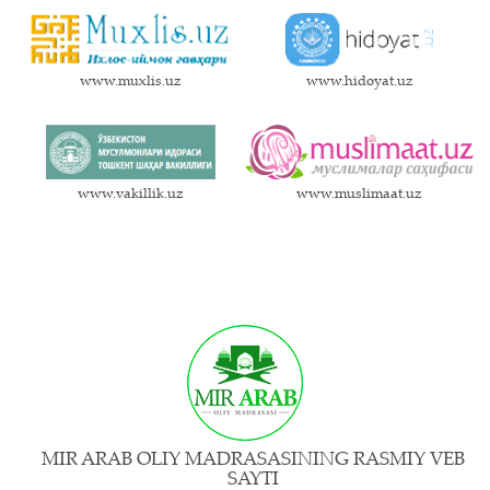
www.muxlis.uz
www.hidoyat.uz
www.vakillik.uz
www.muslimaat.uz
MIR ARAB OLIY MADRASASINING RASMIY VEB
SAYTI