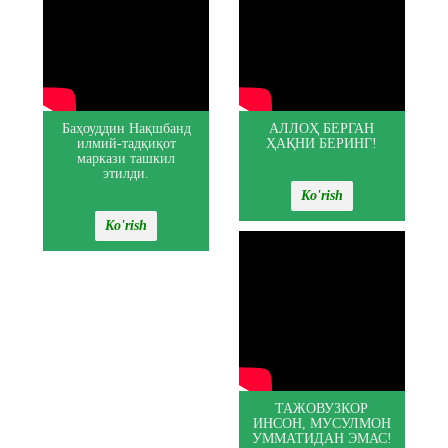
Баҳоуддин Нақшбанд
АЛЛОҲ БЕРГАН
илмий-тадқиқот
ҲАҚНИ БЕРИНГ!
маркази ташкил
этилди.
Ko'rish
Ko'rish
ТАЖОВУЗКОР
ИНСОН, МУСУЛМОН
УММАТИДАН ЭМАС!