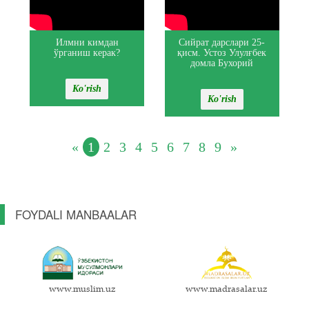
Илмни кимдан
Сийрат дарслари 25-
ўрганиш керак?
қисм. Устоз Улулғбек
домла Бухорий
Ko'rish
Ko'rish
«
1
2
3
4
5
6
7
8
9
»
FOYDALI MANBAALAR
www.muslim.uz
www.madrasalar.uz