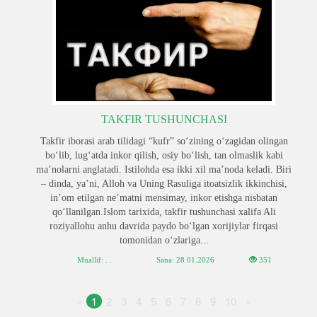
TAKFIR TUSHUNCHASI
Takfir iborasi arab tilidagi “kufr” soʻzining oʻzagidan olingan
boʻlib, lugʻatda inkor qilish, osiy boʻlish, tan olmaslik kabi
maʼnolarni anglatadi. Istilohda esa ­ikki xil maʼnoda keladi. Biri
– dinda, yaʼni, Alloh va Uning Rasuliga itoatsizlik ikkinchisi,
inʼom etilgan neʼmatni mensimay, inkor etishga nisbatan
qoʻllanilgan.Islom tarixida, takfir tushunchasi xalifa Ali
roziyallohu anhu davrida paydo boʻlgan xorijiylar firqasi
tomonidan oʻzlariga...
Muallif: . .
Sana:
28.01.2026
351
«
1
2
3
4
5
6
7
8
9
10
»