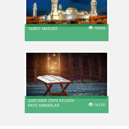
16695
“QUBO” MASJIDI
QUR’ONDA ZIKRI KELGAN
14100
PAYG`AMBARLAR