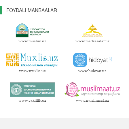
FOYDALI MANBAALAR
www.muslim.uz
www.madrasalar.uz
www.muxlis.uz
www.hidoyat.uz
www.vakillik.uz
www.muslimaat.uz