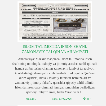
ISLOM TA’LIMOTIDA INSON SHA’NI:
ZAMONAVIY TALQIN VA AHAMIYATI
Annotatsiya: Mazkur maqolada Islom ta’limotida inson
sha’nining ontologik, axloqiy va ijtimoiy asoslari tahlil qilinadi
hamda ushbu tushunchaning zamonaviy jamiyat taraqqiyoti
kontekstidagi ahamiyati ochib beriladi. Tadqiqotda Qur’oni
karim oyatlari, klassik islomiy tafakkur namunalari va
zamonaviy ijtimoiy-falsafiy qarashlar qiyosiy tahlil qilinib,
Islomda inson qadr-qimmati jamiyat tomonidan beriladigan
ijtimoiy imtiyoz emas, balki Yaratuvchi t...
Muallif: . .
Sana:
13.02.2026
467