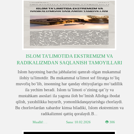
ISLOM TA’LIMOTIDA EKSTREMIZM VA
RADIKALIZMDAN SAQLANISH TAMOYILLARI
Islom hayotning barcha jabhalarini qamrab olgan mukammal
ilohiy ta'limotdir. Bu mukammal ta'limot sof fitratga to‘liq
muvofiq bo‘lib, insonning har qanday ehtiyojlariga mo‘tadillik
ila yechim beradi. Islom ta’limoti o‘zining qat’iy va
mustahkam asoslari ila yagona iloh bo‘lmish Allohga ibodat
qilish, yaxshilikka buyurib, yomonlikdanqaytarishga chorlaydi.
Bu chorlovlardan xabardor kimsa biladiki, Islom ekstremizm va
radikalizmni qattiq qoralaydi.B...
Muallif: . .
Sana:
10.02.2026
306