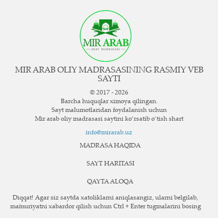
MIR ARAB OLIY MADRASASINING RASMIY VEB
SAYTI
© 2017 - 2026
Barcha huquqlar ximoya qilingan.
Sayt ma`lumotlaridan foydalanish uchun
Mir arab oliy madrasasi saytini ko‘rsatib o‘tish shart
info@mirarab.uz
MADRASA HAQIDA
SAYT HARITASI
QAYTA ALOQA
Diqqat! Agar siz saytda xatoliklarni aniqlasangiz, ularni belgilab,
ma`muriyatni xabardor qilish uchun Ctrl + Enter tugmalarini bosing