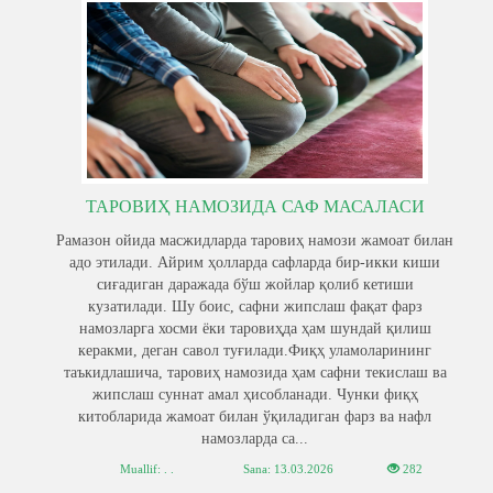
ТАРОВИҲ НАМОЗИДА САФ МАСАЛАСИ
Рамазон ойида масжидларда таровиҳ намози жамоат билан
адо этилади. Айрим ҳолларда сафларда бир-икки киши
сиғадиган даражада бўш жойлар қолиб кетиши
кузатилади. Шу боис, сафни жипслаш фақат фарз
намозларга хосми ёки таровиҳда ҳам шундай қилиш
керакми, деган савол туғилади.Фиқҳ уламоларининг
таъкидлашича, таровиҳ намозида ҳам сафни текислаш ва
жипслаш суннат амал ҳисобланади. Чунки фиқҳ
китобларида жамоат билан ўқиладиган фарз ва нафл
намозларда са...
Muallif: . .
Sana:
13.03.2026
282