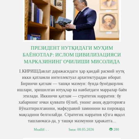
ПРЕЗИДЕНТ НУТҚИДАГИ МУҲИМ
БАЁНОТЛАР: ИСЛОМ ЦИВИЛИЗАЦИЯСИ
МАРКАЗИНИНГ ОЧИЛИШИ МИСОЛИДА
I.КИРИШДавлат даражасидаги ҳар қандай расмий нутқ
икки қатламли интеллектуал архитектурадан иборат.
Биринчи қатлам — ташқи мазмун: бунда бунёдкорлик
ишлари, эришилган ютуқлар ва навбатдаги марралар баён
этилади. Иккинчи қатлам — стратегик нарратив: бу
хабарнинг ички қуввати бўлиб, унинг аниқ аудиторияга
йўналтирилганини, мафкуравий заминини ва пировард
мақсадини белгилайди. Стратегик нарратив кўзга яққол
ташланмаса-да, у ташқи мазмунни ҳаракатга...
Muallif: . .
Sana:
08.05.2026
280