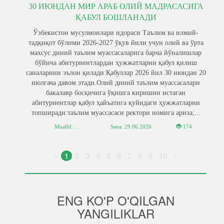
30 ИЮНДАН МИР АРАБ ОЛИЙ МАДРАСАСИГА
ҚАБУЛ БОШЛАНАДИ
Ўзбекистон мусулмонлари идораси Таълим ва илмий-
тадқиқот бўлими 2026-2027 ўқув йили учун олий ва ўрта
махсус диний таълим муассасаларига барча йўналишлар
бўйича абитуриентлардан ҳужжатларни қабул қилиш
саналарини эълон қилади:Қабуллар 2026 йил 30 июндан 20
июлгача давом этади.Олий диний таълим муассасалари
бакалавр босқичига ўқишга киришни истаган
абитуриентлар қабул ҳайъатига қуйидаги ҳужжатларни
топширади:таълим муассасаси ректори номига ариза;...
Muallif: . .
Sana:
29.06.2026
174
«
1
2
3
4
5
6
7
8
9
10
»
ENG KO'P O'QILGAN
YANGILIKLAR