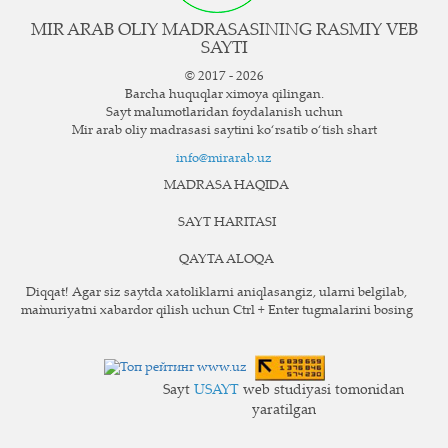
MIR ARAB OLIY MADRASASINING RASMIY VEB
SAYTI
© 2017 - 2026
Barcha huquqlar ximoya qilingan.
Sayt ma`lumotlaridan foydalanish uchun
Mir arab oliy madrasasi saytini ko‘rsatib o‘tish shart
info@mirarab.uz
MADRASA HAQIDA
SAYT HARITASI
QAYTA ALOQA
Diqqat! Agar siz saytda xatoliklarni aniqlasangiz, ularni belgilab,
ma`muriyatni xabardor qilish uchun Ctrl + Enter tugmalarini bosing
Sayt
USAYT
web studiyasi tomonidan
yaratilgan