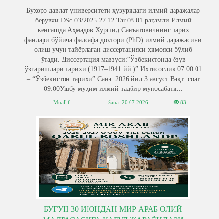
Бухоро давлат университети ҳузуридаги илмий даражалар
берувчи DSc.03/2025.27.12.Tar.08.01 рақамли Илмий
кенгашда Аҳмадов Хуршид Санъатовичнинг тарих
фанлари бўйича фалсафа доктори (PhD) илмий даражасини
олиш учун тайёрлаган диссертацияси ҳимояси бўлиб
ўтади. Диссертация мавзуси:“Ўзбекистонда ёзув
ўзгаришлари тарихи (1917–1941 йй.)” Ихтисослик:07.00.01
– “Ўзбекистон тарихи” Сана: 2026 йил 3 август Вақт: соат
09:00Ушбу муҳим илмий тадбир муносабати...
Muallif: . .
Sana:
20.07.2026
83
БУГУН 30 ИЮНДАН МИР АРАБ ОЛИЙ