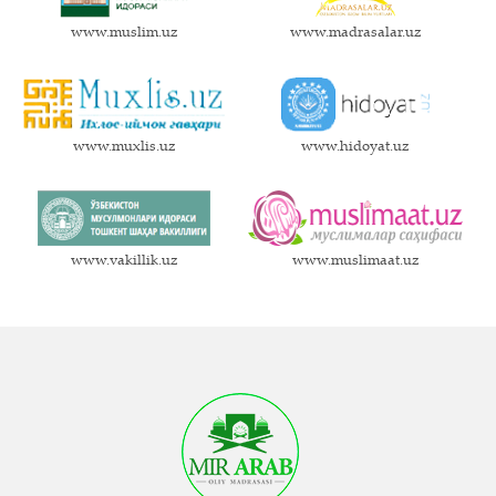
www.muslim.uz
www.madrasalar.uz
www.muxlis.uz
www.hidoyat.uz
www.vakillik.uz
www.muslimaat.uz