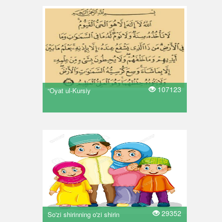
107123
“Oyat ul-Kursiy
29352
So'zi shirinning o'zi shirin