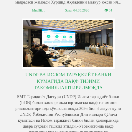
мадрасаси жамоаси Хуршид Аҳмадовни мазкур юксак ил...
Muallif: . .
Sana:
04.08.2026
34
UNDP ВА ИСЛОМ ТАРАҚҚИЁТ БАНКИ
КЎМАГИДА ВАҚФ ТИЗИМИ
ТАКОМИЛЛАШТИРИЛМОҚДА
БМТ Тараққиёт Дастури (UNDP) Ислом тараққиёт банки
(IsDB) билан ҳамкорликда юртимизда вақф тизимини
ривожлантиришда кўмаклашмоқда.2026 йил 3 август куни
UNDP, Ўзбекистон Республикаси Дин ишлари бўйича
қўмитаси ва Ислом тараққиёт банки билан ҳамкорликда
давра суҳбати ташкил этилди.«Ўзбекистонда вақф