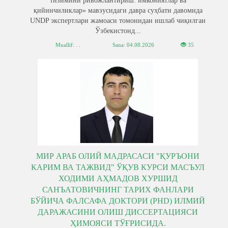
тизимини ривожлантириш: имкониятлар ва
қийинчиликлар» мавзусидаги давра суҳбати давомида
UNDP экспертлари жамоаси томонидан ишлаб чиқилган
Ўзбекистонд...
Muallif: . .
Sana:
04.08.2026
35
МИР АРАБ ОЛИЙ МАДРАСАСИ "ҚУРЪОНИ
КАРИМ ВА ТАЖВИД" ЎҚУВ КУРСИ МАСЪУЛ
ХОДИМИ АҲМАДОВ ХУРШИД
САНЪАТОВИЧНИНГ ТАРИХ ФАНЛАРИ
БЎЙИЧА ФАЛСАФА ДОКТОРИ (PHD) ИЛМИЙ
ДАРАЖАСИНИ ОЛИШ ДИССЕРТАЦИЯСИ
ҲИМОЯСИ ТЎҒРИСИДА.