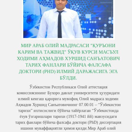
​МИР АРАБ ОЛИЙ МАДРАСАСИ "ҚУРЪОНИ
КАРИМ ВА ТАЖВИД" ЎҚУВ КУРСИ МАСЪУЛ
ХОДИМИ АҲМАДОВ ХУРШИД САНЪАТОВИЧ
ТАРИХ ФАНЛАРИ БЎЙИЧА ФАЛСАФА
ДОКТОРИ (PHD) ИЛМИЙ ДАРАЖАСИГА ЭГА
БЎЛДИ.
Ўзбекистон Республикаси Олий аттестация
комиссиясининг Бухоро давлат университети ҳузуридаги
илмий кенгаш қарорига мувофиқ Олий мадраса ходими
Аҳмадов Хуршид Санъатовичнинг 07.00.01 – “Ўзбекистон
тарихи” ихтисослиги бўйича тайёрлаган “Ўзбекистонда
ёзув ўзгаришлари тарихи (1917-1941 йй) мавзусидаги
тарих фанлари бўйича фалсафа доктори (PhD) диссертация
ишини муваффақиятли ҳимоя қилди.Мир Араб олий