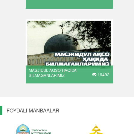
MASJIDUL AQSO HAQIDA
19492
BILMAGANLARIMIZ
FOYDALI MANBAALAR