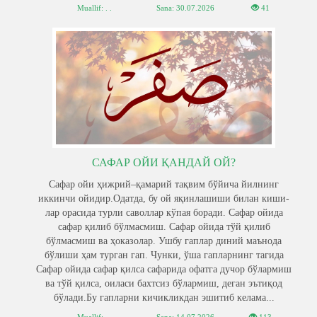
Muallif: . .
Sana:
30.07.2026
41
САФАР ОЙИ ҚАНДАЙ ОЙ?
Сафар ойи ҳижрий–қамарий тақвим бўйича йилнинг
иккинчи ойидир.Одатда, бу ой яқинлашиши билан киши-
лар орасида турли саволлар кўпая боради. Сафар ойида
сафар қилиб бўлмасмиш. Сафар ойида тўй қилиб
бўлмасмиш ва ҳоказолар. Ушбу гаплар диний маънода
бўлиши ҳам турган гап. Чунки, ўша гапларнинг тагида
Сафар ойида сафар қилса сафарида офатга дучор бўлармиш
ва тўй қилса, оиласи бахтсиз бўлармиш, деган эътиқод
бўлади.Бу гапларни кичикликдан эшитиб келама...