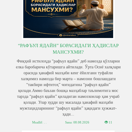
“РАФЪУЛ ЯДАЙН” БОРАСИДАГИ ҲАДИСЛАР
МАНСУХМИ?
Фиқҳий истилоҳда “рафъул ядайн” деб намозда қўлларни
елка баробарича кўтаришга айтилади. Ўрта Осиё халқлари
орасида ҳанафий мазҳаби кенг ёйилгани туфайли
халқимиз намозда бир марта – намозни бошлашдаги
“такбири ифтитоҳ” чоғидагина “рафъул ядайн”
қилади.Аммо баъзан бошқа мазҳаблар таълимотига мос
тарзда “рафъул ядайн” қиладиган намозхонлар ҳам учраб
қолади. Улар худди шу масалада ҳанафий мазҳаби
мужтаҳидларининг “рафъул ядайн” ҳақидаги ҳужжат-
ҳади...
Muallif: . .
Sana:
08.08.2026
11