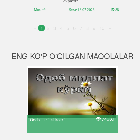
сирасиг...
Muallif: . .
Sana:
13.07.2026
88
«
1
2
3
4
5
6
7
8
9
10
»
ENG KO'P O'QILGAN MAQOLALAR
74639
Odob – millat ko'rki