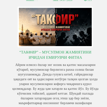
Muallif: . .
Sana:
14.07.2026
113
“ТАКФИР” – МУСУЛМОН ЖАМИЯТИНИ
ИЧИДАН ЕМИРУВЧИ ФИТНА
Айрим илмсиз ёшлар энг нозик ва қалтис масалаларни
кўтариб, мусулмонлар бирлигига рахна солиш билан
шуғулланмоқда. Динда ғулувга кетиб, ғайридинлар
ҳақидаги оят ва ҳадисларни нотўғри талқин қилган ҳолда
уларни мусулмонларни кофирга чиқаришга қурол
қилмоқдалар. Бу жуда ҳам хатарли ва қалтис йўл. Бу йўлда
кўпчилик тойилиб, адашиб кетган. Шундай паллада
ёшларни хатарлардан огоҳ этиш ҳар бир зиёли,
маърифатпарвар инсоннинг бирламчи вазифалари