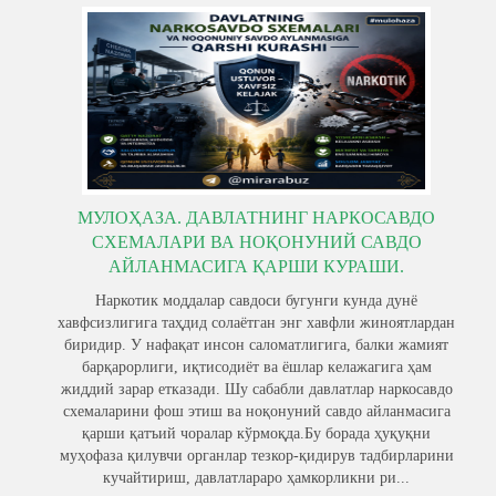
МУЛОҲАЗА. ​ДАВЛАТНИНГ НАРКОСАВДО
СХЕМАЛАРИ ВА НОҚОНУНИЙ САВДО
АЙЛАНМАСИГА ҚАРШИ КУРАШИ.
Наркотик моддалар савдоси бугунги кунда дунё
хавфсизлигига таҳдид солаётган энг хавфли жиноятлардан
биридир. У нафақат инсон саломатлигига, балки жамият
барқарорлиги, иқтисодиёт ва ёшлар келажагига ҳам
жиддий зарар етказади. Шу сабабли давлатлар наркосавдо
схемаларини фош этиш ва ноқонуний савдо айланмасига
қарши қатъий чоралар кўрмоқда.Бу борада ҳуқуқни
муҳофаза қилувчи органлар тезкор-қидирув тадбирларини
кучайтириш, давлатлараро ҳамкорликни ри...