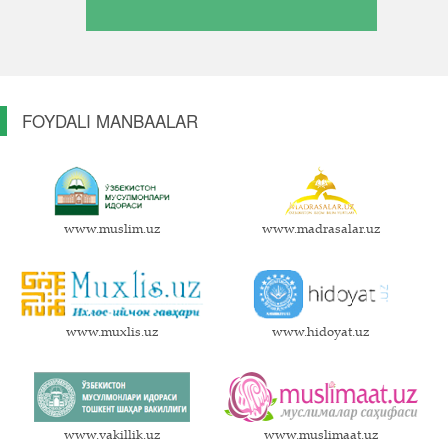
FOYDALI MANBAALAR
www.muslim.uz
www.madrasalar.uz
www.muxlis.uz
www.hidoyat.uz
www.vakillik.uz
www.muslimaat.uz