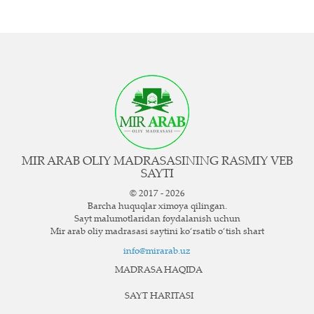
MIR ARAB OLIY MADRASASINING RASMIY VEB
SAYTI
© 2017 - 2026
Barcha huquqlar ximoya qilingan.
Sayt ma`lumotlaridan foydalanish uchun
Mir arab oliy madrasasi saytini ko‘rsatib o‘tish shart
info@mirarab.uz
MADRASA HAQIDA
SAYT HARITASI