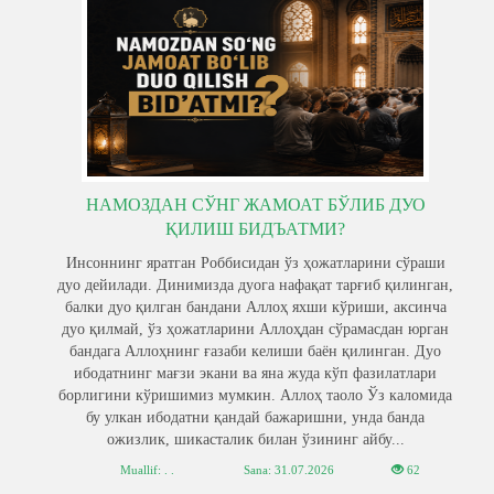
НАМОЗДАН СЎНГ ЖАМОАТ БЎЛИБ ДУО
ҚИЛИШ БИДЪАТМИ?
Инсоннинг яратган Роббисидан ўз ҳожатларини сўраши
дуо дейилади. Динимизда дуога нафақат тарғиб қилинган,
балки дуо қилган бандани Аллоҳ яхши кўриши, аксинча
дуо қилмай, ўз ҳожатларини Аллоҳдан сўрамасдан юрган
бандага Аллоҳнинг ғазаби келиши баён қилинган. Дуо
ибодатнинг мағзи экани ва яна жуда кўп фазилатлари
борлигини кўришимиз мумкин. Аллоҳ таоло Ўз каломида
бу улкан ибодатни қандай бажаришни, унда банда
ожизлик, шикасталик билан ўзининг айбу...
Muallif: . .
Sana:
31.07.2026
62