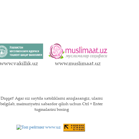
www.vakillik.uz
www.muslimaat.uz
Diqqat! Agar siz saytda xatoliklarni aniqlasangiz, ularni
belgilab, ma`muriyatni xabardor qilish uchun Ctrl + Enter
tugmalarini bosing