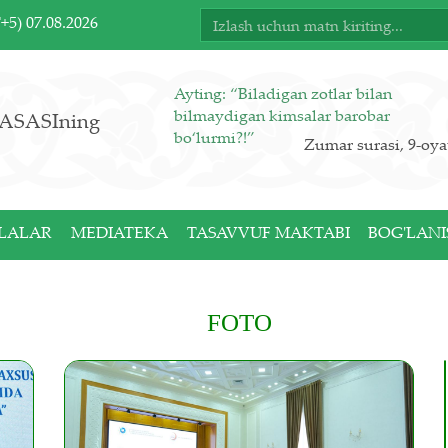
T+5)
07.08.2026
Ayting: “Biladigan zotlar bilan
bilmaydigan kimsalar barobar
ASASIning
bo‘lurmi?!”
Zumar surasi, 9-oya
LALAR
MEDIATEKA
TASAVVUF MAKTABI
BOG'LANI
FOTO