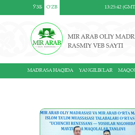
ЎЗБ
O'ZB
13:25:42 (GM
MIR ARAB OLIY MADR
RASMIY VEB SAYTI
MADRASA HAQIDA
YANGILIKLAR
MAQO