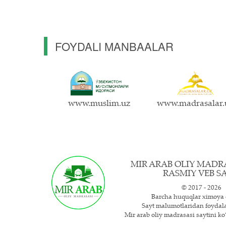
FOYDALI MANBAALAR
www.muslim.uz
www.madrasalar.
MIR ARAB OLIY MADR
RASMIY VEB SA
© 2017 - 2026
Barcha huquqlar ximoya 
Sayt ma`lumotlaridan foyda
Mir arab oliy madrasasi saytini ko‘