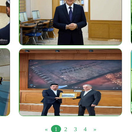
«
1
2
3
4
»