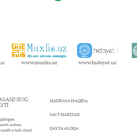
uz
www.muxlis.uz
www.hidoyat.uz
ASASINING
MADRASA HAQIDA
YTI
SAYT HARITASI
qilingan.
lanish uchun
QAYTA ALOQA
rsatib o‘tish shart