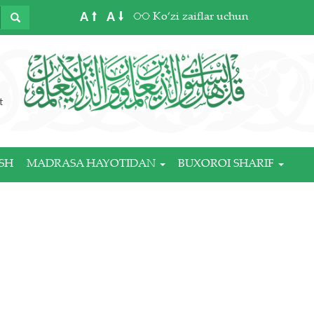
A
A
Ko‘zi zaiflar uchun
t
SH
MADRASA HAYOTIDAN
BUXOROI SHARIF