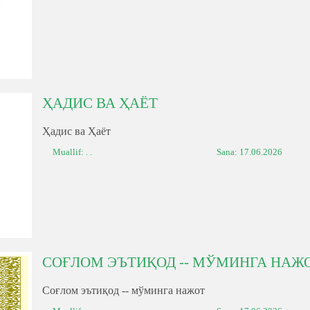
ҲАДИС ВА ҲАЁТ
Ҳадис ва Ҳаёт
Muallif: . .
Sana:
17.06.2026
СОҒЛОМ ЭЪТИҚОД -- МЎМИНГА НАЖ
Соғлом эътиқод -- мўминга нажот