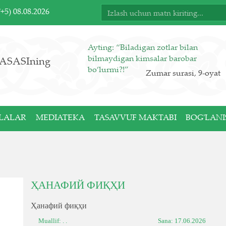
T+5)
08.08.2026
Ayting: “Biladigan zotlar bilan
bilmaydigan kimsalar barobar
ASASIning
bo‘lurmi?!”
Zumar surasi, 9-oyat
LALAR
MEDIATEKA
TASAVVUF MAKTABI
BOG'LANI
ҲАНАФИЙ ФИҚҲИ
Ҳанафий фиқҳи
Muallif: . .
Sana:
17.06.2026