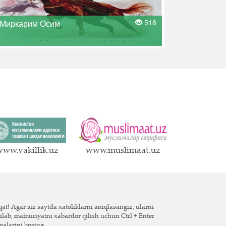
518
Миркарим Осим
ww.vakillik.uz
www.muslimaat.uz
at! Agar siz saytda xatoliklarni aniqlasangiz, ularni
ilab, ma`muriyatni xabardor qilish uchun Ctrl + Enter
malarini bosing