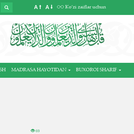
A
A
Ko‘zi zaiflar uchun
SH
MADRASA HAYOTIDAN
BUXOROI SHARIF
69