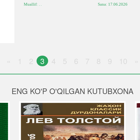
Muallif: . .
Sana:
17.06.2026
«
1
2
3
4
5
6
7
8
9
10
»
ENG KO'P O'QILGAN KUTUBXONA