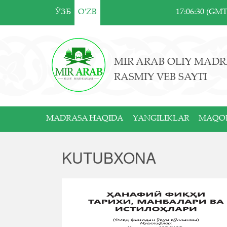
ЎЗБ
O'ZB
17:06:30 (GM
MIR ARAB OLIY MADR
RASMIY VEB SAYTI
MADRASA HAQIDA
YANGILIKLAR
MAQO
KUTUBXONA