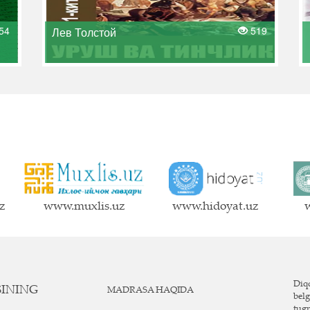
54
519
Лев Толстой
z
www.muxlis.uz
www.hidoyat.uz
w
Diqq
SINING
MADRASA HAQIDA
belg
tug