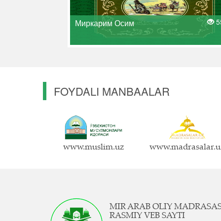
5
Миркарим Осим
FOYDALI MANBAALAR
www.muslim.uz
www.madrasalar.u
MIR ARAB OLIY MADRASA
RASMIY VEB SAYTI