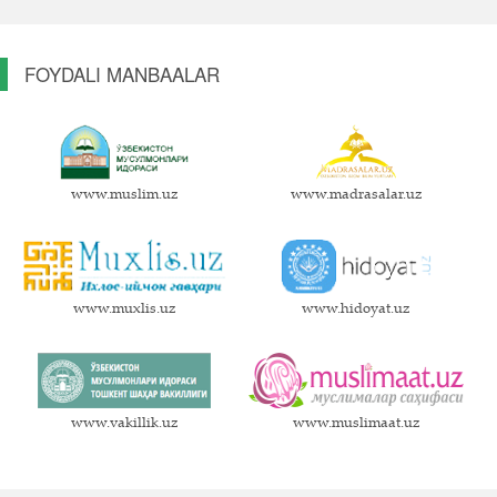
FOYDALI MANBAALAR
www.muslim.uz
www.madrasalar.uz
www.muxlis.uz
www.hidoyat.uz
www.vakillik.uz
www.muslimaat.uz