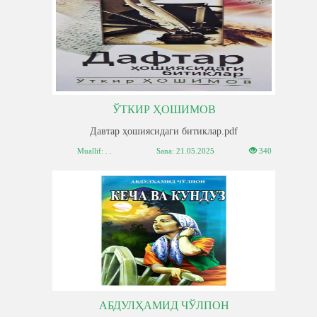
ЎТКИР ҲОШИМОВ
Давтар ҳошиясидаги битиклар.pdf
Muallif: . .
Sana:
21.05.2025
340
АБДУЛҲАМИД ЧЎЛПОН