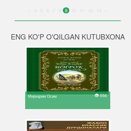
«
4
5
6
7
8
9
10
11
12
13
»
ENG KO'P O'QILGAN KUTUBXONA
556
Миркарим Осим