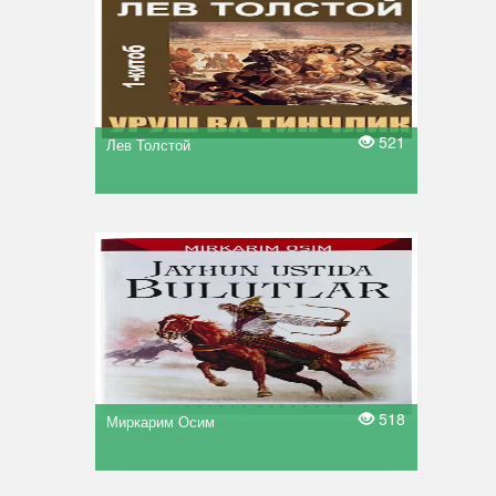
521
Лев Толстой
518
Миркарим Осим