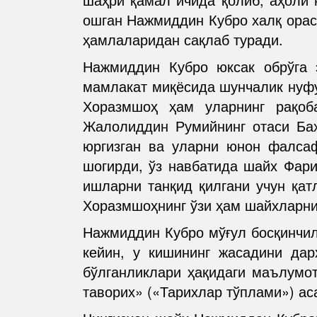
ошган Нажмиддин Кубро халқ орас
ҳамлаларидан сақлаб туради.
Нажмиддин Кубро юксак обрўга 
мамлакат миқёсида шунчалик нуфу
Хоразмшоҳ ҳам уларнинг рақоба
Жалолиддин Румийнинг отаси Ба
юргизган ва уларни юнон фалса
шогирди, ўз навбатида шайх Фар
ишларни танқид қилгани учун қат
Хоразмшоҳнинг ўзи ҳам шайхларнинг
Нажмиддин Кубро мўғул босқинчил
кейин, у кишининг жасадини дар
бўлганликлари ҳақидаги маълумо
таворих» («Тарихлар тўплами») ас