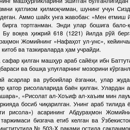
инг машҳурликларини эшитган бўлганлигидан
мни қатлиом қилмоқчиман, шунинг учун Сизд
 деган. Аммо шайх унга жавобан: «Мен етмиш
 бирга тортганман. Энди улар бошига бало-
. Бу воқеа ҳижрий 618 (1221) йилда рўй бер
ураҳмон Жомийнинг «Нафаҳот ул-унс», кейинча
 китоб ва тазкираларда ҳам учрайди.
а сафар қилган машҳур араб сайёҳи ибн Баттут
бараси ва бошқа улуғларнинг мозорини кўрганл
 асарлар ва рубоийлар ёзганки, улар жуда
ир қатор рисолаларида баён қилган. Улардан
ашара», «Рисолат ал-Хоъиф ал-хаъим мин лау
ркияда босиб чиқарилган. Унинг араб тилида ё
аги рисола») асарининг Абдураҳмон Жомий
 таржимаси бизгача етиб келган ва Ўзбекист
нститутида № 503-X рақами остида сақланмоқ