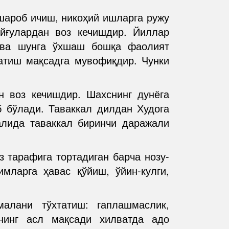
 шароб ичиш, никоҳий ишларга ружу
йғулардан воз кечишдир. Йиллар
 ва шунга ўхшаш бошқа фаолият
сатиш мақсадга мувофиқдир. Чунки
н воз кечишдир. Шахснинг дунёга
б бўлади. Таваккал дилдан Худога
алида таваккал биринчи даражали
 тарафига тортадиган барча нозу-
мларга ҳавас қўйиш, ўйин-кулги,
алани тўхтатиш: гаплашмаслик,
нинг асл мақсади хилватда адо