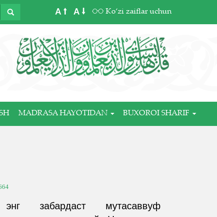
A
A
Ko‘zi zaiflar uchun
SH
MADRASA HAYOTIDAN
BUXOROI SHARIF
664
энг забардаст мутасаввуф