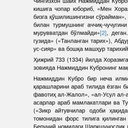
Чингизхон шайх Нажмиддан Куброн
кишига чопар юбориб, «Мен Хораз
бизга қўшилишингизни сўрайман»,
билан турмушнинг аччиқ-чучугини
мурувватдан бўлмайди»
[2]
, деган
гузида» («Танланган тарих»), Абд
ус-сияр» ва бошқа машҳур тарихий
Ҳижрий 733 (1334) йилда Хоразмг
зовияда Нажмиддин Кубронинг мақ
Нажмиддин Кубро бир неча илмий
қарашларини араб тилида ёзган б
фавотиҳ ал-Жалол», «ал-Усул ал-
асарлар араб мамлакатлари ва Ту
(«Зикр айтувчилар одоби ҳақид
томонидан форс тилига қилинган
Беруний номидаги Шарқшунослик и