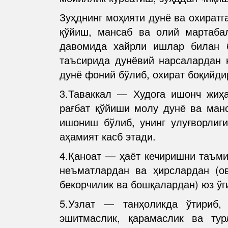
Зуҳднинг моҳияти дунё ва охиратг
қўйиш, мансаб ва олий мартаба
давомида хайрли ишлар билан 
таъсирида дунёвий нарсалардан к
дунё фоний бўлиб, охират боқийди
3.Таваккал — Худога ишонч жиҳа
рағбат қўйиши молу дунё ва манс
ишониш бўлиб, унинг улуғворлиг
аҳамият касб этади.
4.Қаноат — ҳаёт кечиришни таъми
неъматлардан ва ҳирслардан (ов
бекорчилик ва бошқалардан) юз ўг
5.Узлат — танҳоликда ўтириб,
эшитмаслик, қарамаслик ва ту