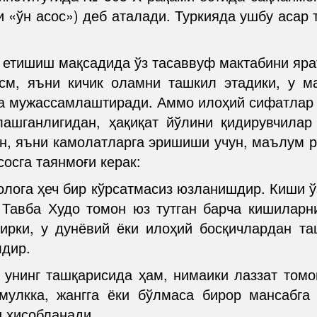
и «ўн асос») деб аталади. Туркияда ушбу асар 
 етишиш мақсадида ўз тасаввуф мактабини яратд
см, яъни кичик оламни ташкил этадики, у ма
да мужассамлаштиради. Аммо илоҳий сифатлар
ашганлигидан, ҳақиқат йўлини қидирувчилар
ун, яъни камолатларга эришиши учун, маълум р
сосга таянмоғи керак:
олога ҳеч бир кўрсатмасиз юзланишдир. Киши 
 Тавба Худо томон юз тутган барча кишиларн
ирки, у дунёвий ёки илоҳий босқичлардан та
лдир.
 унинг ташқарисида ҳам, нимаики лаззат том
мулкка, жангга ёки бўлмаса бирор мансабга 
ш ҳисобланади.