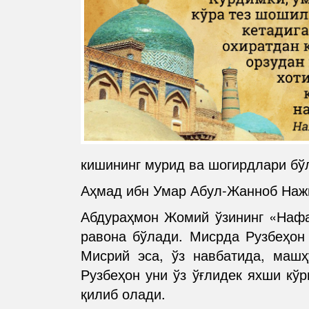
кишининг мурид ва шогирдлари бўл
Аҳмад ибн Умар Абул-Жанноб Нажм
Абдураҳмон Жомий ўзининг «Нафа
равона бўлади. Мисрда Рузбеҳон 
Мисрий эса, ўз навбатида, маш
Рузбеҳон уни ўз ўғлидек яхши кўр
қилиб олади.