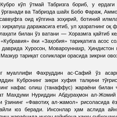
Кубро кўп ўтмай Табризга бориб, у ердаг
рганади ва Табризда шайх Бобо Фараж, Аммо
аввуфга оид кўпгина зоҳирий, ботиний илмл
хирқапуш даражасига етиб, ул ҳазратнинг оқ 
слаҳати билан ўз ватани — Хоразмга қайтиб ке
 «Кубравия» ёки «Заҳобия» тариқатига асос с
з даврида Хуросон, Мовароуннаҳр, Ҳиндисто
 Мазкур тариқат соликлари орасида зикрни ов
инг муаллифи Фахруддин ас-Сафий ўз аса
иддин Кубронинг зикри хуфия талқини тўғри
нинг нафас олиш (танаффус) жараёни билан ч
ат Махдуми Нуриддин Абдураҳмон ал-Жомий
и ўзининг «Фавотиҳ ал-жамол» рисоласида ёз
файли юз беради. Инсонлар ҳам аслида айн
иш жараёнида инсон ғойибона ҳаққу субҳонаҳу