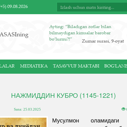
T+5)
09.08.2026
Ayting: “Biladigan zotlar bilan
bilmaydigan kimsalar barobar
ASASIning
bo‘lurmi?!”
Zumar surasi, 9-oyat
LALAR
MEDIATEKA
TASAVVUF MAKTABI
BOG'LANI
НАЖМИДДИН КУБРО (1145-1221)
Sana:
25.03.2025
Мусулмон оламидаги 