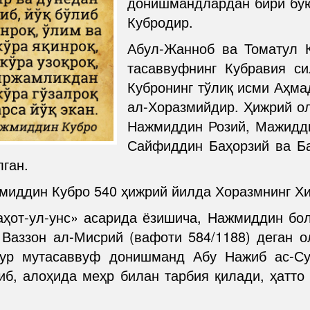
донишмандлардан бири бу
Кубродир.
Абул-Жанноб ва Томатул К
тасаввуфнинг Кубравия с
Кубронинг тўлиқ исми Аҳм
ал-Хоразмийдир. Ҳижрий ол
Нажмиддин Розий, Мажидд
Сайфиддин Баҳорзий ва Б
ган.
иддин Кубро 540 ҳижрий йилда Хоразмнинг Хи
ҳот-ул-унс» асарида ёзишича, Нажмиддин бол
Ваззон ал-Мисрий (вафоти 584/1188) деган 
ҳур мутасаввуф донишманд Абу Нажиб ас-Су
иб, алоҳида меҳр билан тарбия қилади, ҳатто 