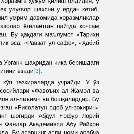
 Хоразмга ҳужум қилиш олдидан, у
ек улуғвор шахсни у ердан кетиб,
 йил умрим давомида хоразмликлар
қазолар ёғилаётган пайтда қочсам
ган. Бу ҳақдаги маълумот «Тарихи
лик эса, «Равзат ул-сафо», «Ҳабиб
а Урганч шаҳридан чиқа беришдаги
игини ёзади
[3]
.
 кўп тазкираларда учрайди. У ўз
 асосийлари «Фавоъиҳ ал-Жамол ва
мон ал-лаъим» ва бошқалардир. Бу
зган «Рисолатун одоб ул-зокирин»
нинг шогирди Абдул Ғофур Лорий
он Фанлар Академияси Абу Райҳон
да. Бу асарнинг асли номи арабча