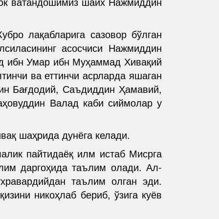
юк ватандошимиз шайх Нажмиддин
убро лақабларига сазовор бўлган
илсиласининг асосчиси Нажмиддин
ад ибн Умар ибн Муҳаммад Хивақий
тинчи ва еттинчи асрларда яшаган
ин Бағдодий, Саъдиддин Ҳамавий,
аҳовуддин Валад каби сиймолар у
вақ шаҳрида дунёга келади.
алик пайтидаёқ илм истаб Мисрга
олим даргоҳида таълим олади. Ал-
хравардийдан таълим олган эди.
қизини никоҳлаб бериб, ўзига куёв