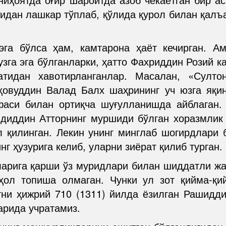
идан лашкар тўплаб, қўлида қурол билан қалъ
эга бўлса ҳам, камтарона ҳаёт кечирган. А
зга эга бўлганларки, ҳатто Фахриддин Розий 
тидан хавотирланганлар. Масалан, «Султо
ҳовуддин Валад Балх шаҳрининг уч юзга яқи
фаси билан ортиқча шуғулланишда айблаган.
идиддин Атторнинг муршиди бўлган хоразмлик
л қилинган. Лекин унинг минглаб шогирдлари
 ҳузурига келиб, уларни зиёрат қилиб турган.
арига қарши ўз муридлари билан шиддатли жан
ҳол топиша олмаган. Чунки ул зот қийма-қ
тни ҳижрий 710 (1311) йилда ёзилган Рашидд
арида учратамиз.