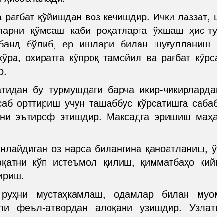
а рағбат қўйишдан воз кечишдир. Ички лаззат,
ларни қўмсаш каби роҳатларга ўхшаш ҳис-ту
банд бўлиб, ер ишлари билан шуғулланиш
ўра, охиратга кўпроқ тамойил ва рағбат кўр
р.
тидан бу турмушдаги барча икир-чикирларда
аб орттириш учун ташаббус кўрсатишга саба
ини эътироф этишдир. Мақсадга эришиш маҳ
нлайдиган оз нарса билангина қаноатланиш, ўз
қатни кўп истеъмол қилиш, қимматбаҳо кийи
ириш.
 руҳни мустаҳкамлаш, одамлар билан муом
рли феъл-атвордан алоқани узишдир. Узлат