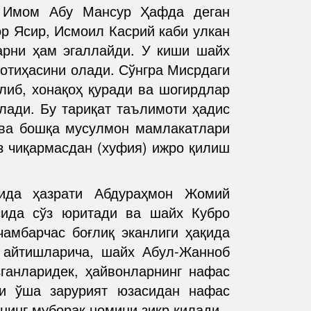
и Имом Абу Мансур Ҳафда деган
р Ясир, Исмоил Касрий каби улкан
арни ҳам эгаллайди. У киши шайх
фотиҳасини олади. Сўнгра Мисрдаги
либ, хонақоҳ қуради ва шогирдлар
олади. Бу тариқат таълимоти ҳадис
н ва бошқа мусулмон мамлакатлари
оз чиқармасдан (хуфия) ижро қилиш
рида ҳазрати Абдураҳмон Жомий
сида сўз юритади ва шайх Кубро
амбарчас боғлиқ эканлиги ҳақида
 айтишларича, шайх Абул-Жанноб
ганларидек, ҳайвонларнинг нафас
и ўша зарурият юзасидан нафас
нинг муборак номини зикр қилади.