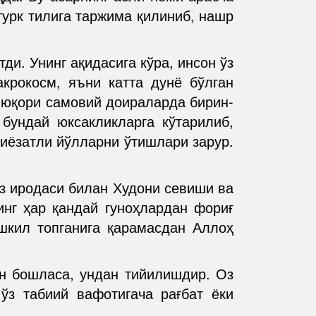
турк тилига таржима қилиниб, нашр
и. Унинг ақидасига кўра, инсон ўз
крокосм, яъни катта дунё бўлган
 юқори самовий доираларда бирин-
 бундай юксакликларга кўтарилиб,
иёзатли йўлларни ўтишлари зарур.
ўз иродаси билан Худони севиши ва
инг ҳар қандай гуноҳлардан фориғ
шкил топганига қарамасдан Аллоҳ
он бошласа, ундан тийилишдир. Оз
ўз табиий вафотигача рағбат ёки