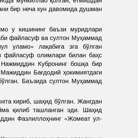
ани бир неча кун давомида душман
ммо у кишининг баъзи муридлари
каби файласуф ва султон Муҳаммад
нул уламо» лақабига эга бўлган
н файласуф олимлари билан баҳс
 Нажмиддин Кубронинг бошқа бир
 Мажиддин Бағдодий ҳокимиятдаги
 бўлган. Баъзида султон Муҳаммад
гга кириб, шаҳид бўлган. Жангдан
ийма қилиб ташланган эди. Шаҳид
иддин Фазлиллоҳнинг «Жомеат ул-