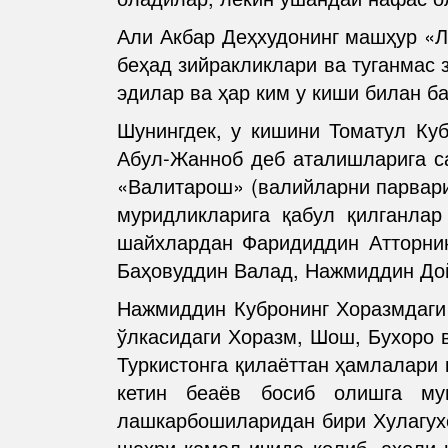
Али Акбар Деҳхудонинг машҳур «Л
беҳад зийракликлари ва туганмас
эдилар ва ҳар ким у киши билан ба
Шунингдек, у кишини Томатул Куб
Абул-Жанноб деб аталишларига са
«Валитарош» (валийларни парвари
муридликларига қабул қилганлар
шайхлардан Фаридиддин Атторнин
Баҳовуддин Валад, Нажмиддин Дой
Нажмиддин Кубронинг Хоразмдаги 
ўлкасидаги Хоразм, Шош, Бухоро 
Туркистонга қилаёттан ҳамлалари
кетин беаёв босиб олишга му
лашкарбошиларидан бири Хулагухо
шаҳри қамал ичида қолиб, аҳоли 