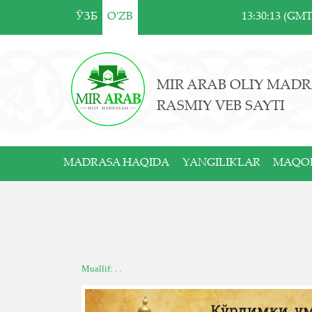
ЎЗБ
O'ZB
13:30:13 (GM
MIR ARAB OLIY MADR
RASMIY VEB SAYTI
MADRASA HAQIDA
YANGILIKLAR
MAQO
Muallif: . .