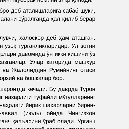
бро деб аталишларига сабаб шуки,
алани сўралганда ҳал қилиб берар
лувчи, халоскор деб ҳам аташган.
 узоқ турганликларидир. Ул зотни
рлари давомида ўн икки кишини ўз
казганлар. Улар қаторида машҳур
) ва Жалолиддин Румийнинг отаси
рзий ва бошқалар бор.
шароитда кечади. Бу даврда Турон
г назарлиги туфайли мўғулларнинг
наҳрдаги йирик шаҳарларни бирин-
аввал (июль) ойида Чингизхон
анч қалъасини ўраб олади. Урганч
снода мункиллаб қолган, етмишдан