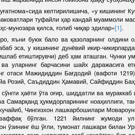
уғатнома»сида келтирилишича, «у кишининг Ку
 заковатлари туфайли ҳар кандай муаммоли мас
ҳс-мунозара қилса, ғолиб чиқар эдилар»
[1]
.
ро, яъни буюк бало ва қазоларнинг олдини о
баб эса, у кишининг дунёвий икир-чикирлардан
шлаб етиштирувчи) деб ҳам аташган. Чунки ум
 ва уларнинг барчасини шайх даражасига ет
г отаси Мажидиддин Бағдодий (вафоти 1219
а Розий, Саъдиддин Ҳамавий, Сайфиддин Баҳо
сўнгги ҳаёти ўта оғир, шиддатли ва мураккаб 
ва Самарқанд ҳукмдорларининг ноаҳиллиги, тан
 кучайиб, Чингизхон лашкарбошилари Мовароун
ваффақ бўлган. 1221 йилнинг жумоди ул-
н ўзининг ёш ўғли, тумонат лашкари билан Ург
ниҳоятда оғир шароитда азоб чекаётган бир а