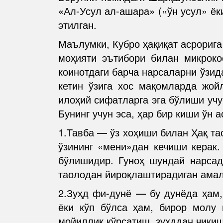
«Ал-Усул ал-ашара» («ўн усул» ёк
этилган.
Маълумки, Кубро ҳақиқат асрорига
моҳияти эътибори билан микроко
коинотдаги барча нарсаларни ўзи
кетин ўзига хос мақомларда жойл
илоҳий сифатларга эга бўлиши уч
Бунинг учун эса, ҳар бир киши ўн а
1.Тавба — ўз хоҳиши билан Ҳақ та
ўзининг «мени»дан кечиши керак.
бўлишидир. Гуноҳ шундай нарсад
таолодан йироқлаштирадиган ама
2.Зуҳд фи-дунё — бу дунёда ҳам,
ёки кўп бўлса ҳам, бирор молу 
мойиллик кўрсатиш, зуҳддан чиқи