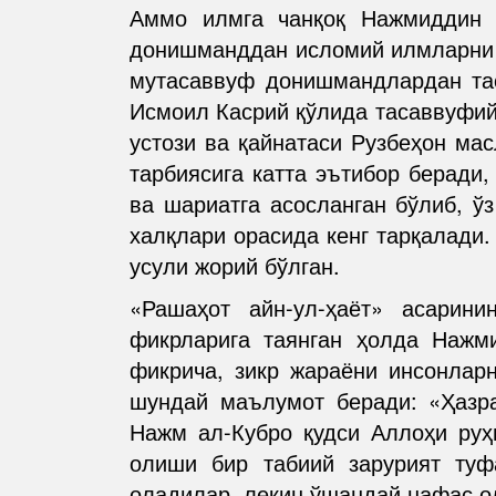
Аммо илмга чанқоқ Нажмиддин 
донишманддан исломий илмларни ў
мутасаввуф донишмандлардан тас
Исмоил Касрий қўлида тасаввуфий 
устози ва қайнатаси Рузбеҳон ма
тарбиясига катта эътибор беради,
ва шариатга асосланган бўлиб, ў
халқлари орасида кенг тарқалади.
усули жорий бўлган.
«Рашаҳот айн-ул-ҳаёт» асарин
фикрларига таянган ҳолда Нажм
фикрича, зикр жараёни инсонлар
шундай маълумот беради: «Ҳазр
Нажм ал-Кубро қудси Аллоҳи руҳ
олиши бир табиий зарурият ту
оладилар, лекин ўшандай нафас ол