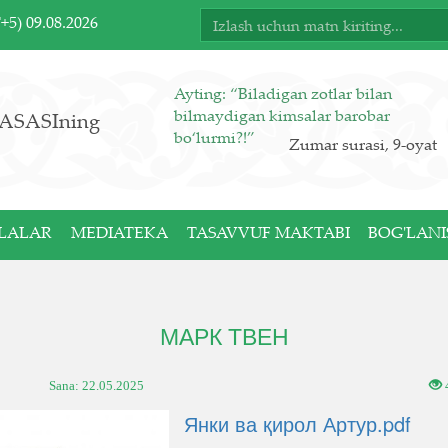
T+5)
09.08.2026
Ayting: “Biladigan zotlar bilan
bilmaydigan kimsalar barobar
ASASIning
bo‘lurmi?!”
Zumar surasi, 9-oyat
LALAR
MEDIATEKA
TASAVVUF MAKTABI
BOG'LANI
МАРК ТВЕН
Sana:
22.05.2025
Янки ва қирол Артур.pdf