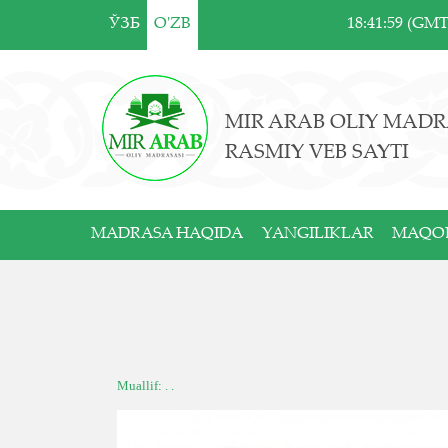
ЎЗБ
O'ZB
18:41:59 (GM
MIR ARAB OLIY MADR
RASMIY VEB SAYTI
MADRASA HAQIDA
YANGILIKLAR
MAQO
Muallif: . .