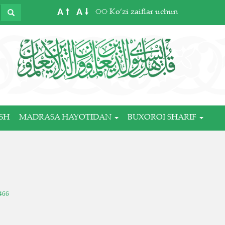
A
A
Ko‘zi zaiflar uchun
SH
MADRASA HAYOTIDAN
BUXOROI SHARIF
466