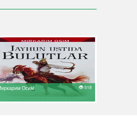
518
иркарим Осим