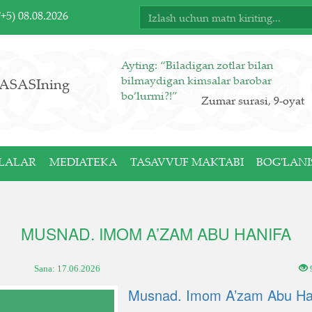
T+5)
08.08.2026
Ayting: “Biladigan zotlar bilan
bilmaydigan kimsalar barobar
ASASIning
bo‘lurmi?!”
Zumar surasi, 9-oyat
LALAR
MEDIATEKA
TASAVVUF MAKTABI
BOG'LANI
MUSNAD. IMOM A’ZAM ABU HANIFA
Sana:
17.06.2026
Musnad. Imom A’zam Abu Ha