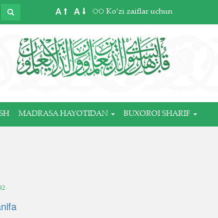
A
A
Ko‘zi zaiflar uchun
SH
MADRASA HAYOTIDAN
BUXOROI SHARIF
92
nifa