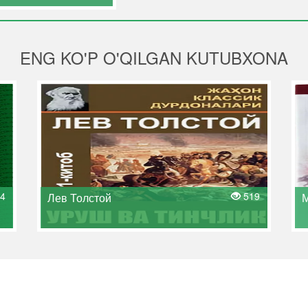
ENG KO'P O'QILGAN KUTUBXONA
4
519
Лев Толстой
М