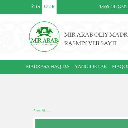
ЎЗБ
O'ZB
18:59:43 (GM
MIR ARAB OLIY MADR
RASMIY VEB SAYTI
MADRASA HAQIDA
YANGILIKLAR
MAQO
Muallif: . .