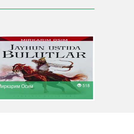
518
иркарим Осим