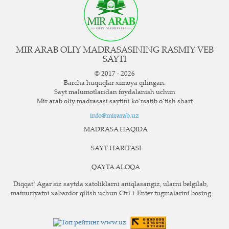
MIR ARAB OLIY MADRASASINING RASMIY VEB
SAYTI
© 2017 - 2026
Barcha huquqlar ximoya qilingan.
Sayt ma`lumotlaridan foydalanish uchun
Mir arab oliy madrasasi saytini ko‘rsatib o‘tish shart
info@mirarab.uz
MADRASA HAQIDA
SAYT HARITASI
QAYTA ALOQA
Diqqat! Agar siz saytda xatoliklarni aniqlasangiz, ularni belgilab,
ma`muriyatni xabardor qilish uchun Ctrl + Enter tugmalarini bosing