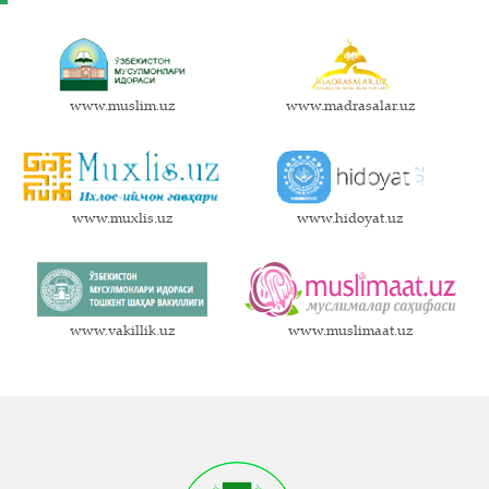
www.muslim.uz
www.madrasalar.uz
www.muxlis.uz
www.hidoyat.uz
www.vakillik.uz
www.muslimaat.uz