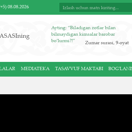
T+5)
08.08.2026
Ayting: “Biladigan zotlar bilan
bilmaydigan kimsalar barobar
ASASIning
bo‘lurmi?!”
Zumar surasi, 9-oyat
LALAR
MEDIATEKA
TASAVVUF MAKTABI
BOG'LANI