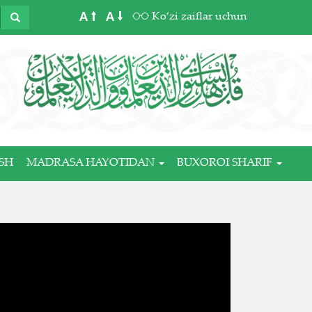
A
A
Ko‘zi zaiflar uchun
SH
MADRASA HAYOTIDAN
BUXOROI SHARIF