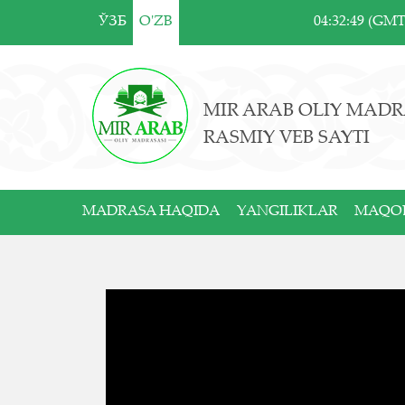
ЎЗБ
O'ZB
04:32:49 (GM
MIR ARAB OLIY MADR
RASMIY VEB SAYTI
MADRASA HAQIDA
YANGILIKLAR
MAQO