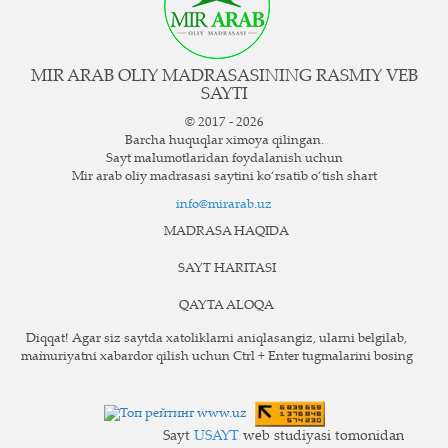
MIR ARAB OLIY MADRASASINING RASMIY VEB
SAYTI
© 2017 - 2026
Barcha huquqlar ximoya qilingan.
Sayt ma`lumotlaridan foydalanish uchun
Mir arab oliy madrasasi saytini ko‘rsatib o‘tish shart
info@mirarab.uz
MADRASA HAQIDA
SAYT HARITASI
QAYTA ALOQA
Diqqat! Agar siz saytda xatoliklarni aniqlasangiz, ularni belgilab,
ma`muriyatni xabardor qilish uchun Ctrl + Enter tugmalarini bosing
Sayt
USAYT
web studiyasi tomonidan