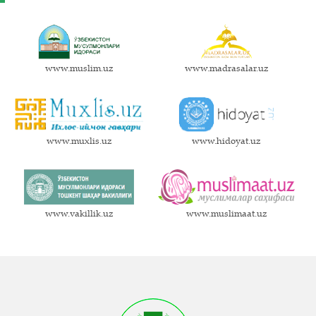
www.muslim.uz
www.madrasalar.uz
www.muxlis.uz
www.hidoyat.uz
www.vakillik.uz
www.muslimaat.uz