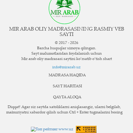
MIR ARAB OLIY MADRASASINING RASMIY VEB
SAYTI
© 2017 - 2026
Barcha huquqlar ximoya qilingan.
Sayt ma`lumotlaridan foydalanish uchun
Mir arab oliy madrasasi saytini ko‘rsatib o‘tish shart
info@mirarab.uz
MADRASA HAQIDA
SAYT HARITASI
QAYTA ALOQA
Diqqat! Agar siz saytda xatoliklarni aniqlasangiz, ularni belgilab,
ma`muriyatni xabardor qilish uchun Ctrl + Enter tugmalarini bosing