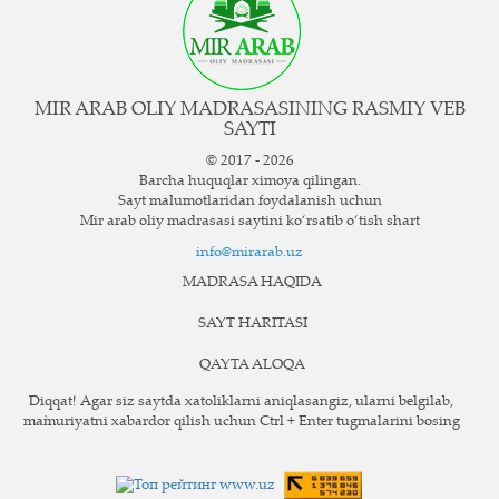
MIR ARAB OLIY MADRASASINING RASMIY VEB
SAYTI
© 2017 - 2026
Barcha huquqlar ximoya qilingan.
Sayt ma`lumotlaridan foydalanish uchun
Mir arab oliy madrasasi saytini ko‘rsatib o‘tish shart
info@mirarab.uz
MADRASA HAQIDA
SAYT HARITASI
QAYTA ALOQA
Diqqat! Agar siz saytda xatoliklarni aniqlasangiz, ularni belgilab,
ma`muriyatni xabardor qilish uchun Ctrl + Enter tugmalarini bosing