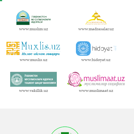
www.muslim.uz
www.madrasalar.uz
www.muxlis.uz
www.hidoyat.uz
www.vakillik.uz
www.muslimaat.uz