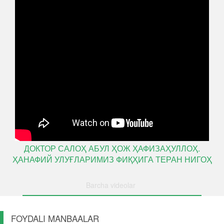
ДОКТОР САЛОҲ АБУЛ ҲОЖ ҲАФИЗАҲУЛЛОҲ.
ҲАНАФИЙ УЛУҒЛАРИМИЗ ФИҚҲИГА ТЕРАН НИГОҲ
Barcha videolar
FOYDALI MANBAALAR