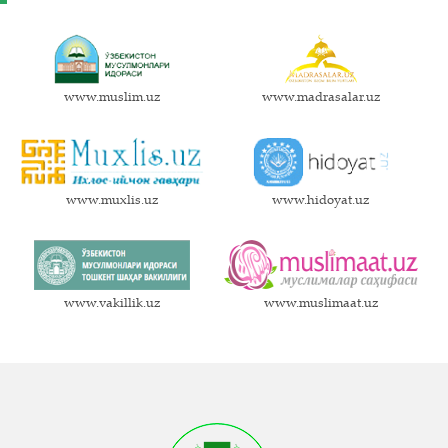
www.muslim.uz
www.madrasalar.uz
www.muxlis.uz
www.hidoyat.uz
www.vakillik.uz
www.muslimaat.uz