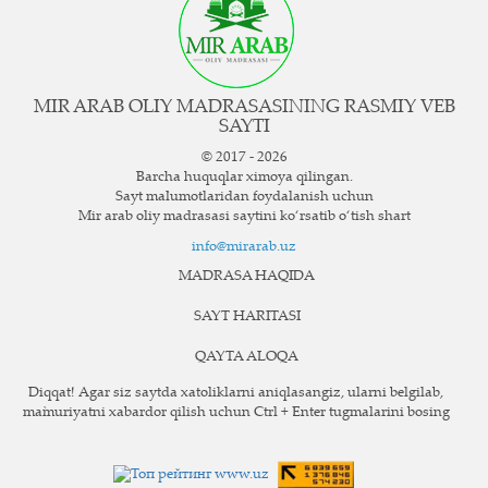
MIR ARAB OLIY MADRASASINING RASMIY VEB
SAYTI
© 2017 - 2026
Barcha huquqlar ximoya qilingan.
Sayt ma`lumotlaridan foydalanish uchun
Mir arab oliy madrasasi saytini ko‘rsatib o‘tish shart
info@mirarab.uz
MADRASA HAQIDA
SAYT HARITASI
QAYTA ALOQA
Diqqat! Agar siz saytda xatoliklarni aniqlasangiz, ularni belgilab,
ma`muriyatni xabardor qilish uchun Ctrl + Enter tugmalarini bosing