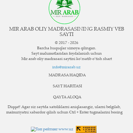
MIR ARAB OLIY MADRASASINING RASMIY VEB
SAYTI
© 2017 - 2026
Barcha huquqlar ximoya qilingan.
Sayt ma`lumotlaridan foydalanish uchun
Mir arab oliy madrasasi saytini ko‘rsatib o‘tish shart
info@mirarab.uz
MADRASA HAQIDA
SAYT HARITASI
QAYTA ALOQA
Diqqat! Agar siz saytda xatoliklarni aniqlasangiz, ularni belgilab,
ma`muriyatni xabardor qilish uchun Ctrl + Enter tugmalarini bosing