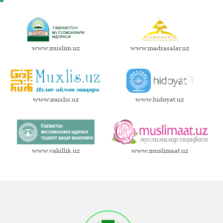
www.muslim.uz
www.madrasalar.uz
www.muxlis.uz
www.hidoyat.uz
www.vakillik.uz
www.muslimaat.uz