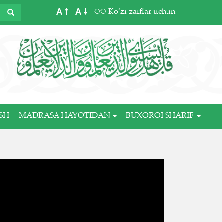
A
A
Ko‘zi zaiflar uchun
SH
MADRASA HAYOTIDAN
BUXOROI SHARIF