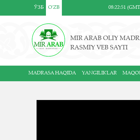
ЎЗБ
O'ZB
08:22:51 (GM
MIR ARAB OLIY MADR
RASMIY VEB SAYTI
MADRASA HAQIDA
YANGILIKLAR
MAQO