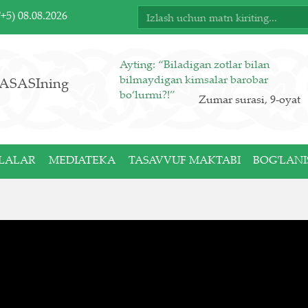
T+5)
08.08.2026
Ayting: “Biladigan zotlar bilan
bilmaydigan kimsalar barobar
ASASIning
bo‘lurmi?!”
Zumar surasi, 9-oyat
LALAR
MEDIATEKA
TASAVVUF MAKTABI
BOG'LANI