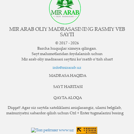
MIR ARAB OLIY MADRASASINING RASMIY VEB
SAYTI
© 2017 - 2026
Barcha huquqlar ximoya qilingan.
Sayt ma`lumotlaridan foydalanish uchun
Mir arab oliy madrasasi saytini ko‘rsatib o‘tish shart
info@mirarab.uz
MADRASA HAQIDA
SAYT HARITASI
QAYTA ALOQA
Diqqat! Agar siz saytda xatoliklarni aniqlasangiz, ularni belgilab,
ma`muriyatni xabardor qilish uchun Ctrl + Enter tugmalarini bosing