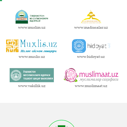
www.muslim.uz
www.madrasalar.uz
www.muxlis.uz
www.hidoyat.uz
www.vakillik.uz
www.muslimaat.uz