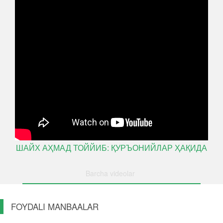
ШАЙХ АҲМАД ТОЙЙИБ: ҚУРЪОНИЙЛАР ҲАҚИДА
Barcha videolar
FOYDALI MANBAALAR