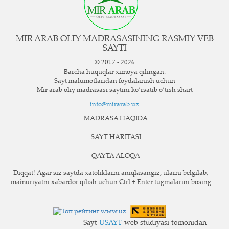
MIR ARAB OLIY MADRASASINING RASMIY VEB
SAYTI
© 2017 - 2026
Barcha huquqlar ximoya qilingan.
Sayt ma`lumotlaridan foydalanish uchun
Mir arab oliy madrasasi saytini ko‘rsatib o‘tish shart
info@mirarab.uz
MADRASA HAQIDA
SAYT HARITASI
QAYTA ALOQA
Diqqat! Agar siz saytda xatoliklarni aniqlasangiz, ularni belgilab,
ma`muriyatni xabardor qilish uchun Ctrl + Enter tugmalarini bosing
Sayt
USAYT
web studiyasi tomonidan