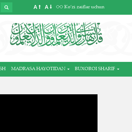
A
A
Ko‘zi zaiflar uchun
SH
MADRASA HAYOTIDAN
BUXOROI SHARIF