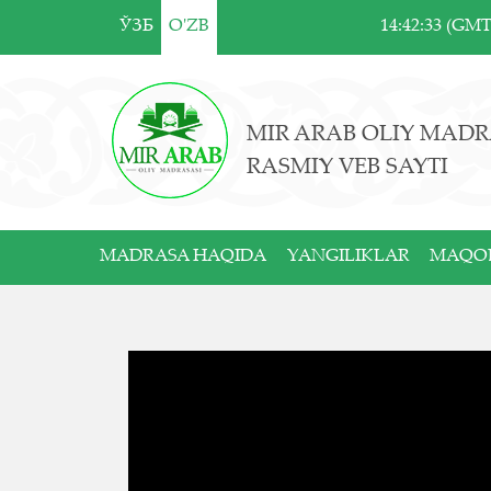
ЎЗБ
O'ZB
14:42:33 (GM
MIR ARAB OLIY MADR
RASMIY VEB SAYTI
MADRASA HAQIDA
YANGILIKLAR
MAQO