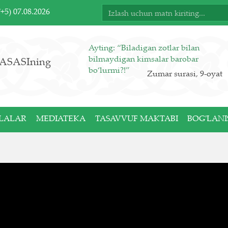
T+5)
07.08.2026
Ayting: “Biladigan zotlar bilan
bilmaydigan kimsalar barobar
ASASIning
bo‘lurmi?!”
Zumar surasi, 9-oyat
LALAR
MEDIATEKA
TASAVVUF MAKTABI
BOG'LANI