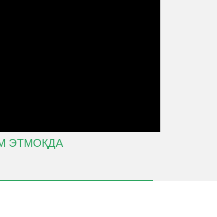
М ЭТМОҚДА