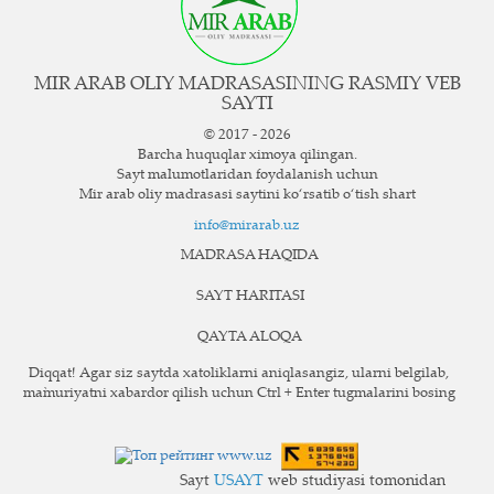
MIR ARAB OLIY MADRASASINING RASMIY VEB
SAYTI
© 2017 - 2026
Barcha huquqlar ximoya qilingan.
Sayt ma`lumotlaridan foydalanish uchun
Mir arab oliy madrasasi saytini ko‘rsatib o‘tish shart
info@mirarab.uz
MADRASA HAQIDA
SAYT HARITASI
QAYTA ALOQA
Diqqat! Agar siz saytda xatoliklarni aniqlasangiz, ularni belgilab,
ma`muriyatni xabardor qilish uchun Ctrl + Enter tugmalarini bosing
Sayt
USAYT
web studiyasi tomonidan