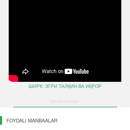
ШИРК: ЭГРИ ТАЛҚИН ВА ИҚРОР
Barcha videolar
FOYDALI MANBAALAR