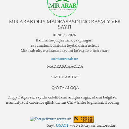
MIR ARAB OLIY MADRASASINING RASMIY VEB
SAYTI
© 2017 - 2026
Barcha huquqlar ximoya qilingan.
Sayt ma`lumotlaridan foydalanish uchun
Mir arab oliy madrasasi saytini ko‘rsatib o‘tish shart
info@mirarab.uz
MADRASA HAQIDA
SAYT HARITASI
QAYTA ALOQA
Diqqat! Agar siz saytda xatoliklarni aniqlasangiz, ularni belgilab,
ma`muriyatni xabardor qilish uchun Ctrl + Enter tugmalarini bosing
Sayt
USAYT
web studiyasi tomonidan