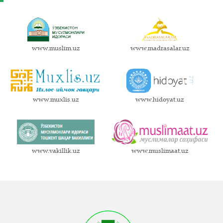
www.muslim.uz
www.madrasalar.uz
www.muxlis.uz
www.hidoyat.uz
www.vakillik.uz
www.muslimaat.uz