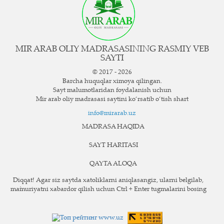
MIR ARAB OLIY MADRASASINING RASMIY VEB
SAYTI
© 2017 - 2026
Barcha huquqlar ximoya qilingan.
Sayt ma`lumotlaridan foydalanish uchun
Mir arab oliy madrasasi saytini ko‘rsatib o‘tish shart
info@mirarab.uz
MADRASA HAQIDA
SAYT HARITASI
QAYTA ALOQA
Diqqat! Agar siz saytda xatoliklarni aniqlasangiz, ularni belgilab,
ma`muriyatni xabardor qilish uchun Ctrl + Enter tugmalarini bosing