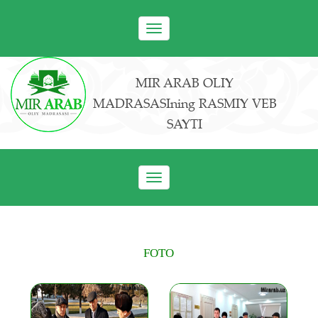
Toggle
navigation
MIR ARAB OLIY
MADRASASIning RASMIY VEB
SAYTI
Toggle
navigation
FOTO