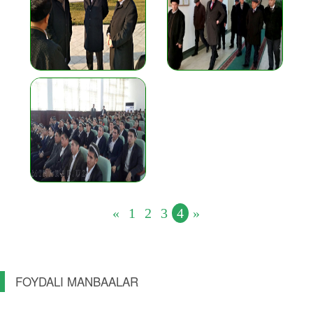
«
1
2
3
4
»
FOYDALI MANBAALAR