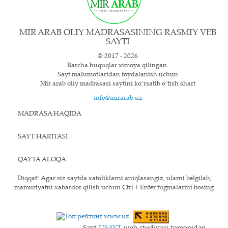
MIR ARAB OLIY MADRASASINING RASMIY VEB
SAYTI
© 2017 - 2026
Barcha huquqlar ximoya qilingan.
Sayt ma`lumotlaridan foydalanish uchun
Mir arab oliy madrasasi saytini ko‘rsatib o‘tish shart
info@mirarab.uz
MADRASA HAQIDA
SAYT HARITASI
QAYTA ALOQA
Diqqat! Agar siz saytda xatoliklarni aniqlasangiz, ularni belgilab,
ma`muriyatni xabardor qilish uchun Ctrl + Enter tugmalarini bosing