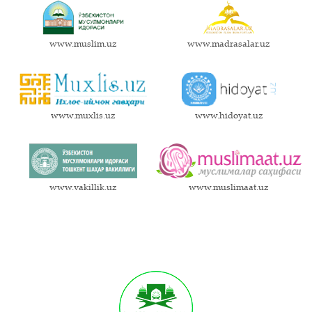
www.muslim.uz
www.madrasalar.uz
www.muxlis.uz
www.hidoyat.uz
www.vakillik.uz
www.muslimaat.uz