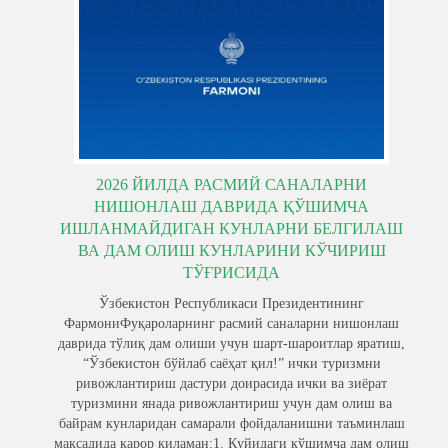
2026 ЙИЛДА РАСМИЙ САНАЛАРНИ
НИШОНЛАШ ДАВРИДА ҚЎШИМЧА
ИШЛАНМАЙДИГАН КУНЛАРНИ БЕЛГИЛАШ
ВА ДАМ ОЛИШ КУНЛАРИНИ КЎЧИРИШ
ТЎҒРИСИДА
Ўзбекистон Республикаси Президентининг
ФармониФуқароларнинг расмий саналарни нишонлаш
даврида тўлиқ дам олиши учун шарт-шароитлар яратиш,
“Ўзбекистон бўйлаб саёҳат қил!” ички туризмни
ривожлантириш дастури доирасида ички ва зиёрат
туризмини янада ривожлантириш учун дам олиш ва
байрам кунларидан самарали фойдаланишни таъминлаш
мақсадида қарор қиламан:1. Қуйидаги қўшимча дам олиш