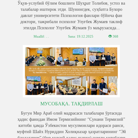
Ўқув-услубий бўлим бошлиғи Шуҳрат Толибов, устоз ва
талабалар иштирок этди. Шунингдек, суҳбатга Бухоро
давлат университети Психология фанлари бўйича фан
доктори, тажрибали психолог Улуғбек Жумаев таклиф
этилди.Психолог Улуғбек Жумаев ўз маърузасида...
Muallif: . .
Sana:
19.12.2025
368
МУСОБАҚА. ТАҚДИРЛАШ
Бугун Мир Араб олий мадрасаси талабалари ўртасида
ҳадис фанидан Имом Термизийнинг “Сунани Термизий”
китоби ҳамда Ўзбекистон мусулмонлари идораси раиси,
муфтий Шайх Нуриддин Холиқназар ҳазратларининг “Эй
бандаларим” (бир қудсий ҳадис шарҳи) номли китоблари