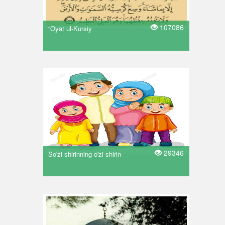
107086
“Oyat ul-Kursiy
29346
So'zi shirinning o'zi shirin