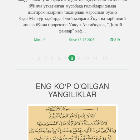
бўйича ўтказилган мусобақа ғолиблари ҳамда
иштирокчиларини тақдирлаш маросими бўлиб
ўтди.Мазкур тадбирда Олий мадраса Ўқув ва тарбиявий
ишлар бўича проректор Учқун Авлиёқулов, “Диний
фанлар” каф...
Muallif: . .
Sana:
16.12.2025
319
«
3
4
5
6
7
8
9
10
11
12
»
ENG KO'P O'QILGAN
YANGILIKLAR