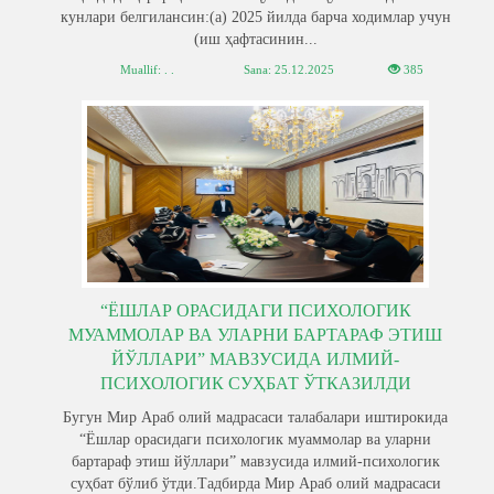
кунлари белгилансин:(а) 2025 йилда барча ходимлар учун
(иш ҳафтасинин...
Muallif: . .
Sana:
25.12.2025
385
“ЁШЛАР ОРАСИДАГИ ПСИХОЛОГИК
МУАММОЛАР ВА УЛАРНИ БАРТАРАФ ЭТИШ
ЙЎЛЛАРИ” МАВЗУСИДА ИЛМИЙ-
ПСИХОЛОГИК СУҲБАТ ЎТКАЗИЛДИ
Бугун Мир Араб олий мадрасаси талабалари иштирокида
“Ёшлар орасидаги психологик муаммолар ва уларни
бартараф этиш йўллари” мавзусида илмий-психологик
суҳбат бўлиб ўтди.Тадбирда Мир Араб олий мадрасаси