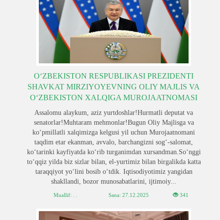
OʻZBEKISTON RESPUBLIKASI PREZIDENTI
SHAVKAT MIRZIYOYEVNING OLIY MAJLIS VA
OʻZBEKISTON XALQIGA MUROJAATNOMASI
Assalomu alaykum, aziz yurtdoshlar!Hurmatli deputat va
senatorlar!Muhtaram mehmonlar!Bugun Oliy Majlisga va
koʻpmillatli xalqimizga kelgusi yil uchun Murojaatnomani
taqdim etar ekanman, avvalo, barchangizni sogʻ-salomat,
koʻtarinki kayfiyatda koʻrib turganimdan xursandman.Soʻnggi
toʻqqiz yilda biz sizlar bilan, el-yurtimiz bilan birgalikda katta
taraqqiyot yoʻlini bosib oʻtdik. Iqtisodiyotimiz yangidan
shakllandi, bozor munosabatlarini, ijtimoiy...
Muallif: . .
Sana:
27.12.2025
341