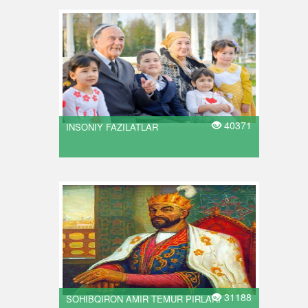
40371
INSONIY FAZILATLAR
31188
SOHIBQIRON AMIR TEMUR PIRLARI