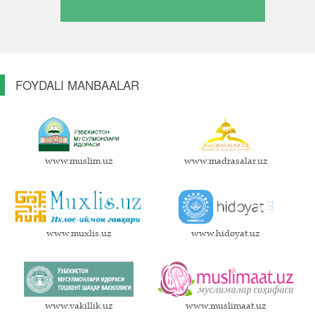
FOYDALI MANBAALAR
www.muslim.uz
www.madrasalar.uz
www.muxlis.uz
www.hidoyat.uz
www.vakillik.uz
www.muslimaat.uz