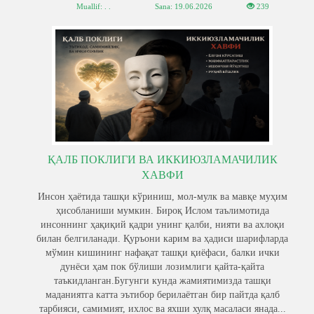
Muallif: . .
Sana:
19.06.2026
239
ҚАЛБ ПОКЛИГИ ВА ИККИЮЗЛАМАЧИЛИК
ХАВФИ
Инсон ҳаётида ташқи кўриниш, мол-мулк ва мавқе муҳим
ҳисобланиши мумкин. Бироқ Ислом таълимотида
инсоннинг ҳақиқий қадри унинг қалби, нияти ва ахлоқи
билан белгиланади. Қуръони карим ва ҳадиси шарифларда
мўмин кишининг нафақат ташқи қиёфаси, балки ички
дунёси ҳам пок бўлиши лозимлиги қайта-қайта
таъкидланган.Бугунги кунда жамиятимизда ташқи
маданиятга катта эътибор берилаётган бир пайтда қалб
тарбияси, самимият, ихлос ва яхши хулқ масаласи янада...