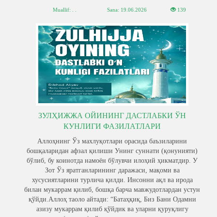
Muallif: . .
Sana:
19.06.2026
139
ЗУЛҲИЖЖА ОЙИНИНГ ДАСТЛАБКИ ЎН
КУНЛИГИ ФАЗИЛАТЛАРИ
Аллоҳнинг Ўз махлуқотлари орасида баъзиларини
бошқаларидан афзал қилиши Унинг суннати (қонунияти)
бўлиб, бу коинотда намоён бўлувчи илоҳий ҳикматдир. У
Зот Ўз яратганларининг даражаси, мақоми ва
хусусиятларини турлича қилди. Инсонни ақл ва ирода
билан мукаррам қилиб, бошқа барча мавжудотлардан устун
қўйди.Аллоҳ таоло айтади: “Батаҳқиқ, Биз Бани Одамни
азизу мукаррам қилиб қўйдик ва уларни қуруқлигу