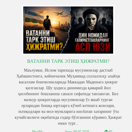
ВАТАННИ ТАРК ЭТИШ ҲИЖРАТМИ?
Маълумки, Ислом тарихида мусулмонлар дастлаб
Ҳабашистонга, кейинчалик Муҳаммад соллаллоҳу алайҳи
васаллам бошчиликларида Маккадан Мадинага ҳижрат
қилганлар. Шу ҳодиса динимизда қамарий йил
ҳисобининг бошланиш санаси сифатида танланган. Биз
мазкур ҳижратларда мусулмонлар ўз яшаб турган
ерларидан бошқа юртларга кўчиб кетишга жонлари,
эътиқодлари ва мол-мулкларига нисбатан хатарнинг ўта
кучайганлиги оқибатида содир бўлганини кўрамиз.Ҳижрат
икки тург...
Muallif: . .
Sana:
09.07.2026
69