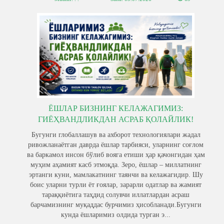
ЁШЛАР БИЗНИНГ КЕЛАЖАГИМИЗ:
ГИЁҲВАНДЛИКДАН АСРАБ ҚОЛАЙЛИК!
Бугунги глобаллашув ва ахборот технологиялари жадал
ривожланаётган даврда ёшлар тарбияси, уларнинг соғлом
ва баркамол инсон бўлиб вояга етиши ҳар қачонгидан ҳам
муҳим аҳамият касб этмоқда. Зеро, ёшлар – миллатнинг
эртанги куни, мамлакатнинг таянчи ва келажагидир. Шу
боис уларни турли ёт ғоялар, зарарли одатлар ва жамият
тараққиётига таҳдид солувчи иллатлардан асраш
барчамизнинг муқаддас бурчимиз ҳисобланади.Бугунги
кунда ёшларимиз олдида турган э...