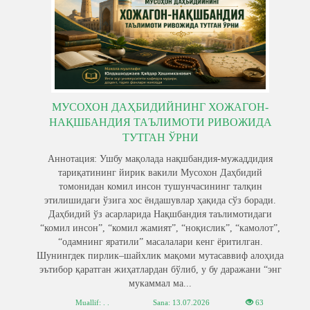
МУСОХОН ДАҲБИДИЙНИНГ ХОЖАГОН-
НАҚШБАНДИЯ ТАЪЛИМОТИ РИВОЖИДА
ТУТГАН ЎРНИ
Аннотaция: Ушбу мақолада нақшбандия-мужаддидия
тариқатининг йирик вакили Мусохон Даҳбидий
томонидан комил инсон тушунчасининг талқин
этилишидаги ўзига хос ёндашувлар ҳақида сўз боради.
Даҳбидий ўз асарларида Нақшбандия таълимотидаги
“комил инсон”, “комил жамият”, “ноқислик”, “камолот”,
“одамнинг яратили” масалалари кенг ёритилган.
Шунингдек пирлик–шайхлик мақоми мутасаввиф алоҳида
эътибор қаратган жиҳатлардан бўлиб, у бу даражани “энг
мукаммал ма...
Muallif: . .
Sana:
13.07.2026
63