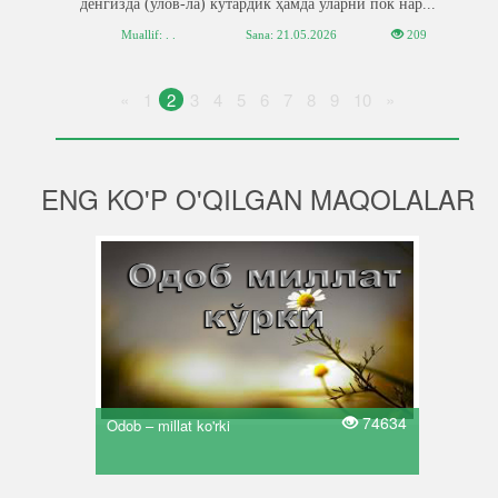
денгизда (улов-ла) кўтардик ҳамда уларни пок нар...
Muallif: . .
Sana:
21.05.2026
209
«
1
2
3
4
5
6
7
8
9
10
»
ENG KO'P O'QILGAN MAQOLALAR
74634
Odob – millat ko'rki