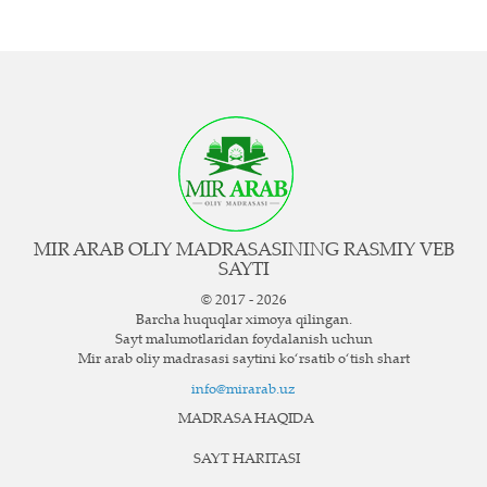
MIR ARAB OLIY MADRASASINING RASMIY VEB
SAYTI
© 2017 - 2026
Barcha huquqlar ximoya qilingan.
Sayt ma`lumotlaridan foydalanish uchun
Mir arab oliy madrasasi saytini ko‘rsatib o‘tish shart
info@mirarab.uz
MADRASA HAQIDA
SAYT HARITASI