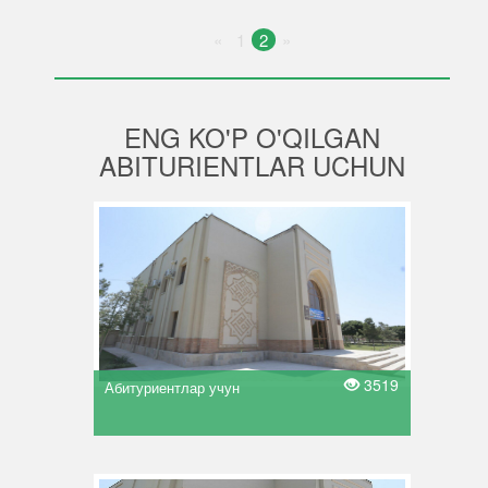
«
1
2
»
ENG KO'P O'QILGAN
ABITURIENTLAR UCHUN
3519
Абитуриентлар учун