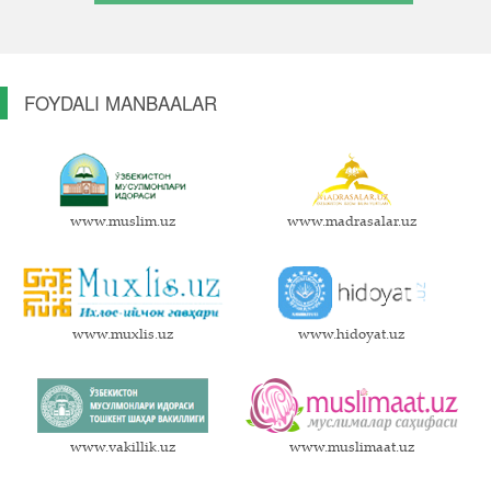
FOYDALI MANBAALAR
www.muslim.uz
www.madrasalar.uz
www.muxlis.uz
www.hidoyat.uz
www.vakillik.uz
www.muslimaat.uz