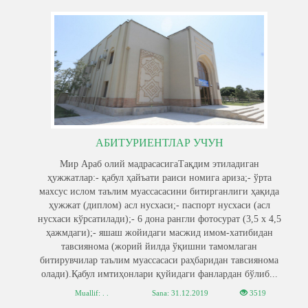
АБИТУРИЕНТЛАР УЧУН
Мир Араб олий мадрасасигаТақдим этиладиган
ҳужжатлар:- қабул ҳайъати раиси номига ариза;- ўрта
махсус ислом таълим муассасасини битирганлиги ҳақида
ҳужжат (диплом) асл нусхаси;- паспорт нусхаси (асл
нусхаси кўрсатилади);- 6 дона рангли фотосурат (3,5 х 4,5
ҳажмдаги);- яшаш жойидаги масжид имом-хатибидан
тавсиянома (жорий йилда ўқишни тамомлаган
битирувчилар таълим муассасаси раҳбаридан тавсиянома
олади).Қабул имтиҳонлари қуйидаги фанлардан бўлиб...
Muallif: . .
Sana:
31.12.2019
3519