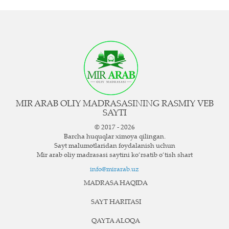
MIR ARAB OLIY MADRASASINING RASMIY VEB
SAYTI
© 2017 - 2026
Barcha huquqlar ximoya qilingan.
Sayt ma`lumotlaridan foydalanish uchun
Mir arab oliy madrasasi saytini ko‘rsatib o‘tish shart
info@mirarab.uz
MADRASA HAQIDA
SAYT HARITASI
QAYTA ALOQA