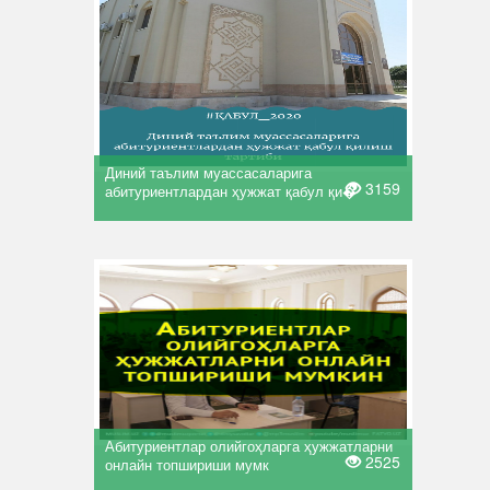
Диний таълим муассасаларига
3159
абитуриентлардан ҳужжат қабул қи�
Абитуриентлар олийгоҳларга ҳужжатларни
2525
онлайн топшириши мумк