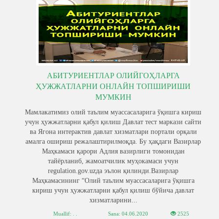
АБИТУРИЕНТЛАР ОЛИЙГОҲЛАРГА
ҲУЖЖАТЛАРНИ ОНЛАЙН ТОПШИРИШИ
МУМКИН
Мамлакатимиз олий таълим муассасаларига ўқишга кириш
учун ҳужжатларни қабул қилиш Давлат тест маркази сайти
ва Ягона интерактив давлат хизматлари портали орқали
амалга ошириш режалаштирилмоқда. Бу ҳақдаги Вазирлар
Маҳкамаси қарори Адлия вазирлиги томонидан
тайёрланиб, жамоатчилик муҳокамаси учун
regulation.gov.uzда эълон қилинди.Вазирлар
Маҳкамасининг “Олий таълим муассасаларига ўқишга
кириш учун ҳужжатларни қабул қилиш бўйича давлат
хизматларини...
Muallif: . .
Sana:
04.06.2020
2525