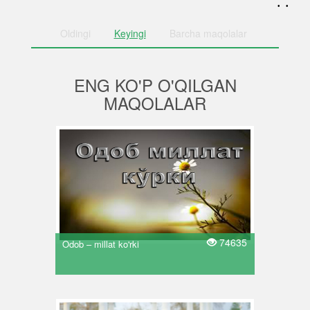
. .
Oldingi
Keyingi
Barcha
maqolalar
ENG KO'P O'QILGAN
MAQOLALAR
74635
Odob – millat ko'rki