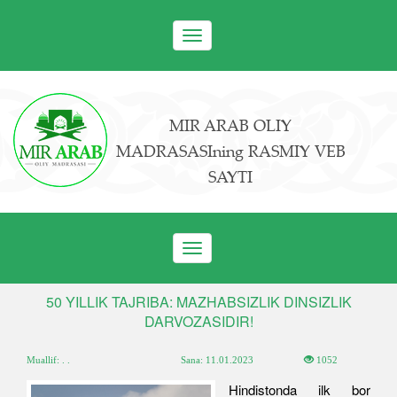
Toggle
navigation
MIR ARAB OLIY
MADRASASIning RASMIY VEB
SAYTI
Toggle
navigation
50 YILLIK TAJRIBA: MAZHABSIZLIK DINSIZLIK
DARVOZASIDIR!
Muallif: . .
Sana:
11.01.2023
1052
Hindistonda ilk bor