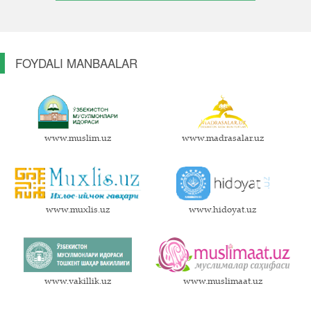
FOYDALI MANBAALAR
www.muslim.uz
www.madrasalar.uz
www.muxlis.uz
www.hidoyat.uz
www.vakillik.uz
www.muslimaat.uz