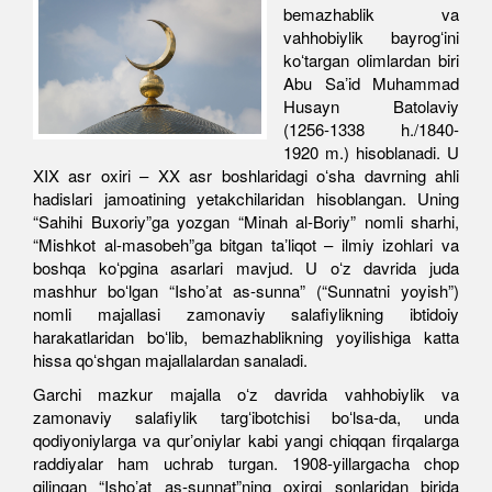
bemazhablik va
vahhobiylik bayrogʻini
koʻtargan olimlardan biri
Abu Saʼid Muhammad
Husayn Batolaviy
(1256-1338 h./1840-
1920 m.) hisoblanadi. U
XIX asr oxiri – XX asr boshlaridagi oʻsha davrning ahli
hadislari jamoatining yetakchilaridan hisoblangan. Uning
“Sahihi Buxoriy”ga yozgan “Minah al-Boriy” nomli sharhi,
“Mishkot al-masobeh”ga bitgan taʼliqot – ilmiy izohlari va
boshqa koʻpgina asarlari mavjud. U oʻz davrida juda
mashhur boʻlgan “Ishoʼat as-sunna” (“Sunnatni yoyish”)
nomli majallasi zamonaviy salafiylikning ibtidoiy
harakatlaridan boʻlib, bemazhablikning yoyilishiga katta
hissa qoʻshgan majallalardan sanaladi.
Garchi mazkur majalla oʻz davrida vahhobiylik va
zamonaviy salafiylik targʻibotchisi boʻlsa-da, unda
qodiyoniylarga va qurʼoniylar kabi yangi chiqqan firqalarga
raddiyalar ham uchrab turgan. 1908-yillargacha chop
qilingan “Ishoʼat as-sunnat”ning oxirgi sonlaridan birida