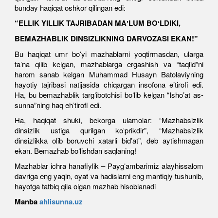
bunday haqiqat oshkor qilingan edi:
“ELLIK YILLIK TAJRIBADAN MAʼLUM BOʻLDIKI,
BEMAZHABLIK DINSIZLIKNING DARVOZASI EKAN!”
Bu haqiqat umr boʻyi mazhablarni yoqtirmasdan, ularga
taʼna qilib kelgan, mazhablarga ergashish va “taqlid”ni
harom sanab kelgan Muhammad Husayn Batolaviyning
hayotiy tajribasi natijasida chiqargan insofona eʼtirofi edi.
Ha, bu bemazhablik targʻibotchisi boʻlib kelgan “Ishoʼat as-
sunna”ning haq ehʼtirofi edi.
Ha, haqiqat shuki, bekorga ulamolar: “Mazhabsizlik
dinsizlik ustiga qurilgan koʻprikdir”, “Mazhabsizlik
dinsizlikka olib boruvchi xatarli bidʼat”, deb aytishmagan
ekan. Bemazhab boʻlishdan saqlaning!
Mazhablar ichra hanafiylik – Paygʻambarimiz alayhissalom
davriga eng yaqin, oyat va hadislarni eng mantiqiy tushunib,
hayotga tatbiq qila olgan mazhab hisoblanadi
Manba
ahlisunna.uz