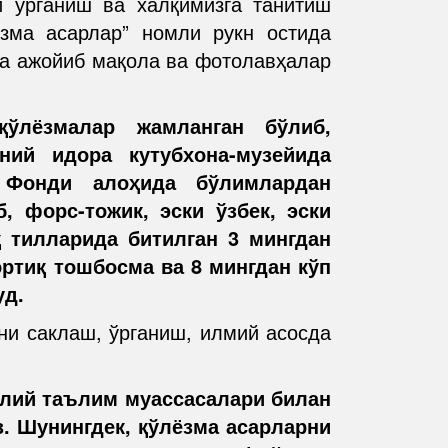
и ўрганиш ва халқимизга танитиш
ёзма асарлар” номли рукн остида
да ажойиб мақола ва фотолавҳалар
ўлёзмалар жамланган бўлиб,
ний идора кутубхона-музейида
р Фонди алоҳида бўлимлардан
б, форс-тожик, эски ўзбек, эски
 тилларида битилган 3 мингдан
ортиқ тошбосма ва 8 мингдан кўп
уд.
ни саклаш, ўрганиш, илмий асосда
олий таълим муассасалари билан
. Шунингдек, қўлёзма асарларни