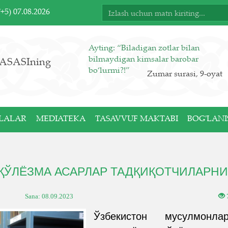
T+5)
07.08.2026
Ayting: “Biladigan zotlar bilan
bilmaydigan kimsalar barobar
ASASIning
bo‘lurmi?!”
Zumar surasi, 9-oyat
LALAR
MEDIATEKA
TASAVVUF MAKTABI
BOG'LANI
 ҚЎЛЁЗМА АСАРЛАР ТАДҚИҚОТЧИЛАРНИ
Sana:
08.09.2023
Ўзбекистон мусулмон