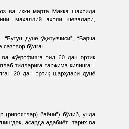
оз ва икки марта Макка шаҳрида
сини, маҳаллий аҳоли шевалари,
 “Бутун дунё ўқитувчиси”, “Барча
 сазовор бўлган.
х ва жўғрофияга оид 60 дан ортиқ
ўплаб тилларига таржима қилинган.
илган 20 дан ортиқ шарҳлари дунё
р (ривоятлар) баёни”) бўлиб, унда
нингдек, асарда адабиёт, тарих ва