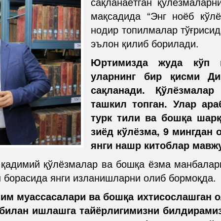
сақланаётган қўлёзмаларн
мақсадида “Энг ноёб кўл
нодир топилмалар тўғриси
эълон қилиб борилади.
Юртимизда жуда кўп қ
уларнинг бир қисми Ди
сақланади. Қўлёзмала
ташкил топган. Улар ара
турк тили ва бошқа шарқ
зиёд кўлёзма, 9 мингдан 
янги нашр китоблар мавж
 қадимий қўлёзмалар ва бошқа ёзма манбалар
ш борасида янги изланишларни олиб бормоқда.
лим муассасалари ва бошқа ихтисослашган 
билан ишлашга тайёрлигимизни билдирамиз