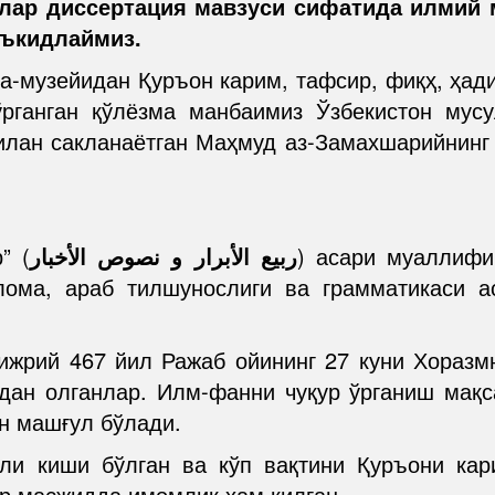
алар диссертация мавзуси сифатида илмий
аъкидлаймиз.
а-музейидан Қуръон карим, тафсир, фиқҳ, ҳади
ўрганган қўлёзма манбаимиз Ўзбекистон мусу
илан сакланаётган Маҳмуд аз-Замахшарийнинг “
” (
ربيع الأبرار و نصوص الأخبار
) асари муаллифи
ма, араб тилшунослиги ва грамматикаси асо
ижрий 467 йил Ражаб ойининг 27 куни Хораз
идан олганлар. Илм-фанни чуқур ўрганиш мақ
н машғул бўлади.
тли киши бўлган ва кўп вақтини Қуръони ка
ир масжидда имомлик ҳам қилган.