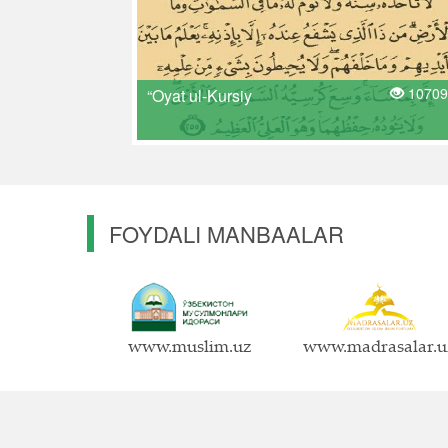
10709
“Oyat ul-Kursiy
FOYDALI MANBAALAR
www.muslim.uz
www.madrasalar.u