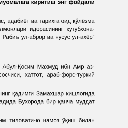
 муомалага киритиш энг фойдали
с, адабиёт ва тарихга оид қўлёзма
лмонлари идорасининг кутубхона-
Рабиъ ул-аброр ва нусус ул-ахёр”
 Абул-Қосим Махмуд ибн Амр аз-
счиси, хаттот, араб-форс-туркий
мнинг қадимги Замахшар кишлоғида
садида Бухорода бир қанча муддат
рим тиловати-ю намоз ўқиш билан