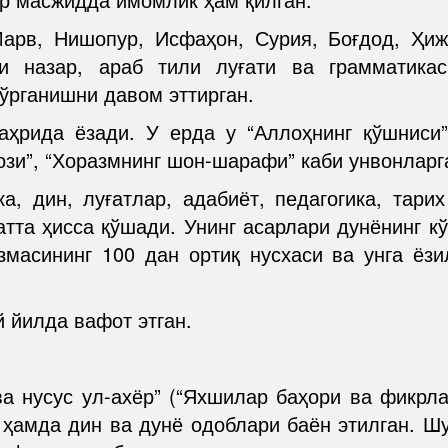
арв, Нишопур, Исфаҳон, Сурия, Боғдод, Ҳиж
и назар, араб тили луғати ва грамматика
ўрганишни давом эттирган.
рида ёзади. У ерда у “Аллоҳнинг қўшниси”,
ози”, “Хоразмнинг шон-шарафи” каби унвонларга
а, дин, луғатлар, адабиёт, педагогика, тари
атта ҳисса қўшади. Унинг асарлари дунёнинг к
масининг 100 дан ортиқ нусхаси ва унга ёз
 йилда вафот этган.
а нусус ул-ахёр” (“Яхшилар баҳори ва фикрла
ҳамда дин ва дунё одоблари баён этилган. Шу