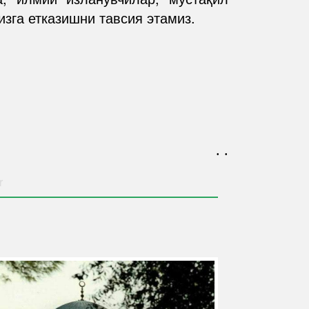
изга етказишни тавсия этамиз.
. .
r