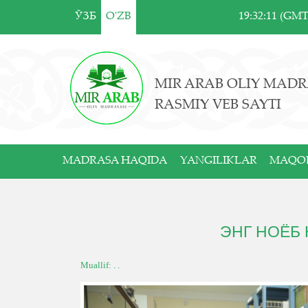
ЎЗБ
O'ZB
19:32:11 (GM
MIR ARAB OLIY MADR
RASMIY VEB SAYTI
MADRASA HAQIDA
YANGILIKLAR
MAQO
ЭНГ НОЁБ
Muallif: . .