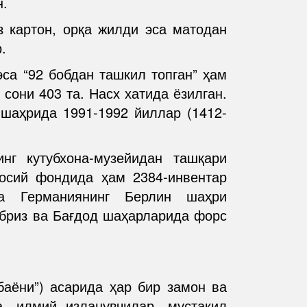
н.
з картон, орқа жилди эса матодан
.
эса “92 бобдан ташкил топган” ҳам
 сони 403 та. Насх хатида ёзилган.
 шаҳрида 1991-1992 йиллар (1412-
нг кутубхона-музейидан ташқари
сосий фондида ҳам 2384-инвентар
ва Германиянинг Берлин шаҳри
абриз ва Бағдод шаҳарларида форс
баёни”) асарида ҳар бир замон ва
, илмий изланувчилар, мустақил