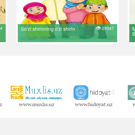
4
29347
So'zi shirinning o'zi shirin
z
www.muxlis.uz
www.hidoyat.uz
w