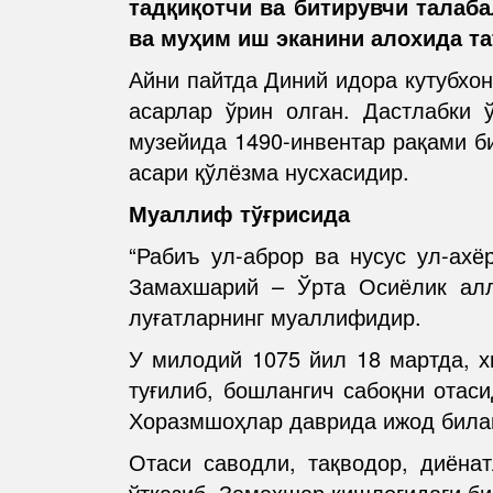
тадқиқотчи ва битирувчи талаб
ва муҳим иш эканини алохида т
Айни пайтда Диний идора кутубхон
асарлар ўрин олган. Дастлабки 
музейида 1490-инвентар рақами б
асари қўлёзма нусхасидир.
Муаллиф тўғрисида
“Рабиъ ул-аброр ва нусус ул-ахёр
Замахшарий – Ўрта Осиёлик алло
луғатларнинг муаллифидир.
У милодий 1075 йил 18 мартда, х
туғилиб, бошлангич сабоқни отас
Хоразмшоҳлар даврида ижод била
Отаси саводли, тақводор, диёна
ўтказиб, Замахшар қишлоғидаги б