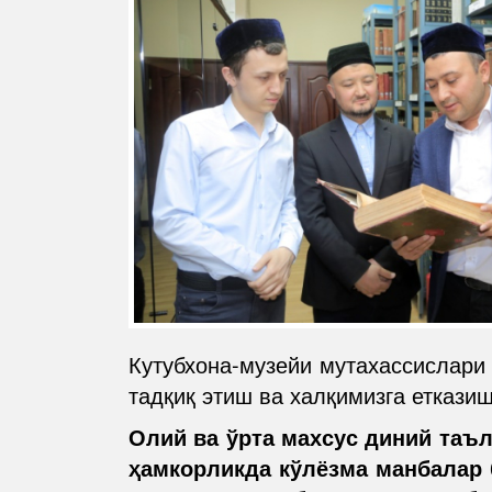
Кутубхона-музейи мутахассислари
тадқиқ этиш ва халқимизга еткази
Олий ва ўрта махсус диний таъ
ҳамкорликда кўлёзма манбалар 