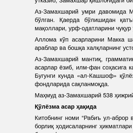
Аз-Замахшарий умри давомида М
бўлган. Қаерда бўлишидан қатъ
мақоллари, урф-одатларини чуқур 
Аллома кўп асарларини Макка шаҳ
араблар ва бошқа халқларнинг уст
Аз-Замахшарий мантиқ, грамматик
асарлар ёзиб, илм-фан соҳасига к
Бугунги кунда «ал-Кашшоф» қўлёз
фондларида сақланмоқда.
Маҳмуд аз-Замахшарий 538 ҳижрий
Қўлёзма асар ҳақида
Китобнинг номи “Рабиъ ул-аброр в
борлиқ ҳодисаларнинг ҳикматлари 