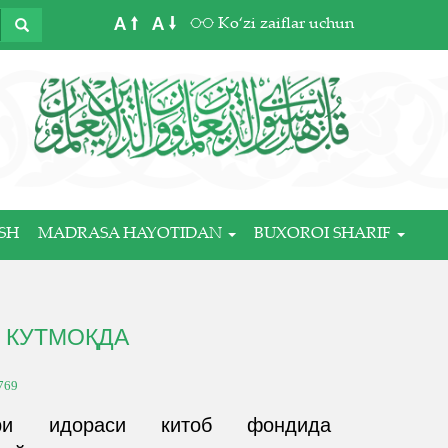
A
A
Ko‘zi zaiflar uchun
SH
MADRASA HAYOTIDAN
BUXOROI SHARIF
 КУТМОҚДА
769
лари идораси китоб фондида