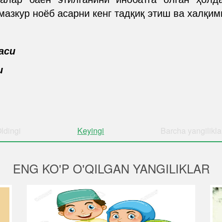
азкур ноёб асарни кенг тадқиқ этиш ва халқим
аси
и
ldingi
Keyingi
Barcha
yangilikla
ENG KO'P O'QILGAN YANGILIKLAR