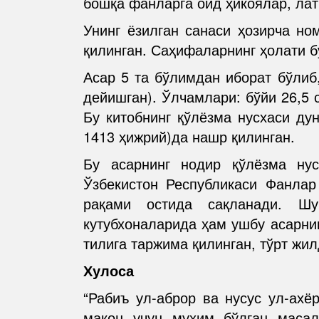
бошқа фанларга оид ҳикоялар, лат
Унинг ёзилган санаси ҳозирча но
қилинган. Саҳифаларнинг ҳолати б
Асар 5 та бўлимдан иборат бўлиб,
дейишган). Ўлчамлари: бўйи 26,5 с
Бу китобнинг қўлёзма нусхаси ду
1413 ҳижрий)да нашр қилинган.
Бу асарнинг нодир қўлёзма нус
Ўзбекистон Республикаси Фанлар
рақами остида сақланади. Шу
кутубхоналарида ҳам ушбу асарни
тилига таржима қилинган, тўрт жи
Хулоса
“Рабиъ ул-аброр ва нусус ул-ахё
макон учун муҳим бўлган масал