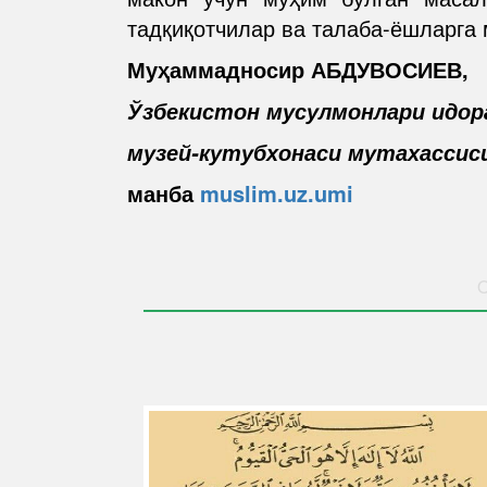
тадқиқотчилар ва талаба-ёшларга м
Муҳаммадносир АБДУВОСИЕВ,
Ўзбекистон мусулмонлари идор
музей-кутубхонаси мутахассис
манба
muslim.uz.umi
O