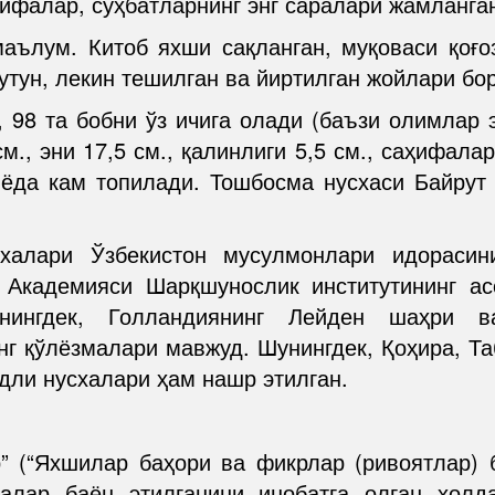
ифалар, суҳбатларнинг энг саралари жамланга
маълум. Китоб яхши сақланган, муқоваси қоғо
утун, лекин тешилган ва йиртилган жойлари бор
 98 та бобни ўз ичига олади (баъзи олимлар 
м., эни 17,5 см., қалинлиги 5,5 см., саҳифалар
нёда кам топилади. Тошбосма нусхаси Байрут
халари Ўзбекистон мусулмонлари идорасини
 Академияси Шарқшунослик институтининг а
нингдек, Голландиянинг Лейден шаҳри 
нг қўлёзмалари мавжуд. Шунингдек, Қоҳира, Т
лдли нусхалари ҳам нашр этилган.
р” (“Яхшилар баҳори ва фикрлар (ривоятлар) 
алар баён этилганини инобатга олган ҳолда