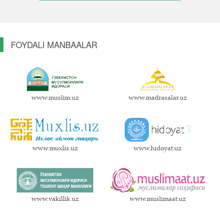
FOYDALI MANBAALAR
www.muslim.uz
www.madrasalar.uz
www.muxlis.uz
www.hidoyat.uz
www.vakillik.uz
www.muslimaat.uz