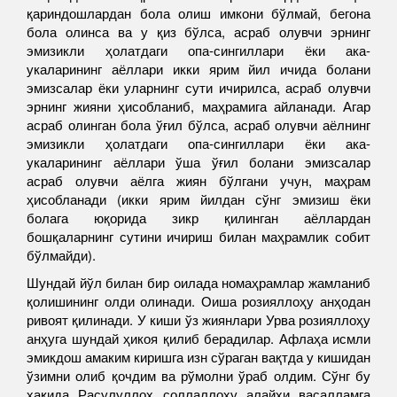
қариндошлардан бола олиш имкони бўлмай, бегона
бола олинса ва у қиз бўлса, асраб олувчи эрнинг
эмизикли ҳолатдаги опа-сингиллари ёки ака-
укаларининг аёллари икки ярим йил ичида болани
эмизсалар ёки уларнинг сути ичирилса, асраб олувчи
эрнинг жияни ҳисобланиб, маҳрамига айланади. Агар
асраб олинган бола ўғил бўлса, асраб олувчи аёлнинг
эмизикли ҳолатдаги опа-сингиллари ёки ака-
укаларининг аёллари ўша ўғил болани эмизсалар
асраб олувчи аёлга жиян бўлгани учун, маҳрам
ҳисобланади (икки ярим йилдан сўнг эмизиш ёки
болага юқорида зикр қилинган аёллардан
бошқаларнинг сутини ичириш билан маҳрамлик собит
бўлмайди).
Шундай йўл билан бир оилада номаҳрамлар жамланиб
қолишининг олди олинади. Оиша розияллоҳу анҳодан
ривоят қилинади. У киши ўз жиянлари Урва розияллоҳу
анҳуга шундай ҳикоя қилиб берадилар. Афлаҳа исмли
эмикдош амаким киришга изн сўраган вақтда у кишидан
ўзимни олиб қочдим ва рўмолни ўраб олдим. Сўнг бу
ҳақида Расулуллоҳ соллаллоҳу алайҳи васалламга