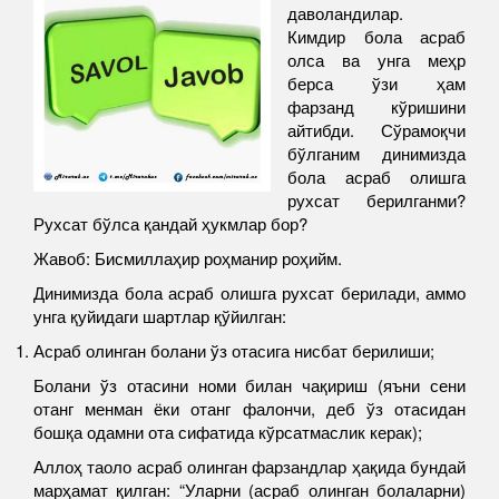
даволандилар.
Кимдир бола асраб
олса ва унга меҳр
берса ўзи ҳам
фарзанд кўришини
айтибди. Сўрамоқчи
бўлганим динимизда
бола асраб олишга
рухсат берилганми?
Рухсат бўлса қандай ҳукмлар бор?
Жавоб: Бисмиллаҳир роҳманир роҳийм.
Динимизда бола асраб олишга рухсат берилади, аммо
унга қуйидаги шартлар қўйилган:
Асраб олинган болани ўз отасига нисбат берилиши;
Болани ўз отасини номи билан чақириш (яъни сени
отанг менман ёки отанг фалончи, деб ўз отасидан
бошқа одамни ота сифатида кўрсатмаслик керак);
Аллоҳ таоло асраб олинган фарзандлар ҳақида бундай
марҳамат қилган: “Уларни (асраб олинган болаларни)