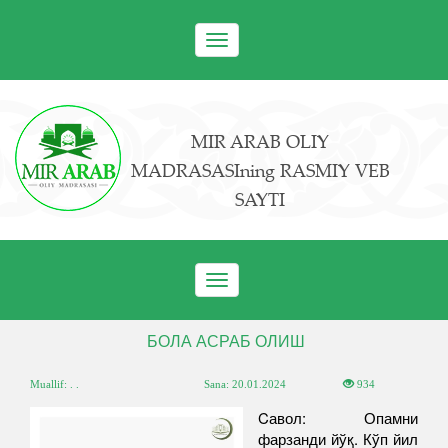
Toggle
navigation
MIR ARAB OLIY
MADRASASIning RASMIY VEB
SAYTI
Toggle
navigation
​ БОЛА АСРАБ ОЛИШ
Muallif: . .
Sana:
20.01.2024
934
Cавол: Опамни
фарзанди йўқ. Кўп йил