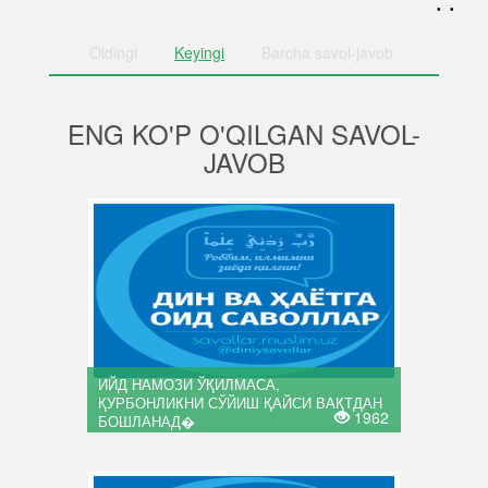
. .
Oldingi
Keyingi
Barcha
savol-javob
ENG KO'P O'QILGAN SAVOL-
JAVOB
ИЙД НАМОЗИ ЎҚИЛМАСА,
ҚУРБОНЛИКНИ СЎЙИШ ҚАЙСИ ВАҚТДАН
1962
БОШЛАНАД�