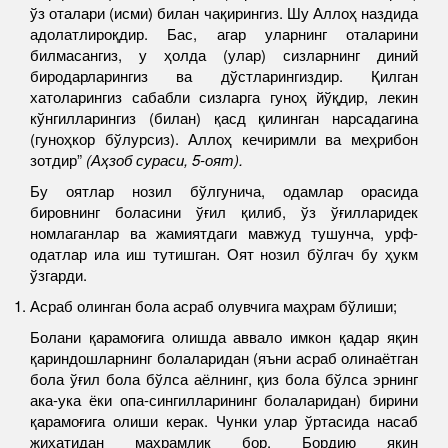
ўз оталари (исми) билан чақирингиз. Шу Аллоҳ наздида
адолатлироқдир. Бас, агар уларнинг оталарини
билмасангиз, у ҳолда (улар) сизларнинг диний
биродарларингиз ва дўстларингиздир. Қилган
хатоларингиз сабабли сизларга гуноҳ йўқдир, лекин
кўнгилларингиз (билан) қасд қилинган нарсадагина
(гуноҳкор бўлурсиз). Аллоҳ кечиримли ва меҳрибон
зотдир”
(Аҳзоб сураси, 5-оят).
Бу оятлар нозил бўлгунича, одамлар орасида
бировнинг боласини ўғил қилиб, ўз ўғилларидек
номлаганлар ва жамиятдаги мавжуд тушунча, урф-
одатлар ила иш тутишган. Оят нозил бўлгач бу ҳукм
ўзгарди.
Асраб олинган бола асраб олувчига маҳрам бўлиши;
Болани қарамоғига олишда аввало имкон қадар яқин
қариндошларнинг болаларидан (яъни асраб олинаётган
бола ўғил бола бўлса аёлнинг, қиз бола бўлса эрнинг
ака-ука ёки опа-сингилларининг болаларидан) бирини
қарамоғига олиши керак. Чунки улар ўртасида насаб
жиҳатидан маҳрамлик бор. Бордию яқин