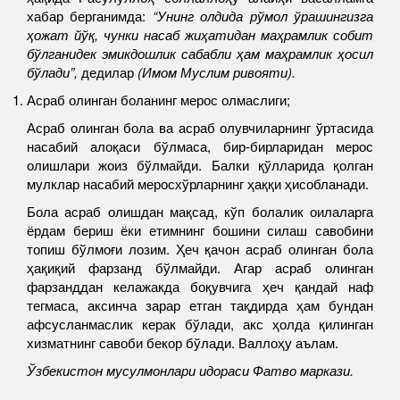
хабар берганимда:
“Унинг олдида рўмол ўрашингизга
ҳожат йўқ, чунки насаб жиҳатидан маҳрамлик собит
бўлганидек эмикдошлик сабабли ҳам маҳрамлик ҳосил
бўлади”,
дедилар
(Имом Муслим ривояти).
Асраб олинган боланинг мерос олмаслиги;
Асраб олинган бола ва асраб олувчиларнинг ўртасида
насабий алоқаси бўлмаса, бир-бирларидан мерос
олишлари жоиз бўлмайди. Балки қўлларида қолган
мулклар насабий меросхўрларнинг ҳаққи ҳисобланади.
Бола асраб олишдан мақсад, кўп болалик оилаларга
ёрдам бериш ёки етимнинг бошини силаш савобини
топиш бўлмоғи лозим. Ҳеч қачон асраб олинган бола
ҳақиқий фарзанд бўлмайди. Агар асраб олинган
фарзанддан келажакда боқувчига ҳеч қандай наф
тегмаса, аксинча зарар етган тақдирда ҳам бундан
афсусланмаслик керак бўлади, акс ҳолда қилинган
хизматнинг савоби бекор бўлади. Валлоҳу аълам.
Ўзбекистон мусулмонлари идораси Фатво маркази.