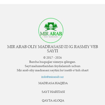
MIR ARAB OLIY MADRASASINING RASMIY VEB
SAYTI
© 2017 - 2026
Barcha huquqlar ximoya qilingan.
Sayt ma`lumotlaridan foydalanish uchun
Mir arab oliy madrasasi saytini ko‘rsatib o‘tish shart
info@mirarab.uz
MADRASA HAQIDA
SAYT HARITASI
QAYTA ALOQA