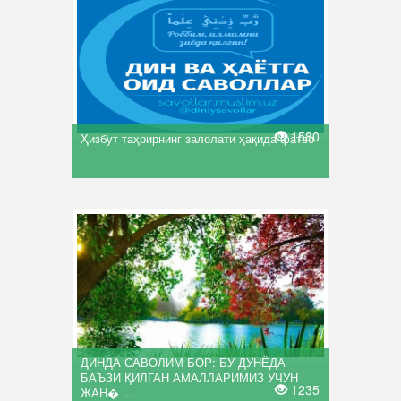
1580
Ҳизбут таҳрирнинг залолати ҳақида фатво
ДИНДА САВОЛИМ БОР: БУ ДУНЁДА
БАЪЗИ ҚИЛГАН АМАЛЛАРИМИЗ УЧУН
1235
ЖАН� ...