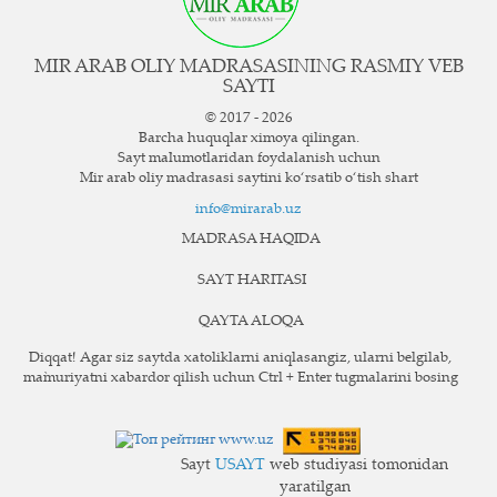
MIR ARAB OLIY MADRASASINING RASMIY VEB
SAYTI
© 2017 - 2026
Barcha huquqlar ximoya qilingan.
Sayt ma`lumotlaridan foydalanish uchun
Mir arab oliy madrasasi saytini ko‘rsatib o‘tish shart
info@mirarab.uz
MADRASA HAQIDA
SAYT HARITASI
QAYTA ALOQA
Diqqat! Agar siz saytda xatoliklarni aniqlasangiz, ularni belgilab,
ma`muriyatni xabardor qilish uchun Ctrl + Enter tugmalarini bosing
Sayt
USAYT
web studiyasi tomonidan
yaratilgan