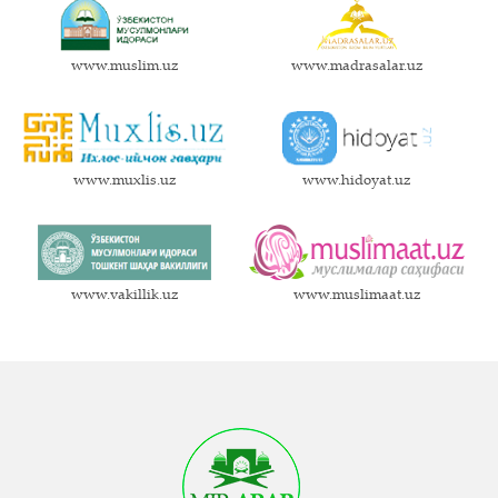
www.muslim.uz
www.madrasalar.uz
www.muxlis.uz
www.hidoyat.uz
www.vakillik.uz
www.muslimaat.uz