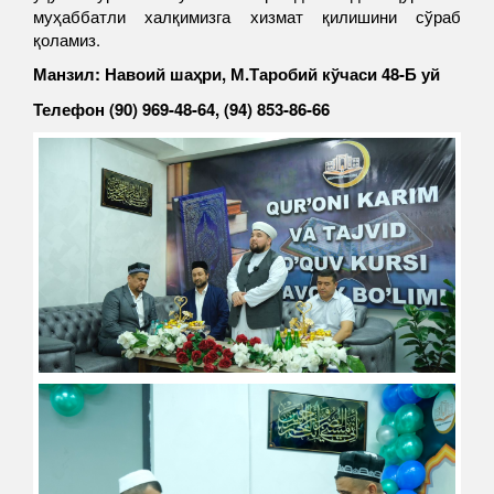
муҳаббатли халқимизга хизмат қилишини сўраб
қоламиз.
Манзил: Навоий шаҳри, М.Таробий кўчаси 48-Б уй
Телефон (90) 969-48-64, (94) 853-86-66