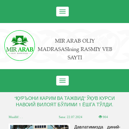
Toggle
navigation
MIR ARAB OLIY
MADRASASIning RASMIY VEB
SAYTI
Toggle
navigation
“ҚУРЪОНИ КАРИМ ВА ТАЖВИД” ЎҚУВ КУРСИ
НАВОИЙ ВИЛОЯТ БЎЛИМИ 1 ЁШГА ТЎЛДИ.
Muallif: . .
Sana:
22.07.2024
904
Давлатимизда диний-