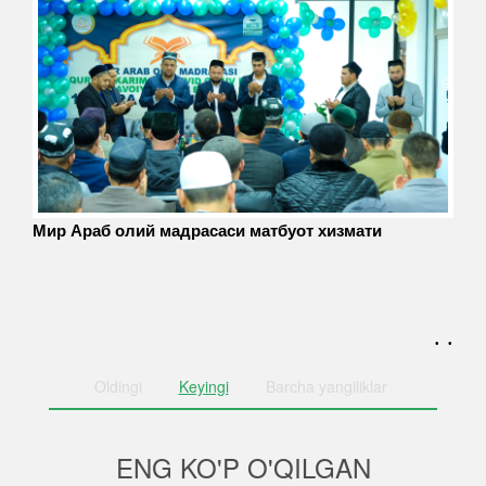
Мир Араб олий мадрасаси матбуот хизмати
. .
Oldingi
Keyingi
Barcha
yangiliklar
ENG KO'P O'QILGAN