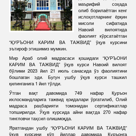
маърифий соҳада
олиб борилаётган кенг
ислоҳотларнинг ёрқин
мисоли сифатида
Навоий вилоятида
фаолият кўрсатаётган
“ҚУРЪОНИ КАРИМ ВА ТАЖВИД” ўқув курсини
эътироф этишимиз мумкин.
Мир Араб олий мадрасаси қошидаги “ҚУРЪОНИ
КАРИМ ВА ТАЖВИД” ўқув курси Навоий вилоят
бўлими 2023 йил 21 июль санасида ўз фаолиятини
бошлаган эди. Бугун ушбу ўқув курси ташкил
қилинганига 1 йил тўлди.
Ўтган вақт давомида 749 нафар Қуръон
ихлосмандларига тажвид қоидалари ўргатилиб, Олий
мадраса раҳбарияти томонидан сертификатлар
топширилди. Ўқув курсида айни вақтда 270 нафар
тингловчи таҳсил олишмоқда.
Яратгандан ушбу “ҚУРЪОНИ КАРИМ ВА ТАЖВИД”
ўқув курсини кўп йиллар давомида Қуръонга