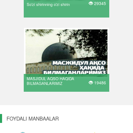
29345
So'zi shirinning o'zi shirin
MASJIDUL AQSO HAQIDA
19486
BILMAGANLARIMIZ
FOYDALI MANBAALAR