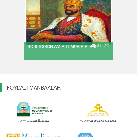
31186
SOHIBQIRON AMIR TEMUR PIRLARI
FOYDALI MANBAALAR
www.muslim.uz
www.madrasalar.uz