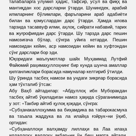
талабаларга улумил ҳадис, тафсир, усул ва фиқҳ ва
мантиқдан хос дарсларни ўтарди. Шунингдек, арабий
илмларнинг бўлимлари, фаръларини араб адабиёти
билан ва қомуслардан дарс ўтарди. Ҳамда илова
тарзида тасаввуф илми, аҳлоқ, сийрати набавий, тарих
ва жуғрофиядан дарс ўтарди. Шу тарзда дарс пешин
намозигача бўлар, сўнгра уйига кетарди. Пешин
намозидан кейин, аср намозидан кейин ва хуфтондан
сўнг дарслари бор эди.
Юқоридаги маълумотлар шайх Муҳаммад Лутфий
Файюмий раҳимаҳуллоҳнинг бир кунда шунча амаллар
қилганликлари борасида намуналар келтириб ўтилди.
Шу ўринда тасбеҳ намози ва ундаги зикрлар борасида
ҳам тўхталиб ўтсак:
Абу Ваҳб айтадилар: «Абдуллоҳ ибн Муборакдан
тасбеҳ айтиб ўқиладиган намоз ҳақида сўраганимизда
у зот: «Такбир айтиб қулоқ қоқади, сўнгра:
«Субҳанакаллоҳумма ва биҳамдика ва табарокасмука
ва таъала жаддука ва ла илайҳа ғойрук»ни ўқиб,
ортидан:
«Субҳаналлоҳи валҳамду лиллаҳи ва Лаа илаҳа
иллаллоҳу валлоҳу акбар»ни ўн беш марта айтади,