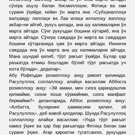
сўнгра аъузу билан бисмиллоҳни, Фотиҳа ва зам
сурани ўқийди, кейин ўн марта яна «Субҳаналлоҳи
валҳамду лиллаҳи ва Лаа илаҳа иллалоҳу валлоҳу
акбар»ни айтиб, рукуъ қилади, ана шу калималарни ўн
марта айтади. Сўнг рукуъдан бошини кўтариб, яна ўн
марта айтади. Сўнгра саждада ўн марта ва саждадан
бошини кўтарганида ҳам ўн марта айтади. Иккинчи
саждада яна ўн марта ана шу калималарни айтади.
Мана шундай қилиб, тўрт ракъат ўқийди. Булар ҳар
раъкатда етмиш бештадан бўлиб тўрт ракъатда уч
юзта бўлади», дедилар».
Абу Рофеъдан розияллоҳу анҳу ривоят қилинади.
Расулуллоҳ соллаллоҳу алайҳи васаллам Аббосга
розияллоҳу анҳу: «Эй амаки, мен сизга қариндошлик
қилмайми, сизни яхши кўрмайнми, сизга манфаат
бермайми?» деганларида, Аббос розияллоҳу анҳу:
«Албатта, буларнинг ҳаммасини қилинг, эй
Расулуллоҳ», деб жавоб қилдилар. Шунда Расулуллоҳ
соллаллоҳу алайҳи васаллам: «Унда тўрт ракъат
намоз ўқинг ва ҳар бир ракъатида Фотиҳа билан зам
сурани ўқинг. Агар қироатни тугатсангиз, рукуъдан