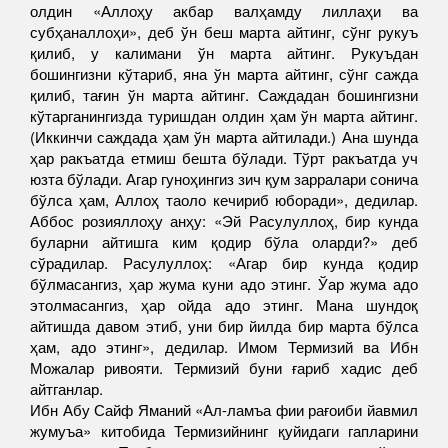
олдин «Аллоҳу акбар валҳамду лиллаҳи ва
субҳаналлоҳи», деб ўн беш марта айтинг, сўнг рукуъ
қилиб, у калимани ўн марта айтинг. Рукуъдан
бошингизни кўтариб, яна ўн марта айтинг, сўнг сажда
қилиб, тағин ўн марта айтинг. Саждадан бошингизни
кўтарганингизда туришдан олдин ҳам ўн марта айтинг.
(Иккинчи саждада ҳам ўн марта айтилади.) Ана шунда
ҳар ракъатда етмиш бешта бўлади. Тўрт ракъатда уч
юзта бўлади. Агар гуноҳингиз зич қум зарралари сонича
бўлса ҳам, Аллоҳ таоло кечириб юборади», дедилар.
Аббос розияллоҳу анҳу: «Эй Расулуллоҳ, бир кунда
буларни айтишга ким қодир бўла оларди?» деб
сўрадилар. Расулуллоҳ: «Агар бир кунда қодир
бўлмасангиз, ҳар жума куни адо этинг. Ўар жума адо
этолмасангиз, ҳар ойда адо этинг. Мана шундоқ
айтишда давом этиб, уни бир йилда бир марта бўлса
ҳам, адо этинг», дедилар. Имом Термизий ва Ибн
Можалар ривояти. Термизий буни ғариб хадис деб
айтганлар.
Ибн Абу Сайф Яманий «Ал-ламъа фии рағоиби йавмил
жумуъа» китобида Термизийнинг қуйидаги гапларини