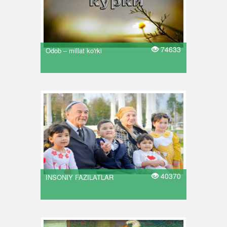
74633
Odob – millat ko'rki
40370
INSONIY FAZILATLAR