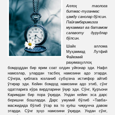
Аллоҳ таолога
битмас-туганмас
ҳамду санолар бўлсин.
Пайғамбаримизга
мукаммал ва батамом
салавоту дурудлар
бўлсин.
Шайх аллома
Муҳаммад Лутфий
Файюмий
раҳимаҳуллоҳ
бомдоддан бир ярим соат олдин уйғонар эди. Нафл
намозлар, улардан тасбеҳ намозини адо этарди.
Сўнгра, қиблага юзланиб субҳгача истиғфор айтиб
ўтирар эди. Кейин бомдод намозини адо этиб, сўнг
одатларига кўра вирдларини ўқир эди. Сўнг, Қуръони
Каримдан бир пора ўқирди. Ундан кейин эса дарс
беришни бошларди. Дарс умумий бўлиб «Тавба»
масжидида бўлиб ўтар ва то қуёш чиққунча давом
этарди. Сўнг зуҳо намозини ўқирди. Ундан сўнг,