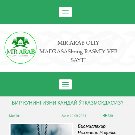
Toggle
navigation
MIR ARAB OLIY
MADRASASIning RASMIY VEB
SAYTI
Toggle
navigation
БИР КУНИНГИЗНИ ҚАНДАЙ ЎТКАЗМОҚДАСИЗ?
Muallif: . .
Sana:
19.09.2024
530
Бисмиллаҳир
Роҳманир Роҳийм.