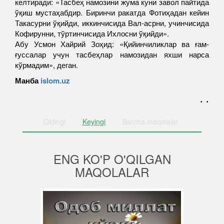
келтиради: «Тасбеҳ намозини жума куни завол пайтида
ўқиш мустаҳабдир. Биринчи ракатда Фотиҳадан кейин
Такасурни ўқийди, иккинчисида Вал-асрни, учинчисида
Кофирунни, тўртинчисида Ихлосни ўқийди».
Абу Усмон Хайрий Зоҳид: «Қийинчиликлар ва ғам-
ғуссалар учун тасбеҳлар намозидан яхши нарса
кўрмадим», деган.
Манба
islom.uz
. .
Oldingi
Keyingi
Barcha
maqolalar
ENG KO'P O'QILGAN
MAQOLALAR