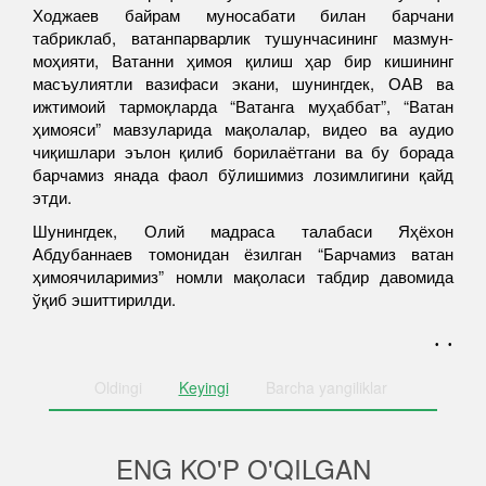
Ходжаев байрам муносабати билан барчани
табриклаб, ватанпарварлик тушунчасининг мазмун-
моҳияти, Ватанни ҳимоя қилиш ҳар бир кишининг
масъулиятли вазифаси экани, шунингдек, ОАВ ва
ижтимоий тармоқларда “Ватанга муҳаббат”, “Ватан
ҳимояси” мавзуларида мақолалар, видео ва аудио
чиқишлари эълон қилиб борилаётгани ва бу борада
барчамиз янада фаол бўлишимиз лозимлигини қайд
этди.
Шунингдек, Олий мадраса талабаси Яҳёхон
Абдубаннаев томонидан ёзилган “Барчамиз ватан
ҳимоячиларимиз” номли мақоласи табдир давомида
ўқиб эшиттирилди.
. .
Oldingi
Keyingi
Barcha
yangiliklar
ENG KO'P O'QILGAN