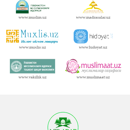
www.muslim.uz
www.madrasalar.uz
www.muxlis.uz
www.hidoyat.uz
www.vakillik.uz
www.muslimaat.uz