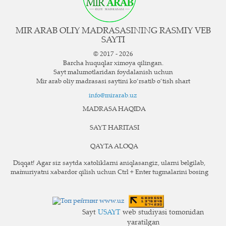
MIR ARAB OLIY MADRASASINING RASMIY VEB
SAYTI
© 2017 - 2026
Barcha huquqlar ximoya qilingan.
Sayt ma`lumotlaridan foydalanish uchun
Mir arab oliy madrasasi saytini ko‘rsatib o‘tish shart
info@mirarab.uz
MADRASA HAQIDA
SAYT HARITASI
QAYTA ALOQA
Diqqat! Agar siz saytda xatoliklarni aniqlasangiz, ularni belgilab,
ma`muriyatni xabardor qilish uchun Ctrl + Enter tugmalarini bosing
Sayt
USAYT
web studiyasi tomonidan
yaratilgan