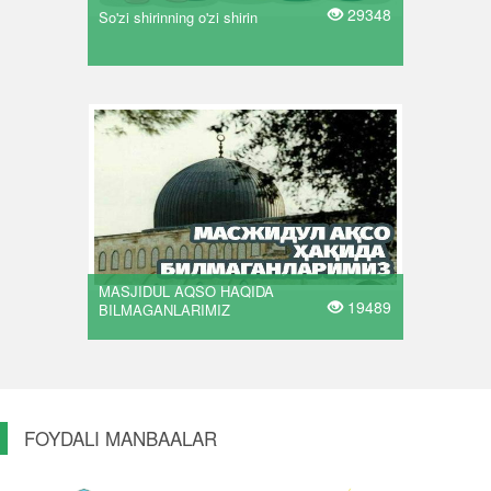
29348
So'zi shirinning o'zi shirin
MASJIDUL AQSO HAQIDA
19489
BILMAGANLARIMIZ
FOYDALI MANBAALAR