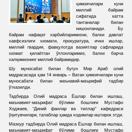
ҳимоячилари куни
миллий байрам
сифатида катта
тантаналар билан
нишонланади. Бу
байрам нафақат харбийларимизни, балки давлат
хавфсизлиги хизмати, прокуратура, ички ишлар,
миллий гвардия, фавқулотда вазиятлар сафларида
хизмат қилаётган ўғлонларимиз, балки барча
халқимизнинг миллий байрамидир.
Шу муносабат билан бугун Мир Араб олий
мадрасасида ҳам 14 январь – Ватан ҳимоячилари куни
муносабати билан маънавий-маърифий тадбир
ўтказилди.
Тадбирда Олий мадраса Ёшлар билан ишлаш,
маънавият-маърифат бўлими бошлиғи Мустафо
Ходжаев, “Диний фанлар ва тиллар” кафедраси
ўқитувчилари, талаблар ҳамда ходимлар иштирок этди.
Мазкур тадбирда Олий мадраса Ёшлар билан ишлаш,
маънавият-маърифат бўлими бошлиғи Мустафо