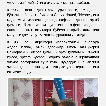
умиддамиз"-деб сўзини якунлади марказ раҳбари.
ISESCO бош директори ўринбосари, Маданият
йўналиши бошлиғи Рихиати Салих Нажиб, “Ислом дини
маданияти маркази деганда нафақат динни тарғиб
қилувчи, балки ислом динининг илм-фан, маданият
олами эришган ютуқлари бўйича тажриба алмашиш
майдони ҳам тушунилиши зарурлигини уқтирди.
ISESCO бош директори маслаҳатчиси Бенарафа
Абдел Иллаҳ, умри давомида Имом ал-Бухорий
мақбарасини зиёрат қилишни орзу қилганини, имкони
бўлса, эртага Бухоро шаҳрига амалга ошириладиган
хизмат сафаридан сўнг буюк муҳаддиснинг қабрини
зиёрат қилишликни ҳам ишчи-дастурга киритилишини
илтимос қилди.