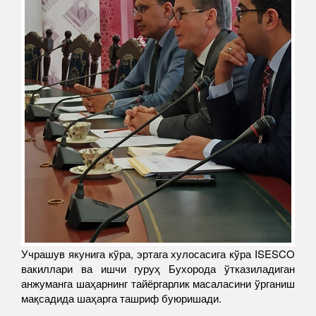
Учрашув якунига кўра, эртага хулосасига кўра ISESCO
вакиллари ва ишчи гуруҳ Бухорода ўтказиладиган
анжуманга шаҳарнинг тайёргарлик масаласини ўрганиш
мақсадида шаҳарга ташриф буюришади.