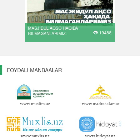
MASJIDUL AQSO HAQIDA
19488
BILMAGANLARIMIZ
FOYDALI MANBAALAR
www.muslim.uz
www.madrasalar.uz
www.muxlis.uz
www.hidoyat.uz