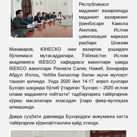
Республикаси
маданият вазирлигида
маданият вазирининг
ўринбосари Камола
Акилова, Ислом
цивилизация маркази
раҳбари Шоазим
Минаваров, ЮНЕСКО нинг вазирлик қошидаги
бўлинмаси мутасаддилари, Ўзбекистон Ислом
академияси ISESCO кафедраси вакиллари ҳамда
ISESCO вакиллари Рихиати Салиҳ Нажиб, Бенарафа
Абдул Иллоҳ, Чебби Билаллар билан ишчи мулоқот
ташкил қилинди. Унда 2020 йил 14-17 апрел кунлари
Бухоро шаҳрида бўлиб ўтадиган “Бухоро – 2020 ислом
олами маданияти пойтахти” тадбирларига тайёргарлик
кўриш масалалари юзасидан ўзаро фикр-мулоҳаза
алмашинди.
Давра суҳбати давомида Бухородаги анжуманга катта
тайёргарлик кўрилаётганлиги қайд этилди.