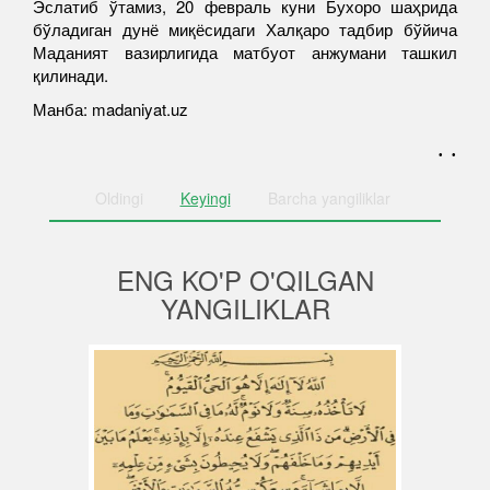
Эслатиб ўтамиз, 20 февраль куни Бухоро шаҳрида
бўладиган дунё миқёсидаги Халқаро тадбир бўйича
Маданият вазирлигида матбуот анжумани ташкил
қилинади.
Манба: madaniyat.uz
. .
Oldingi
Keyingi
Barcha
yangiliklar
ENG KO'P O'QILGAN
YANGILIKLAR