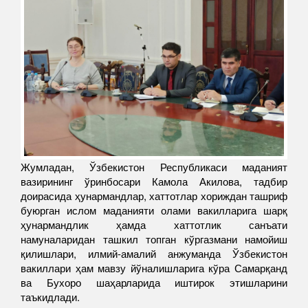
Жумладан, Ўзбекистон Республикаси маданият
вазирининг ўринбосари Камола Акилова, тадбир
доирасида ҳунармандлар, хаттотлар хориждан ташриф
буюрган ислом маданияти олами вакилларига шарқ
ҳунармандлик ҳамда хаттотлик санъати
намуналаридан ташкил топган кўргазмани намойиш
қилишлари, илмий-амалий анжуманда Ўзбекистон
вакиллари ҳам мавзу йўналишларига кўра Самарқанд
ва Бухоро шаҳарларида иштирок этишларини
таъкидлади.