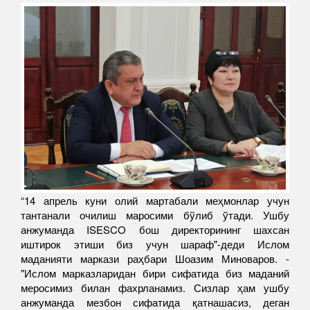
“14 апрель куни олий мартабали меҳмонлар учун
тантанали очилиш маросими бўлиб ўтади. Ушбу
анжуманда ISESCO бош директорининг шахсан
иштирок этиши биз учун шараф"-деди Ислом
маданияти маркази раҳбари Шоазим Миноваров. -
"Ислом марказларидан бири сифатида биз маданий
меросимиз билан фахрланамиз. Сизлар ҳам ушбу
анжуманда мезбон сифатида қатнашасиз, деган