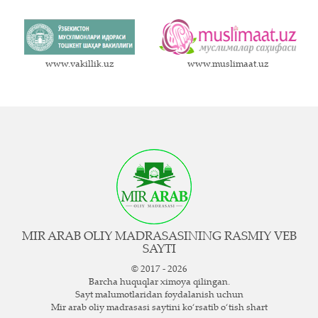
www.vakillik.uz
www.muslimaat.uz
MIR ARAB OLIY MADRASASINING RASMIY VEB
SAYTI
© 2017 - 2026
Barcha huquqlar ximoya qilingan.
Sayt ma`lumotlaridan foydalanish uchun
Mir arab oliy madrasasi saytini ko‘rsatib o‘tish shart