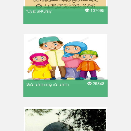
107095
“Oyat ul-Kursiy
29348
So'zi shirinning o'zi shirin