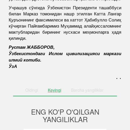
Учрашув сўнгида Ўзбекистон Президенти ташаббуси
билан Марказ томонидан нашр этилган Катта Лангар
Қуръонининг факсимилеси ва хаттот Ҳабибулло Солиҳ
кўчирган Пайғамбаримиз Муҳаммад алайҳиссаломнинг
мактубларидан бирининг нусхаси меҳмонларга ҳадя
қилинди.
Рустам ЖАББОРОВ,
Ўзбекистондаги Ислом цивилизацияси маркази
илмий котиби.
ЎзА
. .
Oldingi
Keyingi
Barcha
yangiliklar
ENG KO'P O'QILGAN
YANGILIKLAR