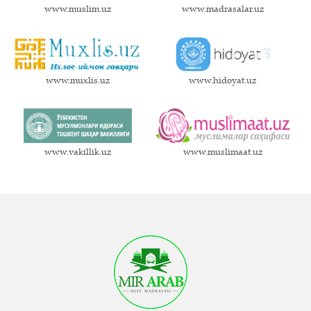
www.muslim.uz
www.madrasalar.uz
www.muxlis.uz
www.hidoyat.uz
www.vakillik.uz
www.muslimaat.uz