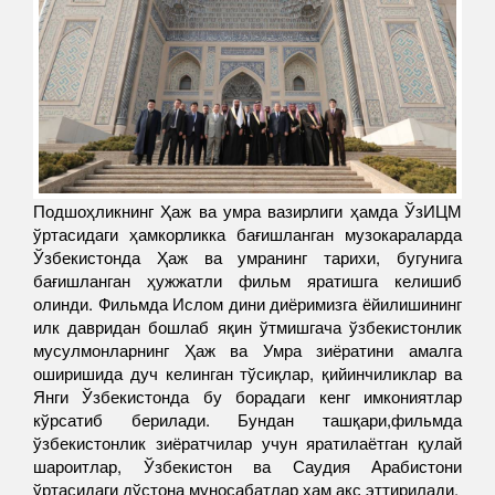
Подшоҳликнинг Ҳаж ва умра вазирлиги ҳамда ЎзИЦМ
ўртасидаги ҳамкорликка бағишланган музокараларда
Ўзбекистонда Ҳаж ва умранинг тарихи, бугунига
бағишланган ҳужжатли фильм яратишга келишиб
олинди. Фильмда Ислом дини диёримизга ёйилишининг
илк давридан бошлаб яқин ўтмишгача ўзбекистонлик
мусулмонларнинг Ҳаж ва Умра зиёратини амалга
оширишида дуч келинган тўсиқлар, қийинчиликлар ва
Янги Ўзбекистонда бу борадаги кенг имкониятлар
кўрсатиб берилади. Бундан ташқари,фильмда
ўзбекистонлик зиёратчилар учун яратилаётган қулай
шароитлар, Ўзбекистон ва Саудия Арабистони
ўртасидаги дўстона муносабатлар ҳам акс эттирилади.