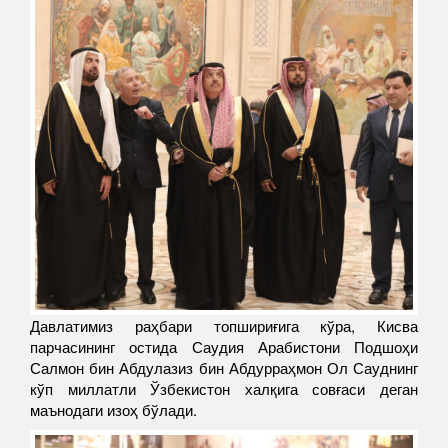
Давлатимиз раҳбари топшириғига кўра, Кисва
парчасининг остида Саудия Арабистони Подшоҳи
Салмон бин Абдулазиз бин Абдурраҳмон Ол Сауднинг
кўп миллатли Ўзбекистон халқига совғаси деган
маънодаги изоҳ бўлади.