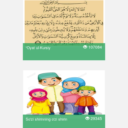
107084
“Oyat ul-Kursiy
29345
So'zi shirinning o'zi shirin