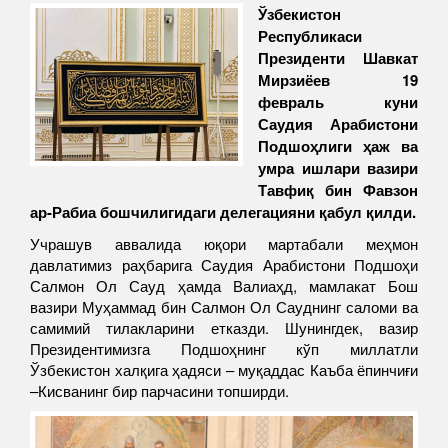
Ўзбекистон
Республикаси
Президенти Шавкат
Мирзиёев 19
февраль куни
Саудия Арабистони
Подшоҳлиги ҳаж ва
умра ишлари вазири
Тавфиқ бин Фавзон
ар-Рабиа бошчилигидаги делегацияни қабул қилди.
Учрашув аввалида юқори мартабали меҳмон
давлатимиз раҳбарига Саудия Арабистони Подшоҳи
Салмон Ол Сауд ҳамда Валиаҳд, мамлакат Бош
вазири Муҳаммад бин Салмон Ол Сауднинг саломи ва
самимий тилакларини етказди. Шунингдек, вазир
Президентимизга Подшоҳнинг кўп миллатли
Ўзбекистон халқига ҳадяси – муқаддас Каъба ёпинчиғи
–Кисванинг бир парчасини топширди.