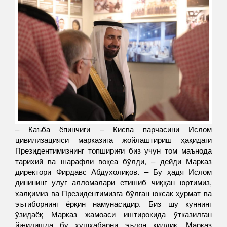
– Каъба ёпинчиғи – Кисва парчасини Ислом
цивилизацияси марказига жойлаштириш ҳақидаги
Президентимизнинг топшириғи биз учун том маънода
тарихий ва шарафли воқеа бўлди, – дейди Марказ
директори Фирдавс Абдухолиқов. – Бу ҳадя Ислом
динининг улуғ алломалари етишиб чиққан юртимиз,
халқимиз ва Президентимизга бўлган юксак ҳурмат ва
эътиборнинг ёрқин намунасидир. Биз шу куннинг
ўзидаёқ Марказ жамоаси иштирокида ўтказилган
йиғилишда бу хушхабарни эълон қилдик. Марказ