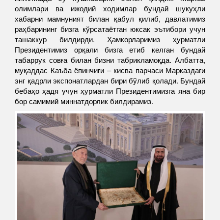
олимлари ва ижодий ходимлар бундай шукуҳли
хабарни мамнуният билан қабул қилиб, давлатимиз
раҳбарининг бизга кўрсатаётган юксак эътибори учун
ташаккур билдирди. Ҳамкорларимиз ҳурматли
Президентимиз орқали бизга етиб келган бундай
табаррук совға билан бизни табрикламоқда. Албатта,
муқаддас Каъба ёпинчиғи – кисва парчаси Марказдаги
энг қадрли экспонатлардан бири бўлиб қолади. Бундай
бебаҳо ҳадя учун ҳурматли Президентимизга яна бир
бор самимий миннатдорлик билдирамиз.