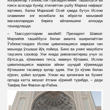
ғояси асосида бунёд этилаётган ушбу Марказ нафақат
юртимиз, балки Марказий Осиё ҳамда бутун Ислом
оламининг энг жозибали ва ибратли маънавий
масканларидан бирига айланишини алоҳида
таъкидлашди.
– Таассуротларим ажойиб! Президент Шавкат
Мирзиёев ташаббуси билан амалга оширилаётган
Ўзбекистондаги Ислом цивилизацияси маркази чин
маънода ўхшаши йўқ лойиҳа. Бино ва унинг маҳобати
таҳсинга сазовор. Уни янада ривожлантириш учун оз
бўлса-да, кўмагимиз тегса, мамнун бўламиз. Ислом
цивилизацияси маркази айнан шундай кўринишда
бўлишини тасаввур қилар эдим. Уни ўз кўзим билан
кўргач, қойил қолдим. Улкан иш қилингани ва бунинг
ортида катта меҳнат ётгани кўриниб турибди, – деди
Тавфиқ бин Фавзон ар-Рабиа.