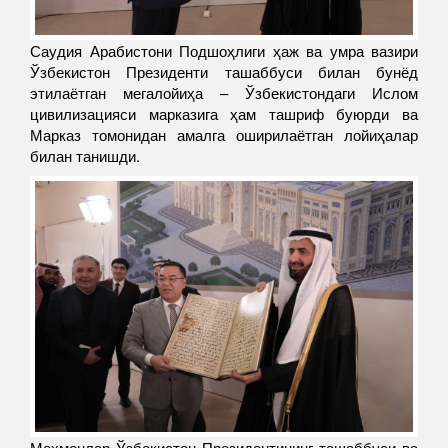
Саудия Арабистони Подшоҳлиги ҳаж ва умра вазири
Ўзбекистон Президенти ташаббуси билан бунёд
этилаётган мегалойиҳа – Ўзбекистондаги Ислом
цивилизацияси марказига ҳам ташриф буюрди ва
Марказ томонидан амалга оширилаётган лойиҳалар
билан танишди.
Меҳмонлар Ўзбекистон Президентининг ташаббуси ва