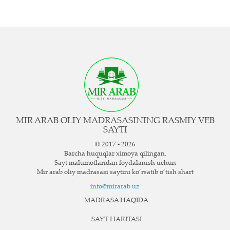
MIR ARAB OLIY MADRASASINING RASMIY VEB
SAYTI
© 2017 - 2026
Barcha huquqlar ximoya qilingan.
Sayt ma`lumotlaridan foydalanish uchun
Mir arab oliy madrasasi saytini ko‘rsatib o‘tish shart
info@mirarab.uz
MADRASA HAQIDA
SAYT HARITASI