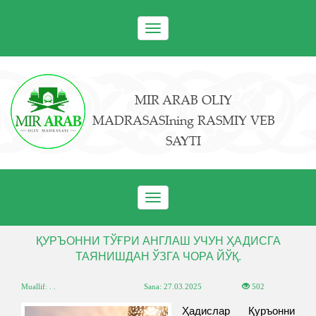
Toggle
navigation
MIR ARAB OLIY
MADRASASIning RASMIY VEB
SAYTI
Toggle
navigation
ҚУРЪОННИ ТЎҒРИ АНГЛАШ УЧУН ҲАДИСГА
ТАЯНИШДАН ЎЗГА ЧОРА ЙЎҚ.
Muallif: . .
Sana:
27.03.2025
502
Ҳадислар Қуръонни