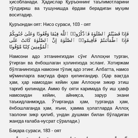
ҳисобланади. Ҳадислар Қуръоннинг таълимотларини
тўлдириш ва тушунишда ёрдам берадиган муҳим
воситадир.
Қуръондан оят: Нисо сураси, 103 - оят
فَإِذَا قَضَيْتُمُ ٱلصَّلَوٰةَ فَٱذْكُرُوا۟ ٱللَّهَ قِيَٰمًا وَقُعُودًا وَعَلَىٰ جُنُوبِكُمْ
فَإِذَا ٱطْمَأْنَنتُمْ فَأَقِيمُوا۟ ٱلصَّلَوٰةَ إِنَّ ٱلصَّلَوٰةَ كَانَتْ عَلَى
ٱلْمُؤْمِنِينَ كِتَٰبًا مَّوْقُوتًا
Намозни адо этганингиздан сўнг Аллоҳни турган,
ўтирган ва ёнбошлаган ҳолингизда эсланг. Хотиржам
бўлганингизда намозни тўлиқ адо этинг. Албатта, намоз
мўминларга вақтида фарз қилингандир. (Ҳар вақтда
ҳам, ҳар намоздан кейин ҳам Аллоҳни зикир этиш
тарғиб қилинади. Аммо бу ояти каримада бу иш ҳавф
намозидан кейин, айниқса, зарур экани
таъкидланмоқда. Ўтирганда ҳам, турганда ҳам,
ёнбошлаганда ҳам, яъни, ҳамма ҳолатларда Аллоҳ
таолони зикр қилиб, ундан душман билан бўладиган
жангда ғалаба-нусрат сўралади.)
Бақара сураси, 183 - оят