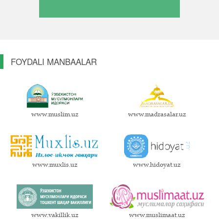
FOYDALI MANBAALAR
www.muslim.uz
www.madrasalar.uz
www.muxlis.uz
www.hidoyat.uz
www.vakillik.uz
www.muslimaat.uz