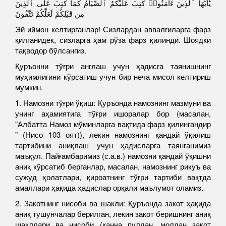
يَٰأَيُّهَا ٱلَّذِينَ ءَامَنُوا۟ كُتِبَ عَلَيْكُمُ ٱلصِّيَامُ كَمَا كُتِبَ عَلَى ٱلَّذِينَ
مِن قَبْلِكُمْ لَعَلَّكُمْ تَتَّقُونَ
Эй иймон келтирганлар! Сизлардан аввалгиларга фарз
қилганидек, сизларга ҳам рўза фарз қилинди. Шоядки
тақводор бўлсангиз.
Қуръонни тўғри англаш учун ҳадисга таянишнинг
муҳимлигини кўрсатиш учун бир неча мисол келтириш
мумкин.
1. Намозни тўғри ўқиш: Қуръонда намознинг мазмуни ва
унинг аҳамиятига тўғри ишоралар бор (масалан,
"Албатта Намоз мўминларга вақтида фарз қилингандир
" (Нисо 103 оят)), лекин намознинг қандай ўқилиш
тартибини аниқлаш учун ҳадисларга таянганимиз
маъқул. Пайғамбаримиз (с.а.в.) намозни қандай ўқишни
аниқ кўрсатиб берганлар, масалан, намознинг рикуъ ва
сужуд ҳолатлари, қироатнинг тўғри тартиби вақтда
амаллари ҳақида ҳадислар орқали маълумот оламиз.
2. Закотнинг нисоби ва шакли: Қуръонда закот ҳақида
аниқ тушунчалар берилган, лекин закот беришнинг аниқ
шакллари ва нисоби (қанча пулдан, молдан закот