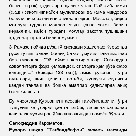
бериш керак) ҳадислар орқали келган. Пайғамбаримиз
(с.а.в.) закотнинг қайси мулклардан ва қанча миқдорда
берилиши кераклигини аниқлаштирган. Масалан, бирор
маълум турдаги моллар учун қанча закот бериш
кераклиги, қайси турдаги моллар закотга тушишини
ҳадислар орқали билиш мумкин.
3. Рамазон ойида рўза тўғрисидаги ҳадислар: Қуръонда
рўза тутиш билан боғлиқ баъзи умумий таълимотлар
бор (масалан, "Эй иймон келтирганлар! Сизлардан
аввалгиларга фарз қилганидек, сизларга ҳам рўза фарз
қилинди...." (Бақара 183 оят)), аммо рўзанинг тўғри
амаллари, ният қилиш тартиби, кундузги егуликни
қандай танлаш ва бошқа амаллар ҳадисларда аниқ
баён қилинган.
Бу мисоллар Қуръоннинг асосий тамойилларини тўғри
тушуниш ва уларни ҳаётга татбиқ қилишда ҳадислар
қанчалик муҳим рол ўйнашига яқиндан намоён бўлади.
Салоҳиддин Кароматов,
Бухоро шаҳар “Тагбандбафон” жомеъ масжиди