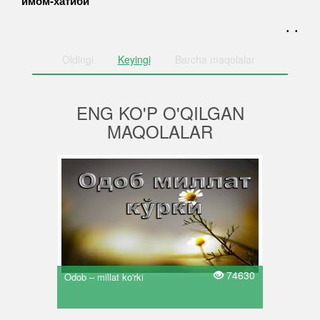
имом-хатиби
. .
Oldingi
Keyingi
Barcha
maqolalar
ENG KO'P O'QILGAN
MAQOLALAR
74630
Odob – millat ko'rki