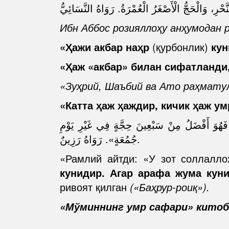
Ибн Аббос розияллоҳу анҳумодан 
«Ҳажи акбар наҳр
(қурбонлик)
кун
«Ҳаж «акбар» билан сифатланди,
«Зуҳрий, Шаъбий ва Ато раҳмату
«Катта ҳаж ҳаждир, кичик ҳаж у
ٍ فَهُوَ أَفْضَلُ مِنْ سَبْعِينَ حِجَّةٍ فِي غَيْرِ يَوْمِ
جُمُعَةٍ». رَوَاهُ رَزِينٌ.
«Рамлий айтди: «У зот соллалл
кунидир. Агар арафа жума кун
ривоят қилган
(«Баҳрур-роиқ»).
«Мўминнинг умр сафари» китоб