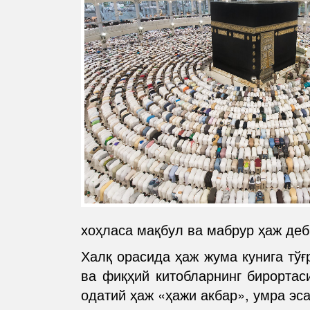
хоҳласа мақбул ва мабрур ҳаж деб
Халқ орасида ҳаж жума кунига тўғ
ва фиқҳий китобларнинг бирортас
одатий ҳаж «ҳажи акбар», умра эса