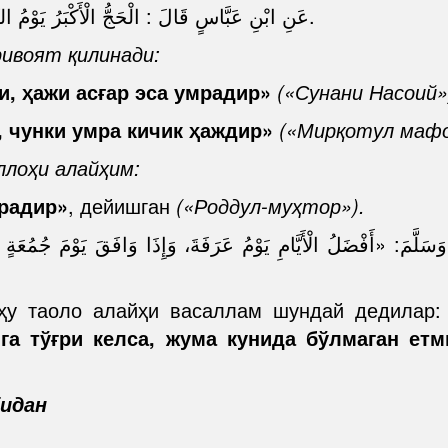
عَنِ ابْنِ عَبَّاسٍ قَالَ : الْحَجُّ الْأَكْبَرُ يَوْمُ النَّحْرِ، وَالْحَجُّ الْأَصْغَرُ الْعُمْرَةُ. رَوَاهُ النَّسَائِيُّ.
ривоят қилинади:
и, ҳажи асғар эса умрадир»
(«Сунани Насоий»
 чунки умра кичик ҳаждир»
(«Мирқотул мафо
ллоҳи алайҳим:
мрадир»
, дейишган
(«Роддул-муҳтор»).
سَلَّمَ: «أَفْضَلُ الْأَيَّامِ يَوْمُ عَرَفَةَ، وَإِذَا وَافَقَ يَوْمَ جُمُعَة
оҳу таоло алайҳи васаллам шундай дедилар
ига тўғри келса, жума кунида бўлмаган ет
идан