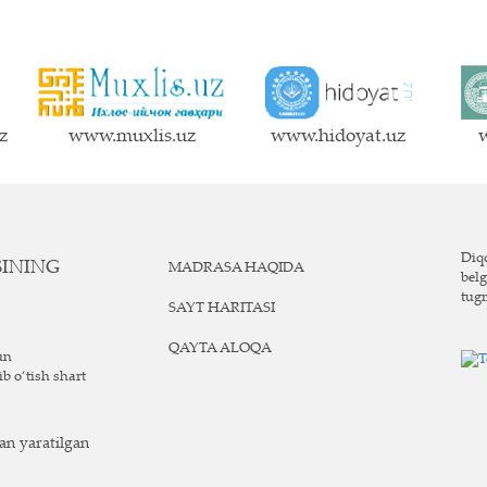
z
www.muxlis.uz
www.hidoyat.uz
w
Diqq
SINING
MADRASA HAQIDA
belg
tug
SAYT HARITASI
QAYTA ALOQA
un
ib o‘tish shart
n yaratilgan