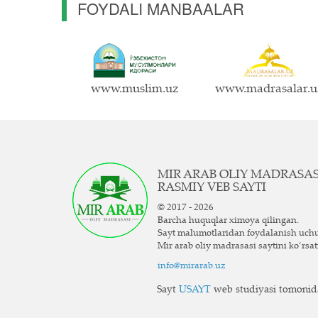
FOYDALI MANBAALAR
www.muslim.uz
www.madrasalar.u
MIR ARAB OLIY MADRASA
RASMIY VEB SAYTI
© 2017 - 2026
Barcha huquqlar ximoya qilingan.
Sayt ma`lumotlaridan foydalanish uch
Mir arab oliy madrasasi saytini ko‘rsat
info@mirarab.uz
Sayt
USAYT
web studiyasi tomonida