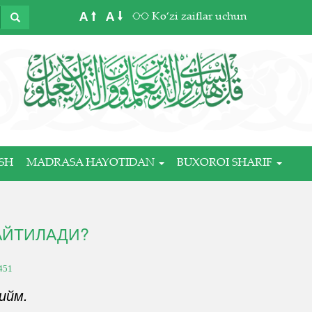
A
A
Ko‘zi zaiflar uchun
SH
MADRASA HAYOTIDAN
BUXOROI SHARIF
 АЙТИЛАДИ?
451
ийм.