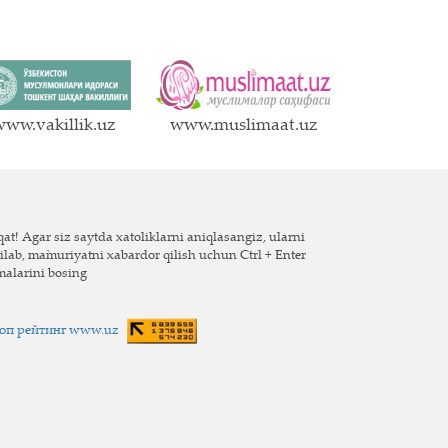
ww.vakillik.uz
www.muslimaat.uz
at! Agar siz saytda xatoliklarni aniqlasangiz, ularni
ilab, ma`muriyatni xabardor qilish uchun Ctrl + Enter
malarini bosing