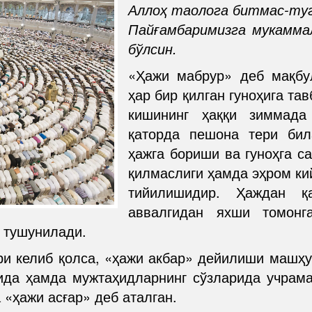
Аллоҳ таолога битмас-туг
Пайғамбаримизга мукамма
бўлсин.
«Ҳажи мабрур» деб мақбу
ҳар бир қилган гуноҳига та
кишининг ҳаққи зиммада
қаторда пешона тери бил
ҳажга бориши ва гуноҳга с
қилмаслиги ҳамда эҳром ки
тийилишидир. Ҳаждан қ
аввалгидан яхши томонг
 тушунилади.
ри келиб қолса, «ҳажи акбар» дейилиши машҳур
ида ҳамда мужтаҳидларнинг сўзларида учрам
 «ҳажи асғар» деб аталган.