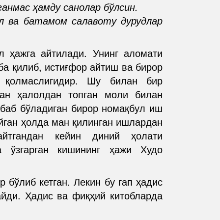
анмас ҳамду санолар бўлсин.
л ва батамом салавоту дурудлар
л ҳажга айтилади. Унинг аломати
вба қилиб, истиғфор айтиш ва бирор
 қолмаслигидир. Шу билан бир
ан ҳалолдан топган моли билан
абаб бўладиган бирор номақбул иш
йган ҳолда ман қилинган ишлардан
айтгандан кейин диний ҳолати
а ўзгарган кишининг ҳажи Худо
 бўлиб кетган. Лекин бу гап ҳадис
айди. Ҳадис ва фиқҳий китобларда