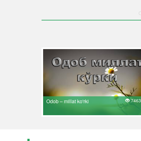
O
7463
Odob – millat ko'rki