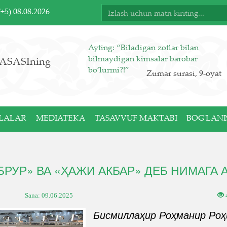
T+5)
08.08.2026
Ayting: “Biladigan zotlar bilan
bilmaydigan kimsalar barobar
ASASIning
bo‘lurmi?!”
Zumar surasi, 9-oyat
LALAR
MEDIATEKA
TASAVVUF MAKTABI
BOG'LANI
РУР» ВА «ҲАЖИ АКБАР» ДЕБ НИМАГА
Sana:
09.06.2025
Бисмиллаҳир Роҳманир Роҳ