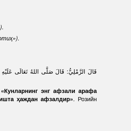
).
тиҳ»).
قَالَ الرَّمْلِيُّ: قَالَ صَلَّى اللهُ تَعَالَى عَلَيْهِ وَ
:
«Кунларнинг энг афзали арафа
мишта ҳаждан афзалдир»
. Розийн
. .