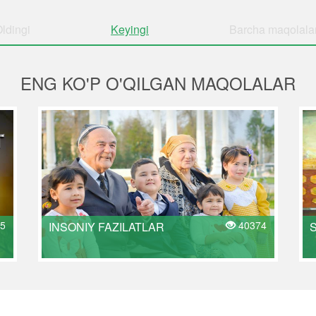
ldingi
Keyingi
Barcha
maqolala
ENG KO'P O'QILGAN MAQOLALAR
5
40374
INSONIY FAZILATLAR