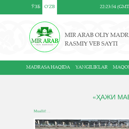
ЎЗБ
O'ZB
22:23:54 (GM
MIR ARAB OLIY MADR
RASMIY VEB SAYTI
MADRASA HAQIDA
YANGILIKLAR
MAQO
«ҲАЖИ МАБ
Muallif: . .