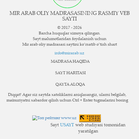
MIR ARAB OLIY MADRASASINING RASMIY VEB
SAYTI
© 2017 - 2026
Barcha huquqlar ximoya qilingan.
Sayt ma`lumotlaridan foydalanish uchun
Mir arab oliy madrasasi saytini ko‘rsatib o‘tish shart
info@mirarab.uz
MADRASA HAQIDA
SAYT HARITASI
QAYTA ALOQA
Diqqat! Agar siz saytda xatoliklarni aniqlasangiz, ularni belgilab,
ma`muriyatni xabardor qilish uchun Ctrl + Enter tugmalarini bosing
Sayt
USAYT
web studiyasi tomonidan
yaratilgan