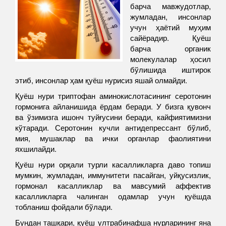
барча мавжудотлар,
жумладан, инсонлар
учун ҳаётий муҳим
сайёрадир. Қуёш
барча органик
молекулалар ҳосил
бўлишида иштирок
этиб, инсонлар ҳам қуёш нурисиз яшай олмайди.
Қуёш нури триптофан аминокислотасининг серотонин
гормонига айланишида ёрдам беради. У бизга қувонч
ва ўзимизга ишонч туйғусини беради, кайфиятимизни
кўтаради. Серотонин кучли антидепрессант бўлиб,
мия, мушаклар ва ички органлар фаолиятини
яхшилайди.
Қуёш нури орқали турли касалликларга даво топиш
мумкин, жумладан, иммунитети пасайган, уйқусизлик,
гормонал касалликлар ва мавсумий аффектив
касалликларга чалинган одамлар учун қуёшда
тобланиш фойдали бўлади.
Бундан ташқари, қуёш ултрабинафша нурларининг яна