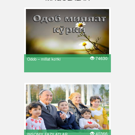
74630
Odob – millat ko'rki
40366
INSONIY FAZILATLAR