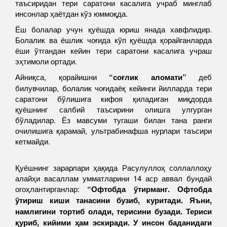
таъсиридан тери саратони касалига учраб минглаб
инсонлар ҳаётдан кўз юммоқда.
Ёш болалар учун қуёшда юриш янада хавфлидир.
Болалик ва ёшлик чоғида кўп қуёшда қорайганларда
ёши ўтгандан кейин тери саратони касалига учраш
эҳтимоли ортади.
Айниқса, қорайишни
“соғлик аломати”
деб
билувчилар, болалик чоғидаёқ кейинги йилларда тери
саратони бўлишига кифоя қиладиган миқдорда
қуёшнинг салбий таъсирини олишга улгурган
бўладилар. Ёз мавсуми тугаши билан тана ранги
очилишига қарамай, ультрабинафша нурлари таъсири
кетмайди.
Қуёшнинг зарарлари ҳақида Расулуллоҳ соллаллоҳу
алайҳи васаллам умматларини 14 аср аввал бундай
огоҳлантирганлар:
“Офтобда ўтирманг. Офтобда
ўтириш киши танасини бузиб, куритади. Яъни,
намлигини тортиб олади, терисини бузади. Териси
қуриб, кийими
ҳам
эскиради. У инсон баданидаги