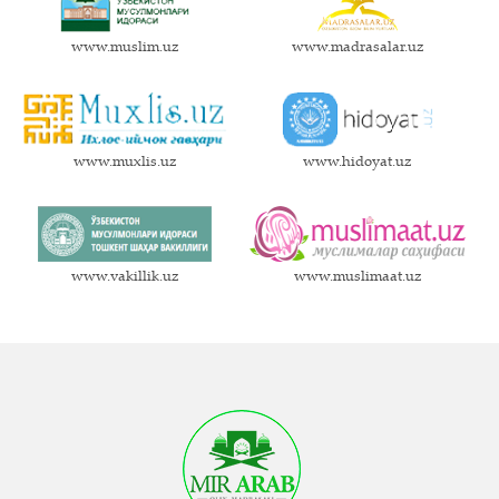
www.muslim.uz
www.madrasalar.uz
www.muxlis.uz
www.hidoyat.uz
www.vakillik.uz
www.muslimaat.uz