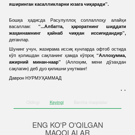
яширинган касалликларни юзага чиқаради”.
Бошқа ҳадисда Расулуллоҳ соллаллоҳу алайҳи
васаллам:
“...Албатта, ҳароратнинг шиддати
жаҳаннамнинг қайнаб чиққан иссиғидандир”,
деганлар.
Шунинг учун, жазирама иссиқ кунларда офтоб остида
кўп қолишдан сақланинг ҳамда кўпроқ
“Аллоҳумма,
ажирний минан-наар”
(Аллоҳим, мени дўзахдан
сақлагин) деб дуо қилишни унутманг!
Даврон НУРМУҲАММАД
. .
Oldingi
Keyingi
Barcha
maqolalar
ENG KO'P O'QILGAN
MAQOLALAR