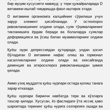
бир муҳим хусусияти мавжуд: у тери ҳужайраларида D
витамини ишлаб чиқаришда фаол иштирок этади.
D витамини организмга калцийнинг сўрилиши учун
зарур элемент ҳисобланади. У остеопороз
ривожланишининг олдини олади, суяк тўқималарининг
тикланишига ёрдам беради ва болаларда суяклар
деформацияси ва ўсиш билан муаммоларнинг олдини
олади.
Қуёш нури депрессиядан қутқаради, ундан ҳосил
бўладиган D витамини нафас олиш ва гормонал
касалликларнинг олдини олади ва кексайганда
деменция ва атеросклероз ривожланишидан ҳимоя
қилади.
Аммо узоқ муддатга қуёш нурлари остида қолиш танага
зарар етказади.
Қуёш нурлари биринчи навбатда тери ва кўзларга
таъсир қилади. Хусусан, ёз фаслидаги ўта иссиқ ҳаво
шароитида терининг қуёш нурига сезгирлиги ошади ва