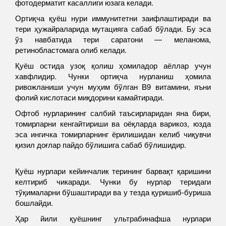
фотодерматит касаллиги юзага келади.
Ортиқча қуёш нури иммунитетни заифлаштиради ва
тери ҳужайраларида мутацияга сабаб бўлади. Бу эса
ўз навбатида тери саратони — меланома,
ретинобластомага олиб келади.
Қуёш остида узоқ қолиш ҳомиладор аёллар учун
хавфлидир. Чунки ортиқча нурланиш ҳомила
ривожланиши учун муҳим бўлган B9 витамини, яъни
фолий кислотаси миқдорини камайтиради.
Офтоб нурларининг салбий таъсирларидан яна бири,
томирларни кенгайтириши ва оёқларда варикоз, юзда
эса ингичка томирларнинг ёрилишидан келиб чиқувчи
қизил доғлар пайдо бўлишига сабаб бўлишидир.
Қуёш нурлари кейинчалик терининг барвақт қаришини
келтириб чикаради. Чунки бу нурлар теридаги
тўқималарни бўшаштиради ва у тезда қуришиб-буриша
бошлайди.
Ҳар йили қуёшнинг ультрабинафша нурлари