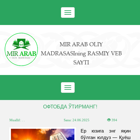
Toggle
navigation
MIR ARAB OLIY
MADRASASIning RASMIY VEB
SAYTI
Toggle
navigation
ОФТОБДА ЎТИРМАНГ!
Muallif: . .
Sana:
24.06.2025
394
Ер юзига энг яқин
бўлган юлдуз — Қуёш