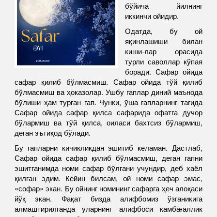
бўйича йилнинг
иккинчи ойидир.
Одатда, бу ой
яқинлашиши билан
киши-лар орасида
турли саволлар кўпая
боради. Сафар ойида
сафар қилиб бўлмасмиш. Сафар ойида тўй қилиб
бўлмасмиш ва ҳоказолар. Ушбу гаплар диний маънода
бўлиши ҳам турган гап. Чунки, ўша гапларнинг тагида
Сафар ойида сафар қилса сафарида офатга дучор
бўлармиш ва тўй қилса, оиласи бахтсиз бўлармиш,
деган эътиқод бўлади.
Бу гапларни кичикликдан эшитиб келаман. Дастлаб,
Сафар ойида сафар қилиб бўлмасмиш, деган гапни
эшитганимда номи сафар бўлгани учундир, деб хаёл
қилган эдим. Кейин билсам, ой номи сафар эмас,
«софар» экан. Бу ойнинг номининг сафарга ҳеч алоқаси
йўқ экан. Фақат бизда алифбомиз ўзганикига
алмаштирилганда уларнинг алифбоси камбағаллик