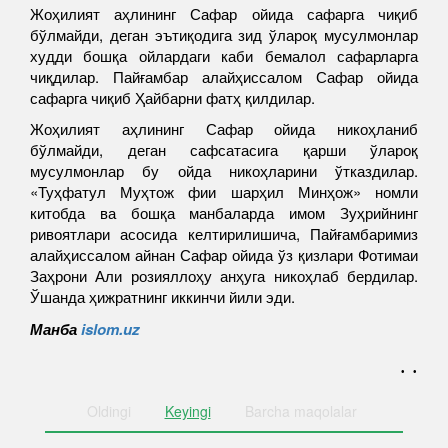
Жоҳилият аҳлининг Сафар ойида сафарга чиқиб
бўлмайди, деган эътиқодига зид ўлароқ мусулмонлар
худди бошқа ойлардаги каби бемалол сафарларга
чиқдилар. Пайғамбар алайҳиссалом Сафар ойида
сафарга чиқиб Ҳайбарни фатҳ қилдилар.
Жоҳилият аҳлининг Сафар ойида никоҳланиб
бўлмайди, деган сафсатасига қарши ўлароқ
мусулмонлар бу ойда никоҳларини ўтказдилар.
«Туҳфатул Муҳтож фии шарҳил Минҳож» номли
китобда ва бошқа манбаларда имом Зуҳрийнинг
ривоятлари асосида келтирилишича, Пайғамбаримиз
алайҳиссалом айнан Сафар ойида ўз қизлари Фотимаи
Заҳрони Али розияллоҳу анҳуга никоҳлаб бердилар.
Ўшанда ҳижратнинг иккинчи йили эди.
Манба
islom.uz
. .
Oldingi
Keyingi
Barcha
maqolalar