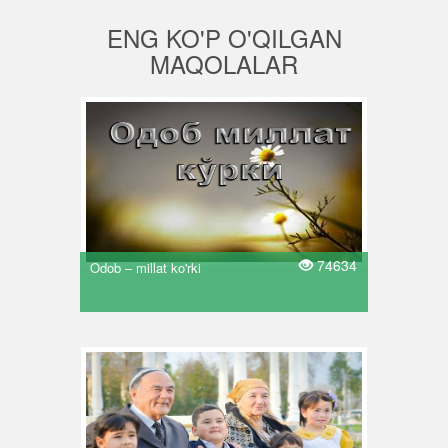
ENG KO'P O'QILGAN
MAQOLALAR
74634
Odob – millat ko'rki