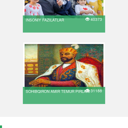
40373
INSONIY FAZILATLAR
31188
SOHIBQIRON AMIR TEMUR PIRLARI