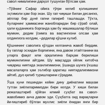
савол нималигини дарҳол тушунган бўлсам ҳам.
–Тўйнинг Сафар ойига тўғри келиб қолишининг
эҳтимоли ҳам бор экан. Шу гап чиқиши билан десангиз,
аёллар бир дунё гапни гапириб ташлашди. Тўхта,
буларнинг ҳаммасини жанобларидан бир сўраб олай,
ҳали қуданикига борганда ҳам бу машмашалар бўлиши
мумкин, дедим ўзимга ва вақтингизни олсам ҳам
олдингизга келдим, –дедилар қўшни кулиб.
Қўшнининг саволига қўлдан келганича жавоб бердим.
Бу гаплар эскидан борлигини, яна давом этаётганини ва
уларга фақат илм орқалигина барҳам берилиши
мумкинлигини айтдим. Шу мақсадда ойлик китобча
чиқариш ниятида эканлигимизни, ўшанда шунга ўхшаш
масалаларга ҳам эътибор қаратиш ниятидалигимизни
айтиб, дуо қилиб туришларини сўрадим.
Ўша куни пешиндан кейин дину диёнатини маҳкам
тутган зиёлиларимиздан бири келди. У киши билан
режалаштириб қўйган илмий суҳбат ва савол-
жавобимиз анча давом эди. Суҳбатга оид варақларни
йи-ғиштириб бўлган мухлис зиёли ёнидан янги бир