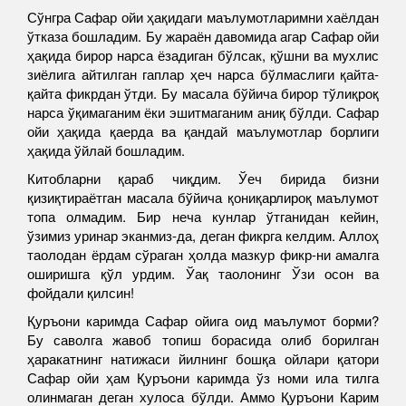
Сўнгра Сафар ойи ҳақидаги маълумотларимни хаёлдан
ўтказа бошладим. Бу жараён давомида агар Сафар ойи
ҳақида бирор нарса ёзадиган бўлсак, қўшни ва мухлис
зиёлига айтилган гаплар ҳеч нарса бўлмаслиги қайта-
қайта фикрдан ўтди. Бу масала бўйича бирор тўлиқроқ
нарса ўқимаганим ёки эшитмаганим аниқ бўлди. Сафар
ойи ҳақида қаерда ва қандай маълумотлар борлиги
ҳақида ўйлай бошладим.
Китобларни қараб чиқдим. Ўеч бирида бизни
қизиқтираётган масала бўйича қониқарлироқ маълумот
топа олмадим. Бир неча кунлар ўтганидан кейин,
ўзимиз уринар эканмиз-да, деган фикрга келдим. Аллоҳ
таолодан ёрдам сўраган ҳолда мазкур фикр-ни амалга
оширишга қўл урдим. Ўақ таолонинг Ўзи осон ва
фойдали қилсин!
Қуръони каримда Сафар ойига оид маълумот борми?
Бу саволга жавоб топиш борасида олиб борилган
ҳаракатнинг натижаси йилнинг бошқа ойлари қатори
Сафар ойи ҳам Қуръони каримда ўз номи ила тилга
олинмаган деган хулоса бўлди. Аммо Қуръони Карим