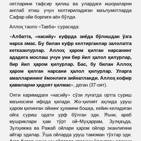
оятларини тафсир қилиш ва улардаги ишораларни
англаб етиш учун келтириладиган маълумотларда
Сафар ойи борлиги аён бўлди.
Аллоҳ таоло «Тавба» сурасида:
«
Албатта, «насийу» куфрда зиёда бўлишдан ўзга
нарса эмас. Бу билан куфр келтирганлар залолатга
кетказилурлар. Аллоҳ ҳаром қилган нарсанинг
ададига мослаш учун уни бир йил ҳалол қилурлар,
бир йил ҳаром қилурлар. Бас, бу билан Аллоҳ
ҳаром қилган нарсани ҳалол қилурлар. Уларга
амалларининг ёмонлиги зийнатланди. Аллоҳ кофир
қавмларни ҳидоят қилмас
», деган (37-оят).
Ояти каримадаги «насийу» сўзи луғатда ортга суриш
маъносини ифода қилади. Жо-ҳилият аҳлида уруш
ҳаром қилинган ойнинг ҳукмини бошқа, кейин келадиган
ойга суриш одати урф бўлган эди. Яъни, араб
мушриклари ҳам тўрт ой–Муҳаррам, Зулқаъда,
Зулҳижжа ва Ражаб ойлари ҳаром ойлар эканлигини
айтар эдилар. Ўша ойларда уруш тамоман тўхтар эди.
Агар бирор киши шу ойларда отасини ўлдирган одамни