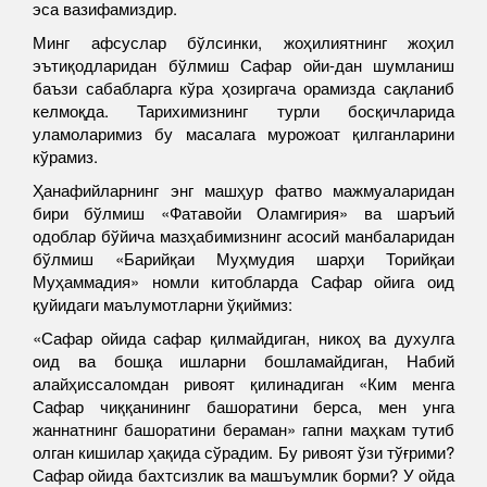
эса вазифамиздир.
Минг афсуслар бўлсинки, жоҳилиятнинг жоҳил
эътиқодларидан бўлмиш Сафар ойи-дан шумланиш
баъзи сабабларга кўра ҳозиргача орамизда сақланиб
келмоқда. Тарихимизнинг турли босқичларида
уламоларимиз бу масалага мурожоат қилганларини
кўрамиз.
Ҳанафийларнинг энг машҳур фатво мажмуаларидан
бири бўлмиш «Фатавойи Оламгирия» ва шаръий
одоблар бўйича мазҳабимизнинг асосий манбаларидан
бўлмиш «Барийқаи Муҳмудия шарҳи Торийқаи
Муҳаммадия» номли китобларда Сафар ойига оид
қуйидаги маълумотларни ўқиймиз:
«Сафар ойида сафар қилмайдиган, никоҳ ва духулга
оид ва бошқа ишларни бошламайдиган, Набий
алайҳиссаломдан ривоят қилинадиган «Ким менга
Сафар чиққанининг башоратини берса, мен унга
жаннатнинг башоратини бераман» гапни маҳкам тутиб
олган кишилар ҳақида сўрадим. Бу ривоят ўзи тўғрими?
Сафар ойида бахтсизлик ва машъумлик борми? У ойда