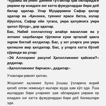
«
Қурайш ва унинг динини тутганлар ҳаж ойларидаги
умрани ер юзидаги энг катта фужурлардан бири деб
билар эдилар. Улар Муҳаррамни Сафар қилар
эдилар ва «Қачонки, туянинг яраси битса, излар
йўқолса, Сафар ойи тугаса, умра қилувчига умра
ҳалол бўлур», дер эдилар.
Бас, Набий соллаллоҳу алайҳи васаллам ва у
зотнинг саҳобалари тўртинчи куни эрталаб ҳажга
эҳром боғлаб келдилар. Бас, у зот уларга уни умра
қилишни амр қилдилар. Бас, у уларга катта бўлиб
кўринди ва улар:
«Эй Аллоҳнинг расули! Ҳалолликнинг қайсиси?»
дедилар.
«Ҳалолликнинг барчаси», дедилар
».
Учовлари ривоят қилган.
Жоҳилият аҳлининг бунга ўхшаш ўзларича жорий
қилиб олган номаъқул ишлари жуда ҳам кўп эди. Ўша
ишлардан бири уларнинг ҳаж ойларидаги умрани ер
юзидаги энг катта фужурлардан бири деб билишлари
эди.