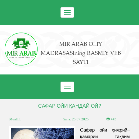
Toggle
navigation
MIR ARAB OLIY
MADRASASIning RASMIY VEB
SAYTI
Toggle
navigation
САФАР ОЙИ ҚАНДАЙ ОЙ?
Muallif: . .
Sana:
25.07.2025
443
Сафар ойи ҳижрий–
қамарий тақвим