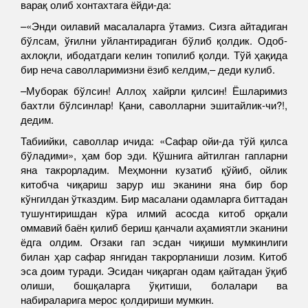
варақ олиб хонтахтага ёйди-да:
–«Энди оилавий масалаларга ўтамиз. Сизга айтадиган
бўлсам, ўғилни уйлантирадиган бўлиб қолдик. Одоб-
ахлоқли, ибодатдаги келин топилиб қолди. Тўй ҳақида
бир неча саволларимизни ёзиб келдим,– деди кулиб.
–Муборак бўлсин! Аллоҳ хайрли қилсин! Ёшларимиз
бахтли бўлсинлар! Қани, саволларни эшитайлик-чи?!,
дедим.
Табиийки, саволлар ичида: «Сафар ойи-да тўй қилса
бўладими», ҳам бор эди. Қўшнига айтилган гапларни
яна такрорладим. Меҳмонни кузатиб қўйиб, ойлик
китобча чиқариш зарур иш эканини яна бир бор
кўнгилдан ўтказдим. Бир масалани одамларга биттадан
тушунтиришдан кўра илмий асосда китоб орқали
оммавий баён қилиб бериш қанчали аҳамиятли эканини
ёдга олдим. Оғзаки гап эсдан чиқиши мумкинлиги
билан ҳар сафар янгидан такрорланиши лозим. Китоб
эса доим туради. Эсидан чиқарган одам қайтадан ўқиб
олиши, бошқаларга ўқитиши, болалари ва
набираларига мерос қолдириши мумкин.