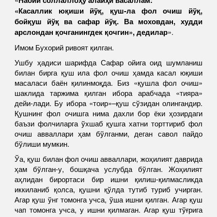
Набий соллаллоҳу алайҳи васаллам:
«Касаллик юқиши йўқ, қуш-ла фол очиш йўқ,
бойқуш йўқ ва сафар йўқ. Ва моховдан, худди
арслондан қочганингдек қочгин», дедилар
».
Имом Бухорий ривоят қилган.
Ушбу ҳадиси шарифда Сафар ойига оид шумланиш
билан бирга қуш ила фол очиш ҳамда касал юқиши
масаласи баён қилинмоқда. Биз «қушла фол очиш»
шаклида таржима қилган ибора арабчада «тияра»
дейи-лади. Бу ибора «тоир»–қуш сўзидан олингандир.
Қушнинг фол очишга нима дахли бор ёки ҳозирдаги
баъзи фолчиларга ўхшаб қушга хатни торттириб фол
очиш авваллари ҳам бўлганми, деган савол пайдо
бўлиши мумкин.
Ўа, қуш билан фол очиш авваллари, жоҳилият даврида
ҳам бўлган-у, бошқача услубда бўлган. Жоҳилият
аҳлидан бирортаси бир ишни қилиш-қилмасликда
иккиланиб қолса, қушни қўлда тутиб туриб учирган.
Агар қуш ўнг томонга учса, ўша ишни қилган. Агар қуш
чап томонга учса, у ишни қилмаган. Агар қуш тўғрига