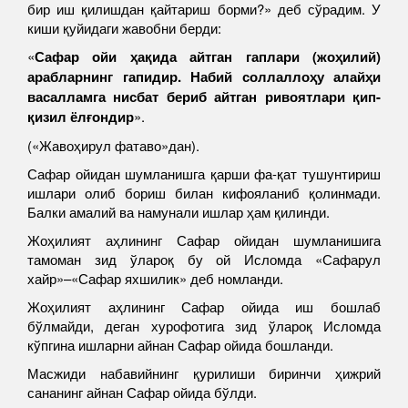
бир иш қилишдан қайтариш борми?» деб сўрадим. У
киши қуйидаги жавобни берди:
«
Сафар ойи ҳақида айтган гаплари (жоҳилий)
арабларнинг гапидир. Набий соллаллоҳу алайҳи
васалламга нисбат бериб айтган ривоятлари қип-
қизил ёлғондир
».
(«Жавоҳирул фатаво»дан).
Сафар ойидан шумланишга қарши фа-қат тушунтириш
ишлари олиб бориш билан кифояланиб қолинмади.
Балки амалий ва намунали ишлар ҳам қилинди.
Жоҳилият аҳлининг Сафар ойидан шумланишига
тамоман зид ўлароқ бу ой Исломда «Сафарул
хайр»–«Сафар яхшилик» деб номланди.
Жоҳилият аҳлининг Сафар ойида иш бошлаб
бўлмайди, деган хурофотига зид ўлароқ Исломда
кўпгина ишларни айнан Сафар ойида бошланди.
Масжиди набавийнинг қурилиши биринчи ҳижрий
сананинг айнан Сафар ойида бўлди.