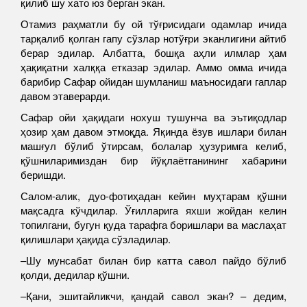
қилиб шу хато юз берган экан.
Отамиз раҳматли бу ой тўғрисидаги одамлар ичида
тарқалиб қолган гапу сўзлар нотўғри эканлигини айтиб
берар эдилар. Албатта, бошқа аҳли илмлар ҳам
ҳақиқатни халққа етказар эдилар. Аммо омма ичида
барибир Сафар ойидан шумланиш маъносидаги гаплар
давом этаверарди.
Сафар ойи ҳақидаги нохуш тушунча ва эътиқодлар
ҳозир ҳам давом этмоқда. Яқинда ёзув ишлари билан
машғул бўлиб ўтирсам, болалар ҳузуримга келиб,
қўшниларимиздан бир йўқлаётганининг хабарини
беришди.
Салом-алик, дуо-фотиҳадан кейин муҳтарам қўшни
мақсадга кўчдилар. Ўғилларига яхши жойдан келин
топилгани, бугун қуда тарафга боришлари ва маслаҳат
қилишлари ҳақида сўзладилар.
–Шу мунсабат билан бир катта савол пайдо бўлиб
қолди, дедилар қўшни.
–Қани, эшитайликчи, қандай савол экан? – дедим,