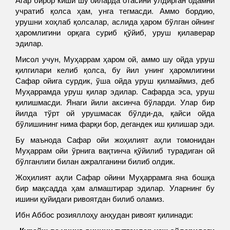
учратиб қолса ҳам, унга тегмасди. Аммо бордию,
урушни хоҳлаб қолсалар, аслида ҳаром бўлган ойнинг
ҳаромлигини орқага суриб қўйиб, уруш қилаверар
эдилар.
Мисол учун, Муҳаррам ҳаром ой, аммо шу ойда уруш
қилгилари келиб қолса, бу йил унинг ҳаромлигини
Сафар ойига сурдик, ўша ойда уруш қилмаймиз, деб
Муҳаррамда уруш қилар эдилар. Сафарда эса, уруш
қилишмасди. Янаги йили аксинча бўларди. Улар бир
йилда тўрт ой урушмасак бўлди-да, қайси ойда
бўлишининг нима фарқи бор, дегандек иш қилишар эди.
Бу маънода Сафар ойи жоҳилият аҳли томонидан
Муҳаррам ойи ўрнига вақтинча қўйилиб турадиган ой
бўлганлиги билан ажралганини билиб олдик.
Жоҳилият аҳли Сафар ойини Муҳаррамга яна бошқа
бир мақсадда ҳам алмаштирар эдилар. Уларнинг бу
ишини қуйидаги ривоятдан билиб оламиз.
Ибн Аббос розияллоҳу анҳудан ривоят қилинади: