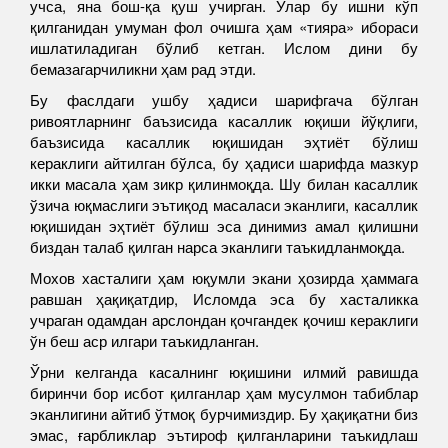
учса, яна бош-қа қуш учирган. Улар бу ишни кўп
қилганидан умуман фол очишга ҳам «тияра» ибораси
ишлатиладиган бўлиб кетган. Ислом дини бу
бемазагарчиликни ҳам рад этди.
Бу фаслдаги ушбу ҳадиси шарифгача бўлган
ривоятларнинг баъзисида касаллик юқиши йўқлиги,
баъзисида касаллик юқишидан эҳтиёт бўлиш
кераклиги айтилган бўлса, бу ҳадиси шарифда мазкур
икки масала ҳам зикр қилинмоқда. Шу билан касаллик
ўзича юқмаслиги эътиқод масаласи эканлиги, касаллик
юқишидан эҳтиёт бўлиш эса динимиз амал қилишни
биздан талаб қилган нарса эканлиги таъкидланмоқда.
Мохов хасталиги ҳам юқумли экани ҳозирда ҳаммага
равшан ҳақиқатдир, Исломда эса бу хасталикка
учраган одамдан арслондан қочгандек қочиш кераклиги
ўн беш аср илгари таъкидланган.
Ўрни келганда касалнинг юқишини илмий равишда
биринчи бор исбот қилганлар ҳам мусулмон табиблар
эканлигини айтиб ўтмоқ бурчимиздир. Бу ҳақиқатни биз
эмас, ғарбликлар эътироф қилганларини таъкидлаш