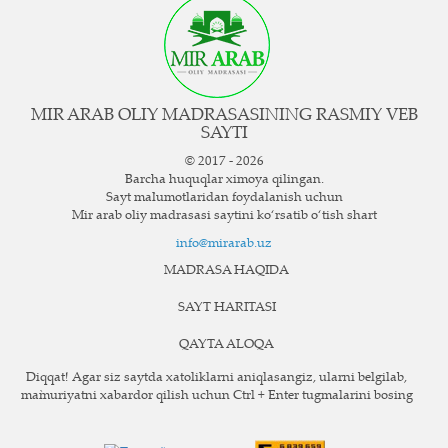
MIR ARAB OLIY MADRASASINING RASMIY VEB
SAYTI
© 2017 - 2026
Barcha huquqlar ximoya qilingan.
Sayt ma`lumotlaridan foydalanish uchun
Mir arab oliy madrasasi saytini ko‘rsatib o‘tish shart
info@mirarab.uz
MADRASA HAQIDA
SAYT HARITASI
QAYTA ALOQA
Diqqat! Agar siz saytda xatoliklarni aniqlasangiz, ularni belgilab,
ma`muriyatni xabardor qilish uchun Ctrl + Enter tugmalarini bosing