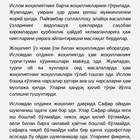
Ислом жоҳилиятнинг барча жоҳилликларини тўғрилади.
Жумладан, умрани ҳар доим қилиш мумкинлигини
жорий қилди. Пайғамбар соллаллоҳу алайҳи васаллам
ўзларининг видолашув ҳажларида саҳобаи
киромлардан қурбонлик ҳайдаб келмаганларига ҳаж
ниятларини умрага айлантиришни маслаҳат бердилар.
Жоҳилият ўз номи ўзи билан жоҳилликдан иборатдир.
Исломдан олдинги жоҳилиятда ҳам жоҳилликнинг
турли-туман кўринишлари мавжуд эди. Жумладан,
турли ой ва кунларга оид масалаларда ҳам
жоҳилиятнинг жоҳилликлари тўлиб-тошган эди. Ислом
бошқа кўпгина нарсалар қатори ана шу нарсаларни ҳам
муолажа қилди. Уларни қандоқ қилиб тўғри йўлга
солишни тушунтирди.
Исломдан олдинги жоҳилият даврида Сафар ойидан
шумланиш одати ҳам бор эди. Улар Сафар ойида янги
иш бошлаб бўлмайди, никоҳ ақди қилиб бўлмайди,
аёли билан бирга оилавий ҳаётни бошлаб бўлмайди,
сафарга чиқиб бўлмайди каби бир қанча хурофотлар
асосида бу ойдан шумланишар эди. Уларнинг фикрича,