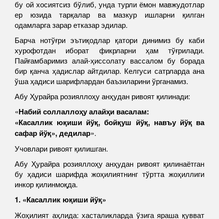
бу ой хосиятсиз бўлиб, унда турли ёмон мавжудотлар
ер юзида тарқалар ва мазкур ишларни қилган
одамларга зарар етказар эдилар.
Барча нотўғри эътиқодлар қатори динимиз бу каби
хурофотдан иборат фикрларни ҳам тўғрилади.
Пайғамбаримиз алай-ҳиссолату вассалом бу борада
бир қанча ҳадислар айтдилар. Келгуси сатрларда ана
ўша ҳадиси шарифлардан баъзиларини ўрганамиз.
Абу Ҳурайра розияллоҳу анҳудан ривоят қилинади:
«
Набий соллаллоҳу алайҳи васалам:
«Касаллик юқиши йўқ, бойқуш йўқ, навъу йўқ ва
сафар йўқ», дедилар
».
Учовлари ривоят қилишган.
Абу Ҳурайра розияллоҳу анҳудан ривоят қилинаётган
бу ҳадиси шарифда жоҳилиятнинг тўртта жоҳиллиги
инкор қилинмоқда.
1. «Касаллик юқиши йўқ»
Жоҳилият аҳлида: хасталикларда ўзига яраша қувват