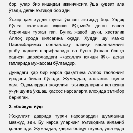
бор, улар бир кишидан иккинчисига ўша қувват ила
ўтади, деган эътиқод бор эди.
Ўозир ҳам худди шунга ўхшаш эътиқод бор. Ундоқ
бўлса «хасталик юқиши йўқ-ми?» деган савол
берилиши турган гап. Бунга жавоб шуки, хасталик
Аллоҳ ирода қилсагина юқади. Худди шу маъно
Пайғамбаримиз соллаллоҳу алайҳи васалламнинг
ушбу ҳадиси шарифларида ва бунга ўхшаш бошқа
ҳадиси шарифлардаги «касаллик юқиши йўқ» деган
гапларида мужассам бўлгандир.
Дунёдаги ҳар бир нарса фақатгина Аллоҳ таолонинг
иродаси билан бўлади. Жумладан, хасталик юқиши
ҳам. Одамлардан жоҳилият эътиқодларини кетказиш
учун шунга ўхшаш ҳассос нарсаларга алоҳида эътибор
берилган.
2. «бойқуш йўқ»
Жоҳилият даврида турли нарсалардан шумланиш
мавжуд эди. Бу нарса уларнинг эътиқодига айланиб
қолган эди. Жумладан, қаерга бойқуш қўнса, ўша ерда