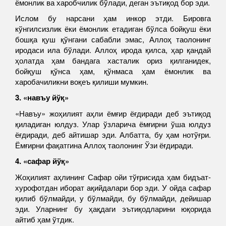
ёмонлик ва харобчилик бўлади, деган эътиқод бор эди.
Ислом бу нарсани ҳам инкор этди. Бировга
кўнгилсизлик ёки ёмонлик етадиган бўлса бойқуш ёки
бошқа қуш қўнгани сабабли эмас, Аллоҳ таолонинг
иродаси ила бўлади. Аллоҳ ирода қилса, ҳар қандай
ҳолатда ҳам бандага хасталик ориз қилганидек,
бойқуш қўнса ҳам, қўнмаса ҳам ёмонлик ва
харобачиликни воқеъ қилиши мумкин.
3. «навъу йўқ»
«Навъу» жоҳилият аҳли ёмғир ёғдиради деб эътиқод
қиладиган юлдуз. Улар ўзларича ёмғирни ўша юлдуз
ёғдиради, деб айтишар эди. Албатта, бу ҳам нотўғри.
Ёмғирни фақатгина Аллоҳ таолонинг Ўзи ёғдиради.
4. «сафар йўқ»
Жоҳилият аҳлининг Сафар ойи тўғрисида ҳам бидъат-
хурофотдан иборат ақийдалари бор эди. У ойда сафар
қилиб бўлмайди, у бўлмайди, бу бўлмайди, дейишар
эди. Уларнинг бу ҳақдаги эътиқодларини юқорида
айтиб ҳам ўтдик.