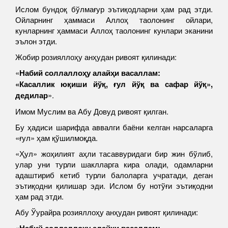
Ислом бундоқ бўлмағур эътиқодларни ҳам рад этди.
Ойларнинг ҳаммаси Аллоҳ таолонинг ойлари,
кунларнинг ҳаммаси Аллоҳ таолонинг кунлари эканини
эълон этди.
Жобир розияллоҳу анҳудан ривоят қилинади:
«
Набий соллаллоҳу алайҳи васаллам:
«Касаллик юқиши йўқ, ғул йўқ ва сафар йўқ»,
дедилар
».
Имом Муслим ва Абу Довуд ривоят қилган.
Бу ҳадиси шарифда аввалги баёни келган нарсаларга
«ғул» ҳам қўшилмоқда.
«Ҳул» жоҳилият аҳли тасаввуридаги бир жин бўлиб,
улар уни турли шаклларга кира олади, одамларни
адаштириб кетиб турли балоларга учратади, деган
эътиқодни қилишар эди. Ислом бу нотўғи эътиқодни
ҳам рад этди.
Абу Ўурайра розияллоҳу анҳудан ривоят қилинади:
«