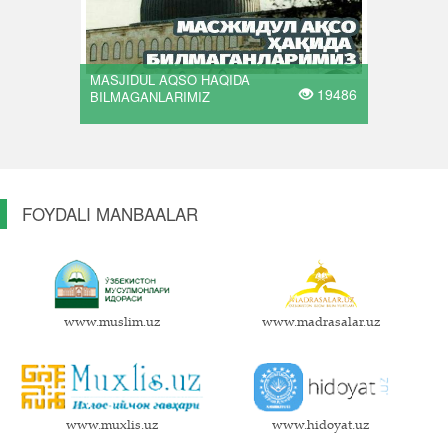
MASJIDUL AQSO HAQIDA
19486
BILMAGANLARIMIZ
FOYDALI MANBAALAR
www.muslim.uz
www.madrasalar.uz
www.muxlis.uz
www.hidoyat.uz