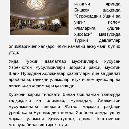
иккинчи ярмида
Бишкек шаҳрида
“Сирожиддин Ўший ва
унинг ислом
илмларига қўшган
ҳиссаси” мавзусида
Туркий давлатлар
олимларининг халқаро илмий-амалий анжумани бўлиб
ўтди.
Унда Туркий давлатлар муфтийлари, хусусан
Ўзбекистон мусулмонлари идораси раиси, муфтий
Шайх Нуриддин Холиқназар ҳазратлари, дин ва давлат
арбоблари, таниқли уламолар, етук исломшунослар ва
диний соҳа ходимлари қатнашди.
Қуръони карим тиловати билан бошланган тадбирда
тадқиқотчи ва олимлар, жумладан, Ўзбекистон
мусулмонлари идораси Фатво маркази раҳбари
ўринбосари Ғуломиддин домла Холбоев ҳамда ушбу
марказ уламоси Ҳикматуллоҳ домла Тоштемиров
маъруза билан иштирок этди.