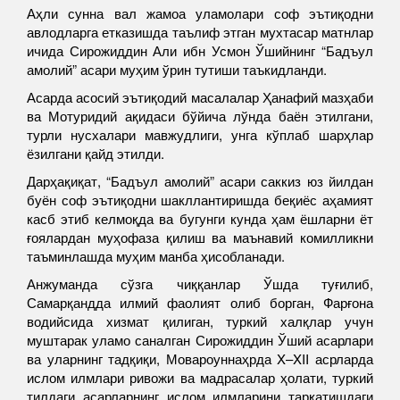
Аҳли сунна вал жамоа уламолари соф эътиқодни
авлодларга етказишда таълиф этган мухтасар матнлар
ичида Сирожиддин Али ибн Усмон Ўшийнинг “Бадъул
амолий” асари муҳим ўрин тутиши таъкидланди.
Асарда асосий эътиқодий масалалар Ҳанафий мазҳаби
ва Мотуридий ақидаси бўйича лўнда баён этилгани,
турли нусхалари мавжудлиги, унга кўплаб шарҳлар
ёзилгани қайд этилди.
Дарҳақиқат, “Бадъул амолий” асари саккиз юз йилдан
буён соф эътиқодни шакллантиришда беқиёс аҳамият
касб этиб келмоқда ва бугунги кунда ҳам ёшларни ёт
ғоялардан муҳофаза қилиш ва маънавий комилликни
таъминлашда муҳим манба ҳисобланади.
Анжуманда сўзга чиққанлар Ўшда туғилиб,
Самарқандда илмий фаолият олиб борган, Фарғона
водийсида хизмат қилиган, туркий халқлар учун
муштарак уламо саналган Сирожиддин Ўший асарлари
ва уларнинг тадқиқи, Мовароуннаҳрда X–XII асрларда
ислом илмлари ривожи ва мадрасалар ҳолати, туркий
тилдаги асарларнинг ислом илмларини тарқатишдаги