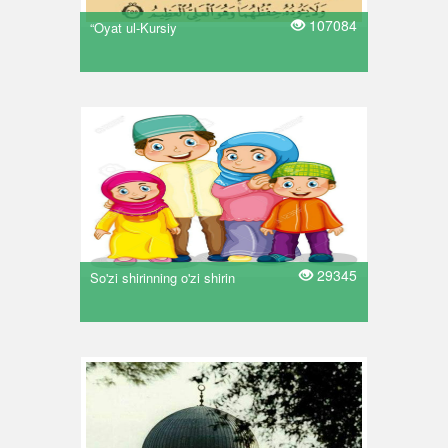
107084
“Oyat ul-Kursiy
29345
So'zi shirinning o'zi shirin