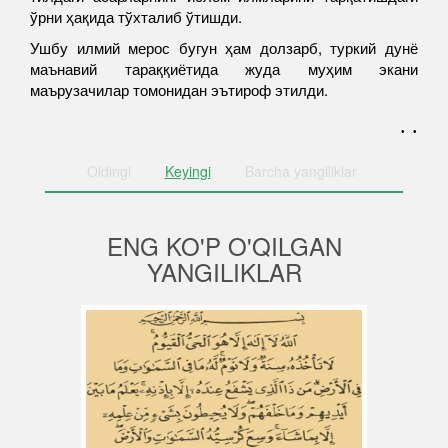
ўрни ҳақида тўхталиб ўтишди.
Ушбу илмий мерос бугун ҳам долзарб, туркий дунё
маънавий тараққиётида жуда муҳим экани
маърузачилар томонидан эътироф этилди.
. .
Oldingi
Keyingi
Barcha
yangiliklar
ENG KO'P O'QILGAN
YANGILIKLAR