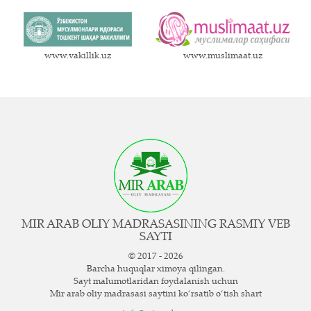
www.vakillik.uz
www.muslimaat.uz
MIR ARAB OLIY MADRASASINING RASMIY VEB
SAYTI
© 2017 - 2026
Barcha huquqlar ximoya qilingan.
Sayt ma`lumotlaridan foydalanish uchun
Mir arab oliy madrasasi saytini ko‘rsatib o‘tish shart