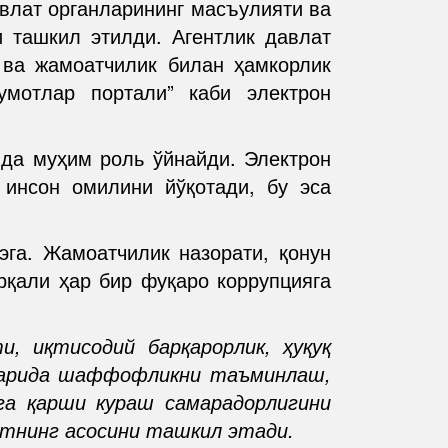
авлат органларининг масъулияти ва
и ташкил этилди. Агентлик давлат
ва жамоатчилик билан ҳамкорлик
мотлар портали” каби электрон
да муҳим роль ўйнайди. Электрон
 инсон омилини йўқотади, бу эса
га. Жамоатчилик назорати, қонун
рқали ҳар бир фуқаро коррупцияга
, иқтисодий барқарорлик, ҳуқуқ
аларида шаффофликни таъминлаш,
а қарши кураш самарадорлигини
атнинг асосини ташкил этади.