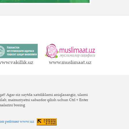
ww.vakillik.uz
www.muslimaat.uz
at! Agar siz saytda xatoliklarni aniqlasangiz, ularni
ilab, ma`muriyatni xabardor qilish uchun Ctrl + Enter
malarini bosing