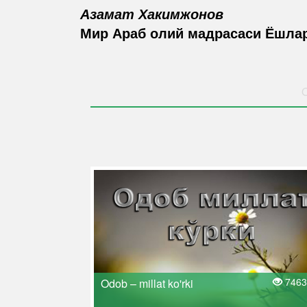
Азамат Хакимжонов
Мир Араб олий мадрасаси Ёшла
O
7463
Odob – millat ko'rki