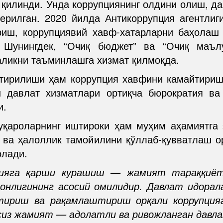
 қилинди. Унда коррупциянинг олдини олиш, д
ерилган. 2020 йилда Антикоррупция агентлиг
ш, коррупциявий хавф-хатарларни баҳолаш 
 Шунингдек, “Очиқ бюджет” ва “Очиқ маълу
ликни таъминлашга хизмат қилмоқда.
тирилиши ҳам коррупция хавфини камайтириш
н давлат хизматлари ортиқча бюрократия ва
и.
қароларнинг иштироки ҳам муҳим аҳамиятга э
ва ҳалоллик тамойилини қўллаб-қувватлаш о
олади.
цияга қарши курашиш — жамият тараққиёти
вонлигининг асосий омилидир. Давлат идор
тириш ва рақамлаштириш орқали коррупцияг
сиз жамият — адолатли ва ривожланган давл