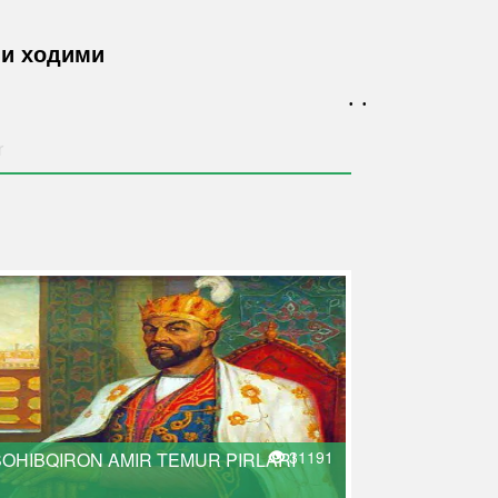
ми ходими
. .
r
31191
SOHIBQIRON AMIR TEMUR PIRLARI