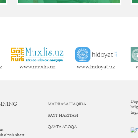
z
www.muxlis.uz
www.hidoyat.uz
w
Diqq
SINING
MADRASA HAQIDA
belg
tug
SAYT HARITASI
QAYTA ALOQA
un
ib o‘tish shart