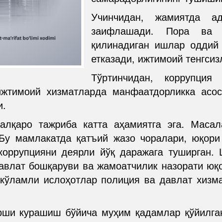
Учинчидан, жамиятда а
заифлашади. Пора ва 
қилинадиган ишлар оддий 
етказади, ижтимоий тенгсиз
Тўртинчидан, коррупция
ижтимоий хизматларда манфаатдорликка асо
и.
алқаро тажриба катта аҳамиятга эга. Масал
Бу мамлакатда қатъий жазо чоралари, юқор
коррупцияни деярли йўқ даражага туширган.
влат бошқаруви ва жамоатчилик назорати юқо
кўламли ислоҳотлар полиция ва давлат хизм
рши курашиш бўйича муҳим қадамлар қўйилга