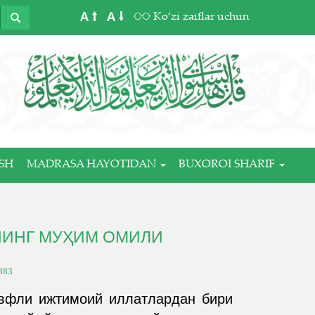
A
A
Ko‘zi zaiflar uchun
SH
MADRASA HAYOTIDAN
BUXOROI SHARIF
НИНГ МУҲИМ ОМИЛИ
383
авфли ижтимоий иллатлардан бири