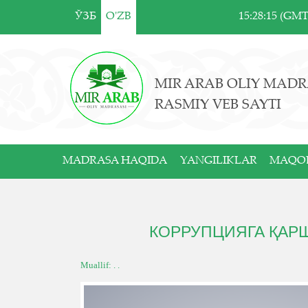
ЎЗБ
O'ZB
15:28:15 (GM
MIR ARAB OLIY MADR
RASMIY VEB SAYTI
MADRASA HAQIDA
YANGILIKLAR
MAQO
КОРРУПЦИЯГА ҚАР
Muallif: . .