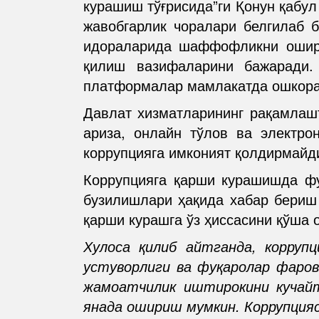
курашиш тўғрисида”ги Қонун қабул
жавобгарлик чоралари белгилаб б
идораларида шаффофликни ошири
қилиш вазифаларини бажаради.
платформалар мамлакатда ошкора
Давлат хизматларининг рақамлаш
ариза, онлайн тўлов ва электро
коррупцияга имконият қолдирмайд
Коррупцияга қарши курашишда фу
бузилишлари ҳақида хабар бериш 
қарши курашга ўз ҳиссасини қўша 
Хулоса қилиб айтганда, корруп
устуворлиги ва фуқаролар фаро
жамоатчилик иштирокини кучай
янада ошириш мумкин. Коррупция