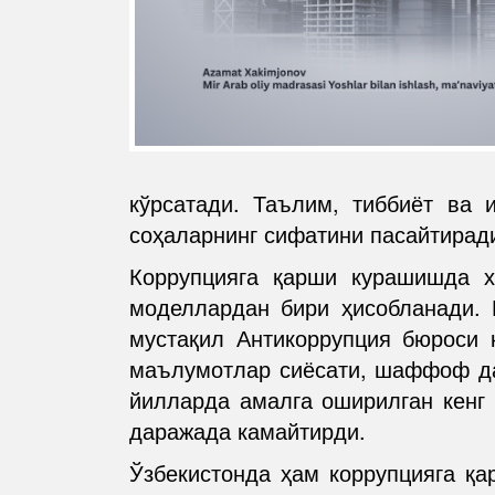
кўрсатади. Таълим, тиббиёт ва 
соҳаларнинг сифатини пасайтирад
Коррупцияга қарши курашишда х
моделлардан бири ҳисобланади. 
мустақил Антикоррупция бюроси 
маълумотлар сиёсати, шаффоф да
йилларда амалга оширилган кенг 
даражада камайтирди.
Ўзбекистонда ҳам коррупцияга қа