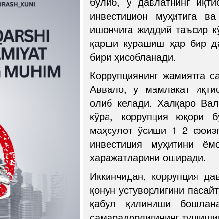
бўлиб, у давлатнинг иқти
инвестицион муҳитига ва
ишончига жиддий таъсир к
қарши курашиш ҳар бир д
бири ҳисобланади.
Коррупциянинг жамиятга с
Аввало, у мамлакат иқти
олиб келади. Халқаро Ва
кўра, коррупция юқори б
маҳсулот ўсиши 1–2 фоизг
инвестиция муҳитини ём
харажатларини оширади.
Иккинчидан, коррупция д
қонун устуворлигини пасай
қабул қилиниши бошлан
самарадорлигининг тушишиг