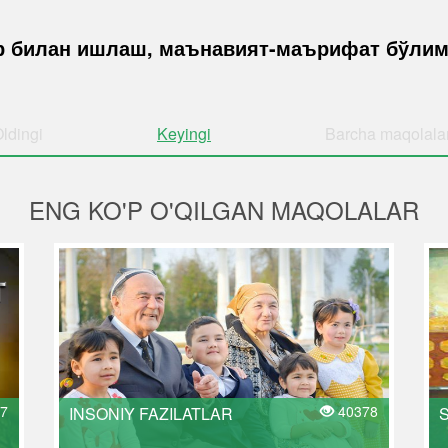
р билан ишлаш, маънавият-маърифат бўли
ldingi
Keyingi
Barcha
maqolala
ENG KO'P O'QILGAN MAQOLALAR
7
40378
INSONIY FAZILATLAR