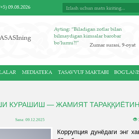
T+5)
09.08.2026
Ayting: “Biladigan zotlar bilan
bilmaydigan kimsalar barobar
ASASIning
bo‘lurmi?!”
Zumar surasi, 9-oyat
LALAR
MEDIATEKA
TASAVVUF MAKTABI
BOG'LANI
ШИ КУРАШИШ — ЖАМИЯТ ТАРАҚҚИЁТИ
Sana:
09.12.2025
Коррупция дунёдаги энг х