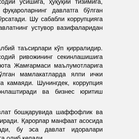
содий ўсишига, ҳуқуқий тизимига,
 фуқароларнинг давлатга бўлган
ўрсатади. Шу сабабли коррупцияга
авлатнинг устувор вазифаларидан
албий таъсирлари кўп қирралидир.
содий ривожининг секинлашишига
люта Жамғармаси маълумотларига
ўлган мамлакатларда ялпи ички
а камаяди. Шунингдек, коррупция
онлаштиради ва бизнес юритиш
авлат бошқарувида шаффофлик ва
тиради. Қарорлар манфаат асосида
ади, бу эса давлат идоралари
а олиб келади.