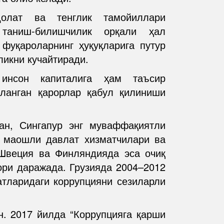
долат ва тенглик тамойиллари
таниш-билишчилик орқали ҳал
фуқароларнинг ҳуқуқларига путур
ликни кучайтиради.
 инсон капиталига ҳам таъсир
сланган қарорлар қабул қилиниши
ан, Сингапур энг муваффақиятли
и маошли давлат хизматчилари ва
 Швеция ва Финляндияда эса очиқ
ри даражада. Грузияда 2004–2012
атларидаги коррупцияни сезиларли
н. 2017 йилда “Коррупцияга қарши