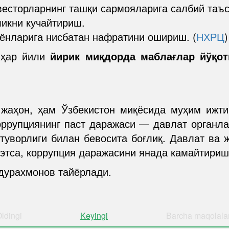
весторларнинг ташқи сармояларига салбий таъс
ликни кучайтириш.
ёнларига нисбатан нафратини ошириш. (
НХРЦ
)
 ҳар йили
йирик миқдорда маблағлар йўқо
 жаҳон, ҳам Ўзбекистон миқёсида муҳим ижт
оррупциянинг паст даражаси — давлат органлар
туворлиги билан бевосита боғлиқ. Давлат ва 
этса, коррупция даражасини янада камайтириш
дурахмонов тайёрлади.
ldingi
Keyingi
Barcha
maqolala