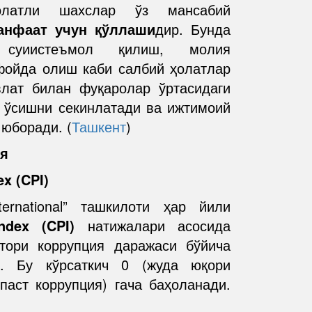
латли шахслар ўз мансабий
анфаат учун қўллаши
дир. Бунда
и суиистеъмол қилиш, молия
фойда олиш каби салбий ҳолатлар
влат билан фуқаролар ўртасидаги
й ўсишни секинлатади ва ижтимоий
 юборади. (
Ташкент
)
ия
ex (CPI)
ternational” ташкилоти ҳар йили
ndex (CPI)
натижалари асосида
ктори коррупция даражаси бўйича
и. Бу кўрсаткич 0 (жуда юқори
паст коррупция) гача баҳоланади.