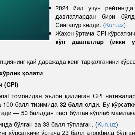
2024 йил учун рейтингд
давлатлардан бири бўл
Сингапур келди. (
Kun.uz
)
Жаҳон ўртача CPI кўрсатки
кўп давлатлар (икки у
пциянинг қай даражада кенг тарқалғанини кўрс
хўрлик ҳолати
 (CPI)
ional томонидан эълон қилинган CPI натижала
а 100 балл тизимида
32 балл
олди. Бу кўрсатк
ади — 50 баллдан паст бўлган кўплаб мамлака
нда бўлган ва 33 балл тўплаган. (
Kun.uz
)
нг кўрсаткичи ўртача 23 балл атрофида бўлган,