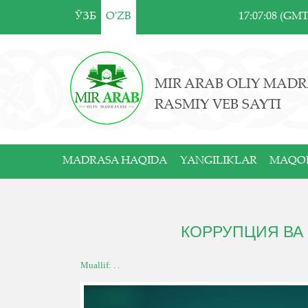
ЎЗБ
O'ZB
17:07:08 (GM
MIR ARAB OLIY MADR
RASMIY VEB SAYTI
MADRASA HAQIDA
YANGILIKLAR
MAQO
КОРРУПЦИЯ ВА 
Muallif: . .