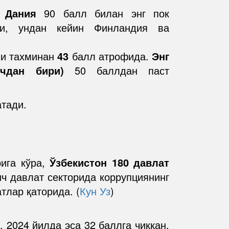
а
Дания
90 балл билан энг пок
ди, ундан кейин Финландия ва
чи тахминан
43
балл атрофида.
Энг
чдан бири)
50 баллдан паст
атади.
рига кўра,
Ўзбекистон 180 давлат
ич давлат секторида коррупциянинг
тлар қаторида. (
Кун Уз
)
 2024 йилда эса 32 баллга чиққан.