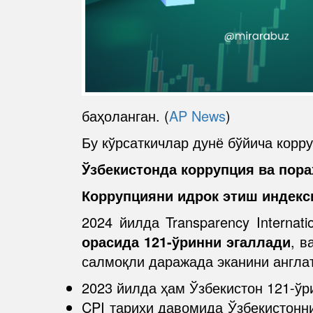
баҳоланган. (
AP News
)
Бу кўрсаткичлар дунё бўйича корру
Ўзбекистонда коррупция ва пора
Коррупцияни идрок этиш индекси
2024 йилда Transparency Internat
орасида 121-ўринни эгаллади
, в
салмоқли даражада эканини англат
2023 йилда ҳам Ўзбекистон 121-ўри
CPI тарихи давомида Ўзбекистонни