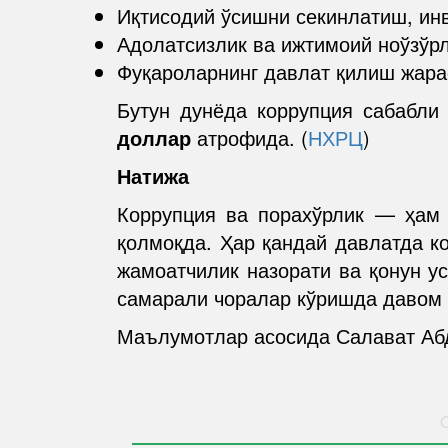
Иқтисодий ўсишни секинлатиш, ин
Адолатсизлик ва ижтимоий ноўзўр
Фуқароларнинг давлат қилиш жара
Бутун дунёда коррупция сабабли
доллар
атрофида. (
НХРЦ
)
Натижа
Коррупция ва порахўрлик — ҳам
қолмоқда. Ҳар қандай давлатда к
жамоатчилик назорати ва қонун ус
самарали чоралар кўришда давом 
Маълумотлар асосида Салават Аб
O