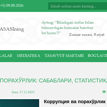
T+5)
09.08.2026
Ayting: “Biladigan zotlar bilan
bilmaydigan kimsalar barobar
ASASIning
bo‘lurmi?!”
Zumar surasi, 9-oyat
LALAR
MEDIATEKA
TASAVVUF MAKTABI
BOG'LANI
ПОРАХЎРЛИК: САБАБЛАРИ, СТАТИСТИК
Sana:
17.12.2025
Коррупция ва порахўрлик