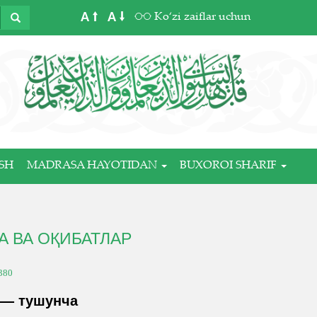
A
A
Ko‘zi zaiflar uchun
SH
MADRASA HAYOTIDAN
BUXOROI SHARIF
А ВА ОҚИБАТЛАР
380
 — тушунча