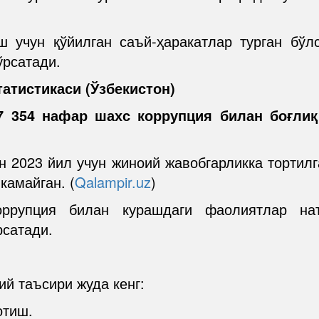
ш учун қўйилган саъй-ҳаракатлар турган бўл
ўрсатади.
атистикаси (Ўзбекистон)
7 354 нафар шахс коррупция билан боғлиқ
н 2023 йил учун жиноий жавобгарликка тортил
камайган. (
Qalampir.uz
)
оррупция билан курашдаги фаолиятлар на
рсатади.
ий таъсири жуда кенг:
отиш.