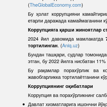
(
TheGlobalEconomy.com
)
Бу ҳолат коррупцияни камайтири
етарли даражада камаймаганини к
Коррупцияга қарши жиноятлар ст
2024 йил давомида мамлакатда
тортилинган
. (
Aniq.uz
)
Бундан ташқари, судлар томонида
этган, бу 2022 йилга нисбатан 11% 
Бу рақамлар порахўрлик ва к
жавобгарликка тортилаётганини кў
Коррупциянинг оқибатлари
Коррупция ва порахўрликнинг салб
Давлат хизматларига ишончни йўқ