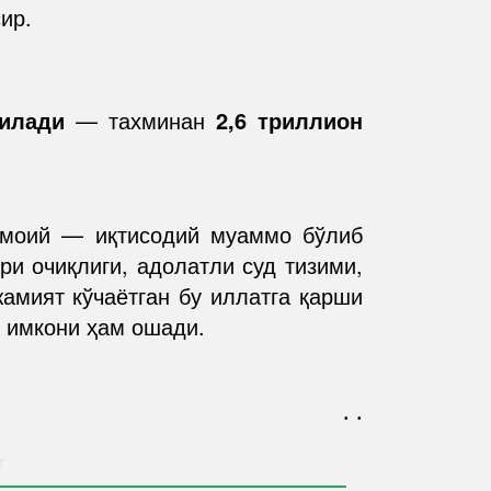
ир.
тилади
— тахминан
2,6 триллион
имоий — иқтисодий муаммо бўлиб
и очиқлиги, адолатли суд тизими,
жамият кўчаётган бу иллатга қарши
 имкони ҳам ошади.
. .
r