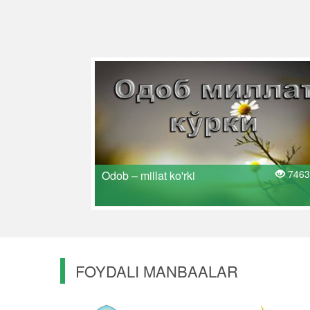
7463
Odob – millat ko'rki
FOYDALI MANBAALAR