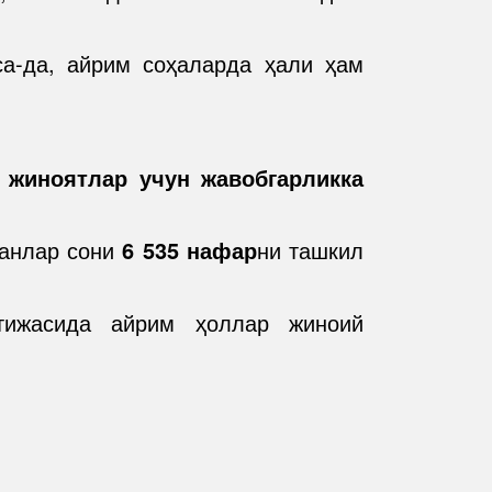
са-да, айрим соҳаларда ҳали ҳам
 жиноятлар учун жавобгарликка
ганлар сони
6 535 нафар
ни ташкил
тижасида айрим ҳоллар жиноий