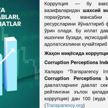
Коррупция — бу вако
вазифаларидан
шахсий м
порахўрлик, мансабн
ресурсларини йўналтириб 
ўрин олади. Бу иллат да
ишончни бузади, иқтисоди
адолатсизликни кучайтириб
Жаҳон
миқёсида
коррупц
Corruption Perceptions Ind
Халқаро “Transparency In
Corruption Perceptions I
давлатларнинг давлат се
рейтингини эълон қилад
коррупция) дан 100 (жуда 
(
Transparency.org
)