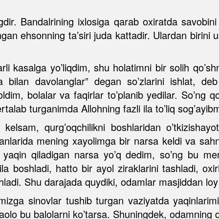
ir. Bandalrining ixlosiga qarab oxiratda savobini
ngan ehsonning ta’siri juda kattadir. Ulardan birin
i kasalga yo’liqdim, shu holatimni bir solih qo’shni
a bilan davolanglar” degan so’zlarini ishlat, d
ldim, bolalar va faqirlar to’planib yedilar. So’ng qo
rtalab turganimda Allohning fazli ila to’liq sog’ayib
elsam, qurg’oqchilikni boshlaridan o’tkizishayo
otganlarida mening xayolimga bir narsa keldi va s
h yaqin qiladigan narsa yo’q dedim, so’ng bu me
boshladi, hatto bir ayol ziraklarini tashladi, oxi
hladi. Shu darajada quydiki, odamlar masjiddan loy b
stimizga sinovlar tushib turgan vaziyatda yaqinlari
aolo bu balolarni ko’tarsa. Shuningdek, odamning qa