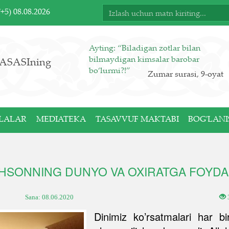
T+5)
08.08.2026
Ayting: “Biladigan zotlar bilan
bilmaydigan kimsalar barobar
ASASIning
bo‘lurmi?!”
Zumar surasi, 9-oyat
LALAR
MEDIATEKA
TASAVVUF MAKTABI
BOG'LANI
HSONNING DUNYO VA OXIRATGA FOYDA
Sana:
08.06.2020
Dinimiz ko’rsatmalari har b