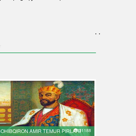
. .
r
31188
SOHIBQIRON AMIR TEMUR PIRLARI