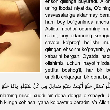
ehson qilishga buyuradi. Allo
uning ibodat niyatida, O’zining
vasvasalariga aldanmay bera o
ham boy bo’lganimda ancha n
Aslida, nochor odamning muh
so’mi, boy odamning keragid
savobi ko’prog’ bo’lishi m
qilingan ehsonni ko’paytirib, y
xabarini bergan. Oyatda inson
olishimiz uchun hayotimizda
yettita boshog’li, har bir 
undirib chiqargan bir dona bug
َهِ كَمَثَلِ حَبَّةٍ أَنْبَتَتْ سَبْعَ سَنَابِلَ فِي كُلِّ سُنْبُلَةٍ مِائَةُ حَبَّة
iganlarning misoli xuddi bir dona donga o’xshaydi. 
kimga xohlasa, yana ko’paytirib beradir. Va Alloh 