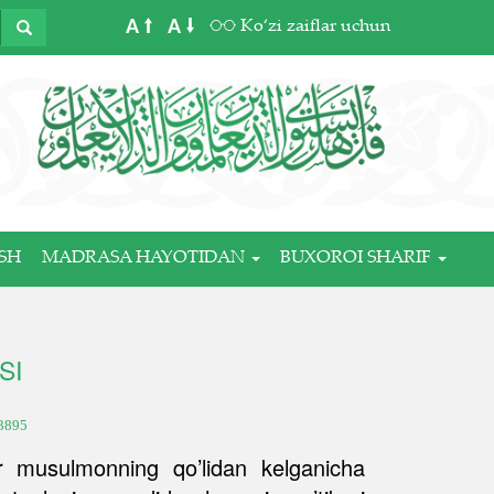
A
A
Ko‘zi zaiflar uchun
SH
MADRASA HAYOTIDAN
BUXOROI SHARIF
SI
3895
ir musulmonning qo’lidan kelganicha