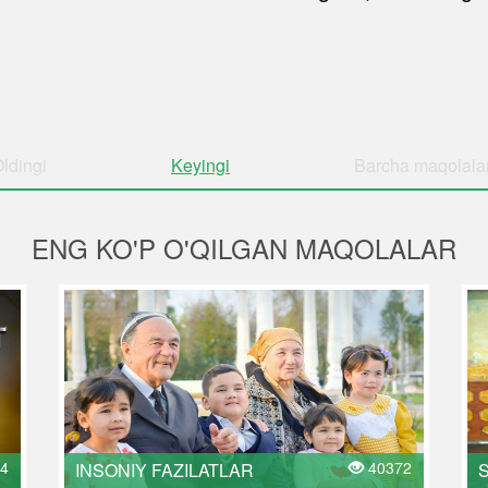
ldingi
Keyingi
Barcha
maqolala
ENG KO'P O'QILGAN MAQOLALAR
4
40372
INSONIY FAZILATLAR