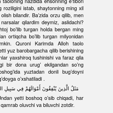
h taoloning nazdida ehsonning e’tibori
 roziligini istab, shaytonning ming xil
lish bilandir. Ba’zida orzu qilib, men
arsalar qilardim deymiz, aslidachi?
toj bo’lib turgan holda bergan ming
an ortiqcha bo’lib turgan milyonidan
umkin. Quroni Karimda Alloh taolo
etti yuz barobargacha qilib berishining
lar yaxshiroq tushinishi va faraz qila
gi bir dona urug’ ekilgandan so’ng
boshog’ida yuztadan donli bug’doyni
’doyga o’xshatiladi .
مَثَلُ الَّذِينَ يُنْفِقُونَ أَمْوَالَهُمْ فِي سَبِيلِ اللّ
Undan yetti boshoq o’sib chiqadi, har
qamrab oluvchi va biluvchi zotdir.