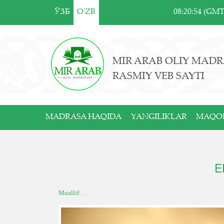
ЎЗБ
O'ZB
08:20:54 (GM
MIR ARAB OLIY MADR
RASMIY VEB SAYTI
MADRASA HAQIDA
YANGILIKLAR
MAQO
E
Muallif: . .