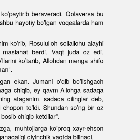
 ko’paytirib beraveradi. Qolaversa bu
i ushbu hayotiy bo’lgan voqealarda ham
m ko’rib, Rosululloh sollallohu alayhi
eb maslahat berdi. Vaqt juda oz edi.
’llarini ko’tarib, Allohdan menga shifo
man”.
tgan ekan. Jumani o’qib bo’lishgach
ahnaga chiqib, ey qavm Allohga sadaqa
ning ataganim, sadaqa qilinglar deb,
ri chopon to’ldi. Shundan so’ng bir oz
osib chiqib ketdilar”.
mizga, muhtojlarga ko’proq xayr-ehson
naqaligi qiyinchik vaqtda bilinadi.