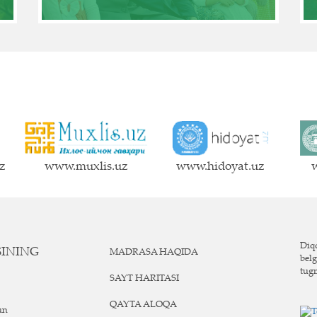
z
www.muxlis.uz
www.hidoyat.uz
w
Diqq
SINING
MADRASA HAQIDA
belg
tug
SAYT HARITASI
QAYTA ALOQA
un