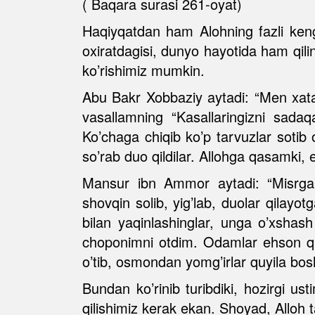
( Baqara surasi 261-oyat)
Haqiyqatdan ham Alohning fazli kengd
oxiratdagisi, dunyo hayotida ham qili
ko’rishimiz mumkin.
Abu Bakr Xobbaziy aytadi: “Men xatarl
vasallamning “Kasallaringizni sadaq
Ko’chaga chiqib ko’p tarvuzlar sotib o
so’rab duo qildilar. Allohga qasamki, e
Mansur ibn Ammor aytadi: “Misrga k
shovqin solib, yig’lab, duolar qilay
bilan yaqinlashinglar, unga o’xshas
choponimni otdim. Odamlar ehson qila 
o’tib, osmondan yomg’irlar quyila bos
Bundan ko’rinib turibdiki, hozirgi u
qilishimiz kerak ekan. Shoyad, Alloh t