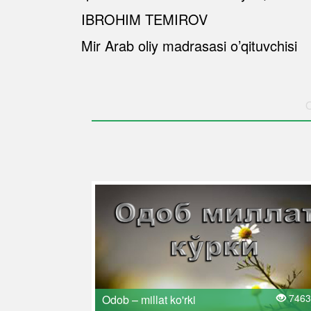
IBROHIM TEMIROV
Mir Arab oliy madrasasi o’qituvchisi
O
7463
Odob – millat ko'rki