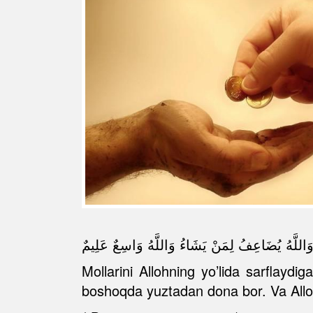
ٍ وَاللَّهُ يُضَاعِفُ لِمَنْ يَشَاءُ وَاللَّهُ وَاسِعٌ عَلِيمٌ
Mollarini Allohning yo’lida sarflayd
boshoqda yuztadan dona bor. Va Alloh 