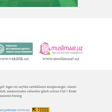
ww.vakillik.uz
www.muslimaat.uz
at! Agar siz saytda xatoliklarni aniqlasangiz, ularni
ilab, ma`muriyatni xabardor qilish uchun Ctrl + Enter
malarini bosing