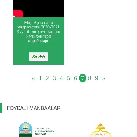
Мир Араб олий
мадрасасига 2020-2021
ўқув йили учун кириш
имтиҳонлари
жараёнлари
Ko'rish
«
1
2
3
4
5
6
7
8
9
»
FOYDALI MANBAALAR