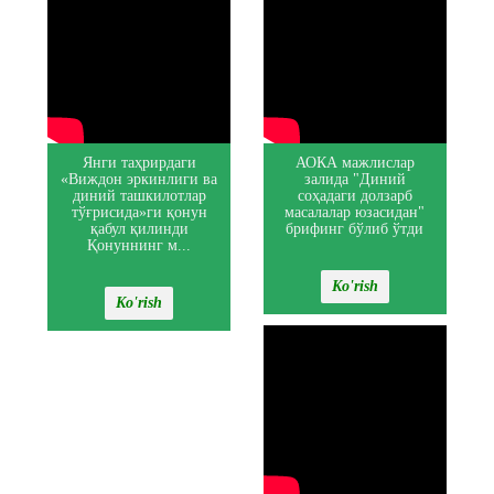
Янги таҳрирдаги
АОКА мажлислар
«Виждон эркинлиги ва
залида "Диний
диний ташкилотлар
соҳадаги долзарб
тўғрисида»ги қонун
масалалар юзасидан"
қабул қилинди
брифинг бўлиб ўтди
Қонуннинг м...
Ko'rish
Ko'rish