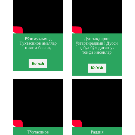
Рўзимуҳаммад
Дуо тақдирни
Тўхтасинов амаллар
ўзгартирадими? Дуоси
ниятга боғлиқ
қабул бўладиган уч
тоифа инсонлар
Ko'rish
Ko'rish
Тўхтасинов
Раддия