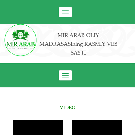
Toggle
navigation
MIR ARAB OLIY
MADRASASIning RASMIY VEB
SAYTI
Toggle
navigation
VIDEO