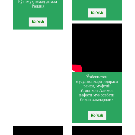
Рўзимуҳаммад домла.
Раддия
Ko'rish
Ko'rish
Ўзбекистон
мусулмонлари идораси
раиси, муфтий
Усмонхон Алимов
вафоти муносабати
билан ҳамдардлик
Ko'rish