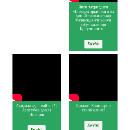
Янги таҳрирдаги
«Виждон эркинлиги ва
диний ташкилотлар
тўғрисида»ги қонун
қабул қилинди
Қонуннинг м...
Ko'rish
Ақидада адашмайлик! |
Диққат! Хоинларни
Азизхўжа домла
таниб олинг!
Иноятов
Ko'rish
Ko'rish