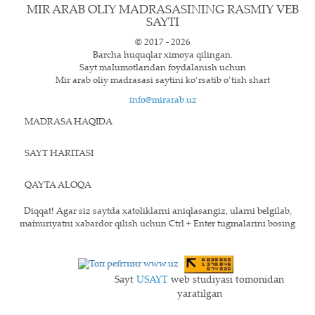
MIR ARAB OLIY MADRASASINING RASMIY VEB
SAYTI
© 2017 - 2026
Barcha huquqlar ximoya qilingan.
Sayt ma`lumotlaridan foydalanish uchun
Mir arab oliy madrasasi saytini ko‘rsatib o‘tish shart
info@mirarab.uz
MADRASA HAQIDA
SAYT HARITASI
QAYTA ALOQA
Diqqat! Agar siz saytda xatoliklarni aniqlasangiz, ularni belgilab,
ma`muriyatni xabardor qilish uchun Ctrl + Enter tugmalarini bosing
Sayt
USAYT
web studiyasi tomonidan
yaratilgan