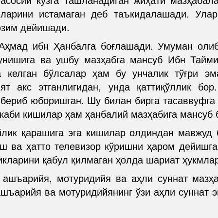
шларини истамаган деб таъкидалашади. Улар
озим дейишади.
ҳмад ибн Ҳанбалга боғлашади. Умуман олиб
рунишига ва ушбу мазҳабга мансуб Ибн Тайм
а келган бўлсалар ҳам бу унчалик тўғри эм
ият акс этганлигидан, унда қаттиқўллик бор
у бериб юборишган. Шу билан бирга тасаввуфга
каби кишилар ҳам ҳанбалий мазҳабига мансуб 
лик қарашига эга кишилар олдиндан мавжуд 
ш ва ҳатто телевизор кўришни ҳаром дейишга
икларини қабул қилмаган ҳолда шариат ҳукмлар
 ашъарийя, мотуридийя ва аҳли суннат мазҳ
ашъарийя ва мотуридийянинг ўзи аҳли суннат 