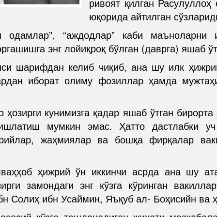
ривоят қилган Расулуллоҳ
юқорида айтилган сўзларид
ан одамлар”, “аждодлар” каби маъноларни 
эргашишга энг лойиқроқ бўлган (даврга) яшаб ў
си шарифдан келиб чиқиб, ана шу илк ҳижрий
ардан иборат олиму фозиллар ҳамда мужтаҳ
 ҳозирги кунимизга қадар яшаб ўтган бирорта
ишлатиш мумкин эмас. Ҳатто дастлабки уч
арийлар, жаҳмиялар ва бошқа фирқалар вак
ваҳҳоб ҳижрий ўн иккинчи асрда ана шу ат
ирги замондаги энг кўзга кўринган вакилл
н Солиҳ ибн Усаймин, Яъқуб ал- Боҳисийн ва 
 асосий кўзга ташланадиган жиҳати мазҳабал