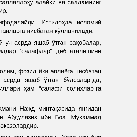
 саллаллоҳу алайҳи ва салламнинг
ир.
ифодалайди. Истилоҳда исломий
тганларга нисбатан қўлланилади.
 уч асрда яшаб ўтган саҳобалар,
идлар “салафлар” деб аталишини
 олим, фозил ёки авлиёга нисбатан
 асрда яшаб ўтган бўлсалар-да,
иллари ҳам “салафи солиҳлар”га
амани Нажд минтақасида янгидан
ари Абдулазиз ибн Боз, Муҳаммад
ҳоказолардир.
арни тан олмаслиги. Улар ҳеч бир