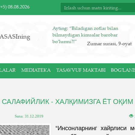
T+5)
08.08.2026
Ayting: “Biladigan zotlar bilan
bilmaydigan kimsalar barobar
ASASIning
bo‘lurmi?!”
Zumar surasi, 9-oyat
LALAR
MEDIATEKA
TASAVVUF MAKTABI
BOG'LANI
САЛАФИЙЛИК - ХАЛҚИМИЗГА ЁТ ОҚИМ
Sana:
31.12.2019
“Инсонларнинг хайрлиси м