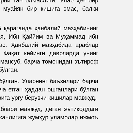
 муайян бир кишига эмас, балки
 қараганда ҳанбалий мазҳабининг
ия, Ибн Қаййим ва Муҳаммад ибн
ас. Ҳанбалий мазҳабида араблар
. Фақат кейинги даврларда унинг
 мансуб, барча томонидан эътироф
бўлган.
бўлган. Уларнинг баъзилари барча
ча етган ҳаддан ошганлари бўлган
ига урғу берувчи кишилар мавжуд.
аблари мавжуд, деган эътиқоддаги
эканлигига жумҳур уламолар ижмоъ