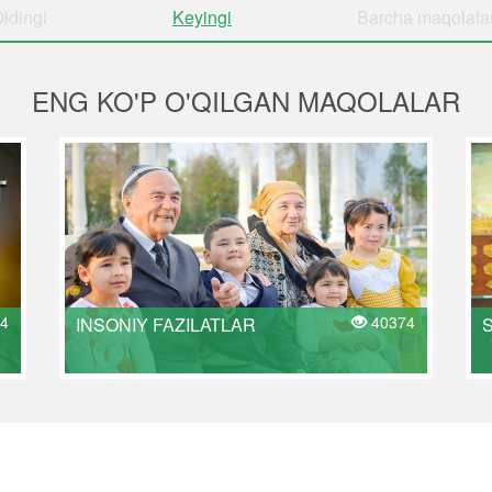
ldingi
Keyingi
Barcha
maqolala
ENG KO'P O'QILGAN MAQOLALAR
4
40374
INSONIY FAZILATLAR