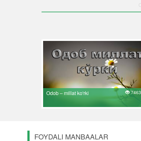
O
7463
Odob – millat ko'rki
FOYDALI MANBAALAR