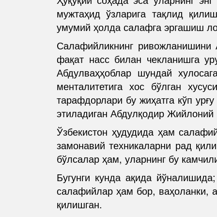
мужтаҳид ўзларига тақлид қили
умумий ҳолда салафга эргашиш л
Салафийликнинг ривожланишини А
фақат насс билан чекланишга у
Абдулваҳҳоблар шундай хулосаг
менталитетига хос бўлган хусус
тарафдорлари бу жиҳатга кўп урғ
этиладиган Абдулқодир Жийлоний 
Ўзбекистон ҳудудида ҳам салафий
замонавий техникаларни рад қили
бўлсалар ҳам, уларнинг бу камчил
Бугунги кунда ақида йўналишида;
салафийлар ҳам бор, ваҳоланки, 
қилишган.