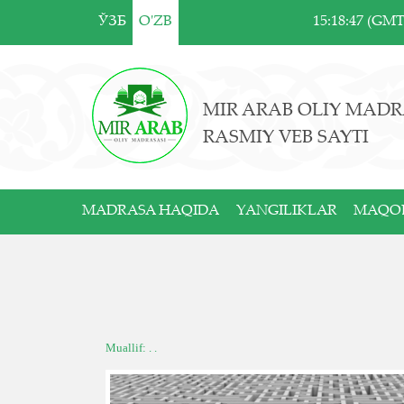
ЎЗБ
O'ZB
15:18:47 (GM
MIR ARAB OLIY MADR
RASMIY VEB SAYTI
MADRASA HAQIDA
YANGILIKLAR
MAQO
Muallif: . .