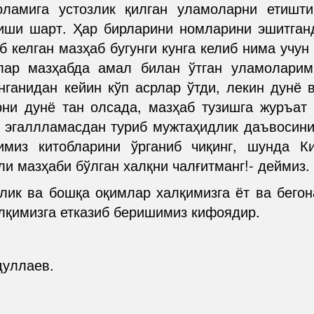
амига устозлик қилган уламоларни етишти
иши шарт. Ҳар бирларини номларини эшитганд
келган мазҳаб бугунги кунга келиб нима учун
лар мазҳабда амал билан ўтган уламоларим
ганидан кейин кўп асрлар ўтди, лекин дунё 
рни дунё тан олсада, мазҳаб тузишга журъат
қ эгаллламасдан туриб мужтаҳидлик даъвосин
миз китобларини ўрганиб чиқинг, шунда К
и мазҳаби бўлган халқни чалғитманг!- деймиз.
лик ва бошқа оқимлар халқимизга ёт ва бего
алқимизга етказиб беришимиз кифоядир.
дуллаев.