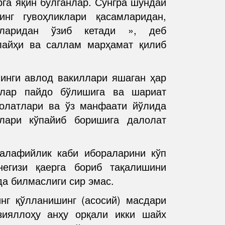
рга яқин бўлганлар. Сўнгра шундай
инг гувоҳликлари қасамларидан,
кларидан ўзиб кетади », деб
лайҳи ва саллам марҳамат қилиб
йинги авлод вакиллари яшаган ҳар
алар пайдо бўлишига ва шариат
ҳолатлари ва ўз манфаати йўлида
лари кўпайиб боришига далолат
салафийлик каби ибораларини кўп
егизи қаерга бориб тақалишини
а билмаслиги сир эмас.
нг қўлланишинг (асосий) масдари
ияллоҳу анҳу орқали икки шайх