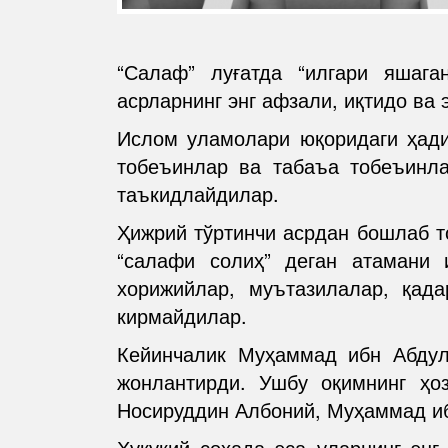
“Салаф” луғатда “илгари яшаг
асрларнинг энг афзали, иқтидо ва 
Ислом уламолари юқоридаги ҳади
тобеъинлар ва табаъа тобеъинл
таъкидлайдилар.
Ҳижрий тўртинчи асрдан бошлаб то
“салафи солиҳ” деган атамани 
хорижийлар, муътазилалар, қад
кирмайдилар.
Кейинчалик Муҳаммад ибн Абдул
жонлантирди. Ушбу оқимнинг ҳоз
Носируддин Албоний, Муҳаммад иб
Ҳуқуқий соҳада эса уларнинг энг