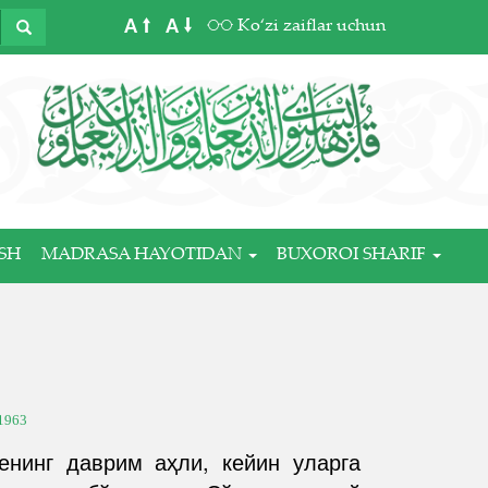
A
A
Ko‘zi zaiflar uchun
SH
MADRASA HAYOTIDAN
BUXOROI SHARIF
1963
енинг даврим аҳли, кейин уларга