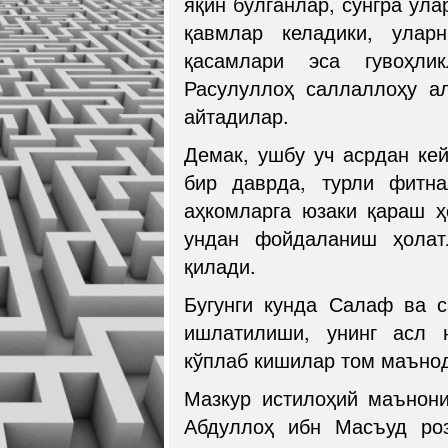
яқин бўлганлар, сўнгра ула
қавмлар келадики, уларн
қасамлари эса гувоҳли
Расулуллоҳ саллаллоҳу а
айтадилар.
Демак, ушбу уч асрдан ке
бир даврда, турли фитн
аҳкомларга юзаки қараш 
ундан фойдаланиш ҳолат
қилади.
Бугунги кунда Салаф ва 
ишлатилиши, унинг асл н
кўплаб кишилар том маънод
Мазкур истилоҳий маънони
Абдуллоҳ ибн Масъуд роз