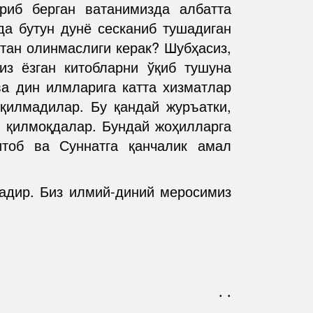
риб берган ватанимизда албатта
а бутун дунё сесканиб тушадиган
 тан олинмаслиги керак? Шубҳасиз,
из ёзган китобларни ўқиб тушуна
ва дин илмларига катта хизматлар
 қилмадилар. Бу қандай журъатки,
и қилмоқдалар. Бундай жоҳилларга
итоб ва Суннатга қанчалик амал
надир. Биз илмий-диний меросимиз
. .