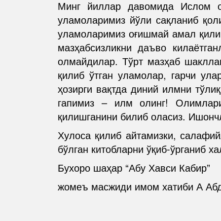
Минг йиллар давомида Ислом ол
уламоларимиз йўли сақланиб қол
уламоларимиз оғишмай амал қилиб 
мазҳабсизликни даъво килаётган
олмайдилар. Тўрт мазҳаб шакллан
қилиб ўтган уламолар, гарчи ула
ҳозирги вақтда диний илмни тўли
гапимиз – илм олинг! Олимлари
қилишганини билиб оласиз. Ишончл
Хулоса қилиб айтамизки, салафий
бўлган китобларни ўқиб-ўрганиб х
Бухоро шаҳар “Абу Хавси Кабир”
жомеъ масжиди имом хатиби А Аб