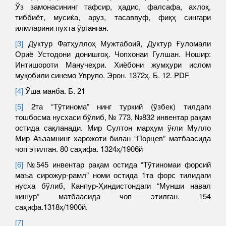
Ўз замонасининг тафсир, ҳадис, фалсафа, ахлоқ,
тиббиёт, мусиќа, аруз, тасаввуф, фиқҳ сингари
илмларини пухта ўрганган.
[3]
Дуктур Фатҳуллоҳ Мужтабоий, Дуктур Ғуломали
Ориё Устодони донишгоҳ. Чопхонаи Гулшан. Ношир:
Интишороти Манучеҳри. Хиёбони жумҳури ислом
муқобили синемо Уврупо. Эрон. 1372ҳ. Б. 12. PDF
[4]
Ўша манба. Б. 21
[5]
2та “Тўтинома” нинг туркий (ўзбек) тилдаги
тошбосма нусхаси бўлиб, № 773, №832 инвентар рақам
остида сақланади. Мир Султон марҳум ўғли Мулло
Мир Аъзамнинг харожоти билан “Порцев” матбаасида
чоп этилган. 80 саҳифа. 1324ҳ/1906й
[6]
№545 инвентар рақам остида “Тўтиномаи форсий
маъа сирожур-рамл” номи остида 1та форс тилидаги
нусха бўлиб, Канпур-Ҳиндистондаги “Мунши навал
кишур” матбаасида чоп этилган. 154
саҳифа.1318ҳ/1900й.
[7]