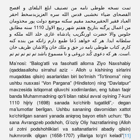
تمت نسخه طوطى نامه من تصنيف ابلغ البلغاى و افصح
الفصحاى ضياء نخشبى قدس الله سره العزيزبدسخط احقر
العباد فقير الحقيرمحمد مقيم سكنه موضع دولت پور محذومان
من اعمال پرگنه بتاريخ هفتم شهر ربيع الاول 1110 سنه مطابق
جلوس والا حضرت اورنگزيب پادشاه غازى خلد الله ملكه و
سلطانه ابدا. هر كه خواهد دُعا طمع دارم زانكه من بنده كنه
كارم. كتاب طوطى نامه در حق و ملك خان والاشان ظريف خان
است. هر كه دعوى كُند دروغى و نا مسموع باشد تم تم تم تم تم.
Maʼnosi: “Balog‘atli va fasohatli alloma Ziyo Naxshabiy
(qaddasallohu sirrahul aziz - Аlloh u kishining sirlarini
muqaddas qilsin) asarlaridan biri bo‘lmish “To‘tinoma” ning
ushbu nusxasi “Von Pargana” (Hindiston) ning “Davlatpur”
mavzesida istiqomat qiluvchi xodimlardan, eng tuban faqir
banda Muhammadning qo‘li bilan rabiul avval oyining 7-kuni
1110 hijriy (1698) sanada ko‘chirib tugatildi”,- degan
maʼlumotlar berilgan. Ushbu sananing davomidan xattot
ko‘chirilgan sanani yanada aniqroq bayon etish uchun: “Bu
sana Аvrangzeb podshoh, Gʼoziy Oliy hazratlarining (Аlloh
ul zotni podshohliklari va saltanatlarini abadiy qilsin)
hukmronlik qilgan (1658-1707) yillariga to‘g‘ri keladi”
[11]