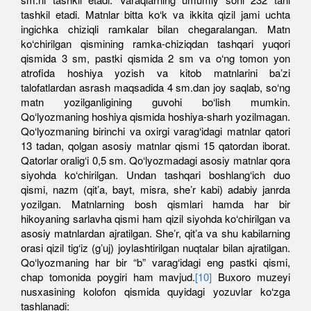
tashkil etadi. Matnlar bitta ko‘k va ikkita qizil jami uchta
ingichka chiziqli ramkalar bilan chegaralangan. Matn
ko‘chirilgan qismining ramka-chiziqdan tashqari yuqori
qismida 3 sm, pastki qismida 2 sm va o‘ng tomon yon
atrofida hoshiya yozish va kitob matnlarini baʼzi
talofatlardan asrash maqsadida 4 sm.dan joy saqlab, so‘ng
matn yozilganligining guvohi bo‘lish mumkin.
Qo‘lyozmaning hoshiya qismida hoshiya-sharh yozilmagan.
Qo‘lyozmaning birinchi va oxirgi varag‘idagi matnlar qatori
13 tadan, qolgan asosiy matnlar qismi 15 qatordan iborat.
Qatorlar oralig‘i 0,5 sm. Qo‘lyozmadagi asosiy matnlar qora
siyohda ko‘chirilgan. Undan tashqari boshlang‘ich duo
qismi, nazm (qitʼa, bayt, misra, sheʼr kabi) adabiy janrda
yozilgan. Matnlarning bosh qismlari hamda har bir
hikoyaning sarlavha qismi ham qizil siyohda ko‘chirilgan va
asosiy matnlardan ajratilgan. Sheʼr, qitʼa va shu kabilarning
orasi qizil tig‘iz (gʼuj) joylashtirilgan nuqtalar bilan ajratilgan.
Qo‘lyozmaning har bir “b” varag‘idagi eng pastki qismi,
chap tomonida poygiri ham mavjud.
[10]
Buxoro muzeyi
nusxasining kolofon qismida quyidagi yozuvlar ko‘zga
tashlanadi: