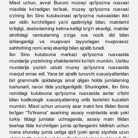
Misol uchun, avval Buxoro muzeyi qo‘lyozma nusxasi
misolida ko‘radigan bo‘lsak, muzey qo‘lyozma nusxasi
o‘zining ibn Sino kutubxonasi qo‘lyozma nusxasidan ikki
asr oldin ko‘chirilgani ya’ni qadimiyligi bilan, matnlarini
to‘liqligi, dostonlarining ketma-ketligi to‘g‘ri ekanligi, matnlar
atrofidagi ramkalarning o‘ziga xos nozik did bilan
ishlanganligi va muqovani tayyorlagan muqovasoz
sahhofning nomi aniq ekanligi bilan ajralib turadi.
Ibn Sino kutubxona markazi qo‘lyozma nusxasida
mundarija yozishning shakllanishini ko‘rish mumkin. Ushbu
mundarija yozish uslubi muzey qo‘lyozma nusxasida
mavjud emas edi. Yana bir ajralib turuvchi xususiyatlaridan
biri grammatik qoidalarga amal qilgan holda jumlalarning
tushunarli, ravon tilda yozilganligidir. Shuningdek, Ibn Sino
nomidagi kutubxona qo‘lyozma nusxasida asrlar o‘tishi
bilan kodikologik xususiyatlarning ortib borishini kuzatish
mumkin. Misol uchun umumiy asar matni fors tilidan iborat
bo‘lgan “To‘tinoma” asarining asosiy matnlarida arab yoki
turkiy tildagi jumlalar uchraganda, asosiy matn tilidan
boshqa tilda ko‘chirilgan jumla qo‘llanganini bildirish uchun
mana shunday jumla ustiga qizil (yoki qora) siyohda uzun