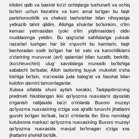
kitobni qalb va basirat ko‘zi ochiqlarga tushunarli va ochiq
bo‘lsin uchun bezahira va kam amal bo‘lgan bu faqir
parishonxotirlik va cheksiz tashvishlar bilan nihoyasiga
yetkazib tahrir qildim. Allohga shukrlar bo‘lsinkim, o‘lim
kemasi yetmasidan (yoki o‘lim yiqitmasidan) oldin
muddaomga yetdim. Bu qog‘ozlar sahifalariga yuksak
nazarlari tushgan har bir o‘quvchi bu kamtarin, faqir
bechoradan sodir bo‘lgan har bir xato va kamchiliklarni
o‘zlarining muruvvat (avf) qalamlari bilan tuzatib, berkitib,
(ko‘chiruvchini) ulug‘ savoblarga munosib bo‘lishiga
sababchi bo‘lsalar, Alloh taoloning buyuk mukofoti o‘sha
kishiga bo‘lsin, ma’nosida juda balog‘at va fasohat bilan
kolofon qismini tamomlaganlar.
Xulosa sifatida shuni aytish kerakki, Tadqiqotimizning
predmeti hisoblangan ikki qo‘lyozma nusxalarni qiyoslab
o‘rganish natijasida ba’zi o‘rinlarda Buxoro muzeyi
qo‘lyozma nusxasining o‘ziga xos ajralib turuvchi jihatlarini
guvohi bo‘lgan bo‘lsak, ba’zi o‘rinlarda Ibn Sino nomidagi
kutubxona markazi qo‘lyozma nusxasining Buxoro muzeyi
qo‘lyozma nusxasida mavjud bo‘lmagan o‘ziga xos
jihatlarini shohidi bo‘ldik.