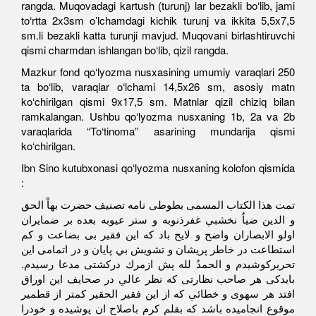
rangda. Muqovadagi kartush (turunj) lar bezakli bo‘lib, jami
to‘rtta 2x3sm oʼlchamdagi kichik turunj va ikkita 5,5x7,5
sm.li bezakli katta turunji mavjud. Muqovani birlashtiruvchi
qismi charmdan ishlangan bo‘lib, qizil rangda.
Mazkur fond qo‘lyozma nusxasining umumiy varaqlari 250
ta bo‘lib, varaqlar o‘lchami 14,5x26 sm, asosiy matn
ko‘chirilgan qismi 9x17,5 sm. Matnlar qizil chiziq bilan
ramkalangan. Ushbu qo‘lyozma nusxaning 1b, 2a va 2b
varaqlarida “To‘tinoma” asarining mundarija qismi
ko‘chirilgan.
Ibn Sino kutubxonasi qo‘lyozma nusxaning kolofon qismida
:
تمت هذا الكتاب المسمى بطوطى نامه تصنيف حضرت بهاْ الحق
و الدين ضياُ نخشبي غفرذنوبه و ستر عيوبه بعده بر ضمايران
اولو الابصاران واضح و لايح باد كه اين فقير بى بضاعت و كم
استطاعت در خاطر پريشان و تشويش بي پايان و در اتمامى اين
تحريركوشيدم و الحمدُ لله پش ازمرك دركشتى مدعا رسيدم.
بايدكى هر صاحب نظارتى كه نظر عالي در صحايف اين اوراق
افتد هر سهوى و خطائي كه از اين فقير الحقير كمتر از قطمير
موقوع انجاميده باشد كه بقلم كرم باصلاح ان پوشيده و خودرا