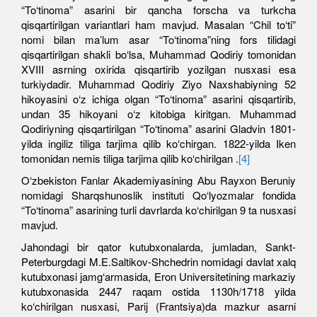
“To‘tinoma” asarini bir qancha forscha va turkcha
qisqartirilgan variantlari ham mavjud. Masalan “Chil to‘ti”
nomi bilan maʼlum asar “To‘tinoma”ning fors tilidagi
qisqartirilgan shakli bo‘lsa, Muhammad Qodiriy tomonidan
XVIII asrning oxirida qisqartirib yozilgan nusxasi esa
turkiydadir. Muhammad Qodiriy Ziyo Naxshabiyning 52
hikoyasini o‘z ichiga olgan “To‘tinoma” asarini qisqartirib,
undan 35 hikoyani o‘z kitobiga kiritgan. Muhammad
Qodiriyning qisqartirilgan “To‘tinoma” asarini Gladvin 1801-
yilda ingiliz tiliga tarjima qilib ko‘chirgan. 1822-yilda Iken
tomonidan nemis tiliga tarjima qilib ko‘chirilgan .
[4]
O‘zbekiston Fanlar Аkademiyasining Аbu Rayxon Beruniy
nomidagi Sharqshunoslik instituti Qo‘lyozmalar fondida
“To‘tinoma” asarining turli davrlarda ko‘chirilgan 9 ta nusxasi
mavjud.
Jahondagi bir qator kutubxonalarda, jumladan, Sankt-
Peterburgdagi M.E.Saltikov-Shchedrin nomidagi davlat xalq
kutubxonasi jamg‘armasida, Eron Universitetining markaziy
kutubxonasida 2447 raqam ostida 1130h/1718 yilda
ko‘chirilgan nusxasi, Parij (Frantsiya)da mazkur asarni