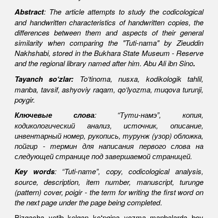
Abstract
: The article attempts to study the codicological
and handwritten characteristics of handwritten copies, the
differences between them and aspects of their general
similarity when comparing the "Tuti-nama" by Zieuddin
Nakhshabi, stored in the Bukhara State Museum - Reserve
and the regional library named after him. Abu Ali ibn Sino
.
Tayanch so‘zlar:
To‘tinoma, nusxa, kodikologik tahlil,
manba, tavsif, ashyoviy raqam, qo‘lyozma, muqova turunji,
poygir.
Ключевые слова
: “Тути-намэ”, копия,
кодикологический анализ, источник, описание,
инвентарный
номер, рукопись, турунж (узор) обложка,
пойгир
-
т
ермин для написания первого слова на
следующей странице под завершаемой страницей
.
Key words
: “Tuti-name”, copy, codicological analysis,
source, description, item number, manuscript, turunge
(pattern) cover, poigir - the term for writing the first word on
the next page under the page being completed
.
Bizgacha yetib kelgan ko
‘
pgina yozma manbalarda boy