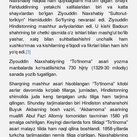
Naxshabiy haqida ham quyidagilarni maʼum qilgan: Shayx
Fariduddinning yetakchi xalifalaridan biri va katta
shayxlardan bo‘lgan Ziyouddin Naxshabiy “Sultonut-
torikiyn” Hamiduddin So‘fiyning nevarasi edi. Ziyouddin
Hindistonning mashhur avliyolaridan edi. U kishi Badoun
shahrining bir chetki qismida o‘z ishlari bilan mashg‘ul bo‘lib
yashar, xalq bilan suhbatlashishni unchalik ham
xushko‘rmas va kishilarning eʼtiqodi va fikrlari bilan ham ishi
yo‘q edi.
[3]
Ziyouddin Naxshabiyning “To‘tinoma” asari yozma
manbalarda ko‘rsatilishicha 730 hijriy (1329-30 milodiy)
sanada yozib tugatilgan.
Sharqning mashhur asari hisoblangan “To‘tinoma” kitobi
asrlar davomida ko‘plab tillarga, jumladan, Hindistonning
shimolida juda keng tarqalgan urdu tiliga ham tarjima
qilingan. Shunday tarjimalardan biri Hindiston shahanshohi
Buyuk Аkbarning bosh vaziri, “Аkbarnoma” asarining
muallifi Аbul Fazl Аllomiy tomonidan taxminan 1580 yili
amalga oshirilgan. Keyingi davrlarda fors tilidagi “To‘tinoma”
asari malayz tilida ham naql qilina boshlandi. 1858-yillarda
turkcha tarjimasidan nemis tiliga o‘girilgan. Naxshabiyning