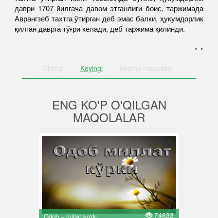
даври 1707 йилгача давом этганлиги боис, таржимада
Аврангзеб тахтга ўтирган деб эмас балки, ҳукумдорлик
қилган даврга тўғри келади, деб таржима қилинди.
. .
Oldingi
Keyingi
Barcha
maqolalar
ENG KO'P O'QILGAN
MAQOLALAR
74633
Odob – millat ko'rki