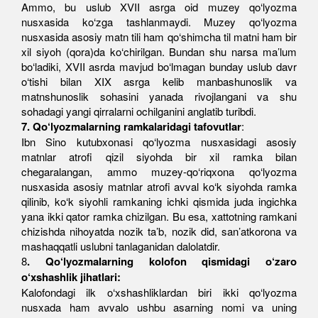
Ammo, bu uslub XVII asrga oid muzey qo‘lyozma
nusxasida ko‘zga tashlanmaydi. Muzey qo‘lyozma
nusxasida asosiy matn tili ham qo‘shimcha til matni ham bir
xil siyoh (qora)da ko‘chirilgan. Bundan shu narsa ma’lum
bo‘ladiki, XVII asrda mavjud bo‘lmagan bunday uslub davr
o‘tishi bilan XIX asrga kelib manbashunoslik va
matnshunoslik sohasini yanada rivojlangani va shu
sohadagi yangi qirralarni ochilganini anglatib turibdi.
7. Qo‘lyozmalarning ramkalaridagi tafovutlar
:
Ibn Sino kutubxonasi qo‘lyozma nusxasidagi asosiy
matnlar atrofi qizil siyohda bir xil ramka bilan
chegaralangan, ammo muzey-qo‘riqxona qo‘lyozma
nusxasida asosiy matnlar atrofi avval ko‘k siyohda ramka
qilinib, ko‘k siyohli ramkaning ichki qismida juda ingichka
yana ikki qator ramka chizilgan. Bu esa, xattotning ramkani
chizishda nihoyatda nozik ta’b, nozik did, san’atkorona va
mashaqqatli uslubni tanlaganidan dalolatdir.
8
. Qo‘lyozmalarning kolofon qismidagi o‘zaro
o‘xshashlik jihatlari:
Kalofondagi ilk o‘xshashliklardan biri ikki qo‘lyozma
nusxada ham avvalo ushbu asarning nomi va uning