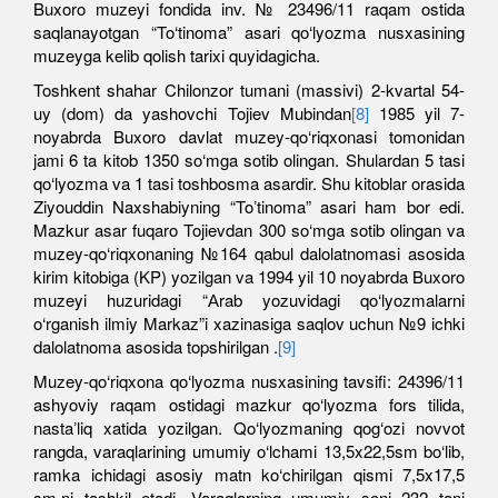
Buxoro muzeyi fondida inv. № 23496/11 raqam ostida
saqlanayotgan “To‘tinoma” asari qo‘lyozma nusxasining
muzeyga kelib qolish tarixi quyidagicha.
Toshkent shahar Chilonzor tumani (massivi) 2-kvartal 54-
uy (dom) da yashovchi Tojiev Mubindan
[8]
1985 yil 7-
noyabrda Buxoro davlat muzey-qo‘riqxonasi tomonidan
jami 6 ta kitob 1350 so‘mga sotib olingan. Shulardan 5 tasi
qo‘lyozma va 1 tasi toshbosma asardir. Shu kitoblar orasida
Ziyouddin Naxshabiyning “Toʼtinoma” asari ham bor edi.
Mazkur asar fuqaro Tojievdan 300 so‘mga sotib olingan va
muzey-qo‘riqxonaning №164 qabul dalolatnomasi asosida
kirim kitobiga (KP) yozilgan va 1994 yil 10 noyabrda Buxoro
muzeyi huzuridagi “Аrab yozuvidagi qo‘lyozmalarni
o‘rganish ilmiy Markaz”i xazinasiga saqlov uchun №9 ichki
dalolatnoma asosida topshirilgan .
[9]
Muzey-qo‘riqxona qo‘lyozma nusxasining tavsifi: 24396/11
ashyoviy raqam ostidagi mazkur qo‘lyozma fors tilida,
nastaʼliq xatida yozilgan. Qo‘lyozmaning qog‘ozi novvot
rangda, varaqlarining umumiy o‘lchami 13,5x22,5sm bo‘lib,
ramka ichidagi asosiy matn ko‘chirilgan qismi 7,5x17,5
sm.ni tashkil etadi. Varaqlarning umumiy soni 232 tani