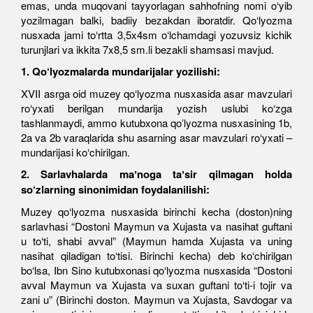
emas, unda muqovani tayyorlagan sahhofning nomi o‘yib
yozilmagan balki, badiiy bezakdan iboratdir. Qo‘lyozma
nusxada jami to‘rtta 3,5x4sm o‘lchamdagi yozuvsiz kichik
turunjlari va ikkita 7x8,5 sm.li bezakli shamsasi mavjud.
1. Qo‘lyozmalarda mundarijalar yozilishi:
XVII asrga oid muzey qo‘lyozma nusxasida asar mavzulari
ro‘yxati berilgan mundarija yozish uslubi ko‘zga
tashlanmaydi, ammo kutubxona qoʼlyozma nusxasining 1b,
2a va 2b varaqlarida shu asarning asar mavzulari ro‘yxati –
mundarijasi ko‘chirilgan.
2. Sarlavhalarda maʼnoga taʼsir qilmagan holda
so‘zlarning sinonimidan foydalanilishi:
Muzey qo‘lyozma nusxasida birinchi kecha (doston)ning
sarlavhasi “Dostoni Maymun va Xujasta va nasihat guftani
u to‘ti, shabi avval” (Maymun hamda Xujasta va uning
nasihat qiladigan to‘tisi. Birinchi kecha) deb ko‘chirilgan
bo‘lsa, Ibn Sino kutubxonasi qo‘lyozma nusxasida “Dostoni
avval Maymun va Xujasta va suxan guftani to‘ti-i tojir va
zani u” (Birinchi doston. Maymun va Xujasta, Savdogar va