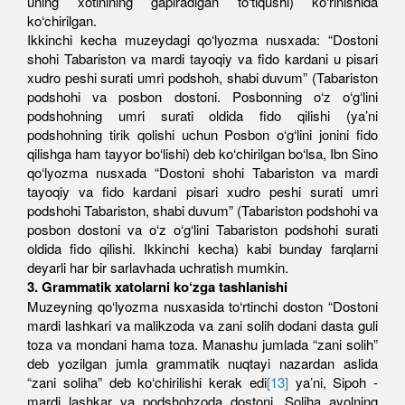
uning xotinining gapiradigan to‘tiqushi) ko‘rinishida
ko‘chirilgan.
Ikkinchi kecha muzeydagi qo‘lyozma nusxada: “Dostoni
shohi Tabariston va mardi tayoqiy va fido kardani u pisari
xudro peshi surati umri podshoh, shabi duvum” (Tabariston
podshohi va posbon dostoni. Posbonning o‘z o‘g‘lini
podshohning umri surati oldida fido qilishi (ya’ni
podshohning tirik qolishi uchun Posbon o‘g‘lini jonini fido
qilishga ham tayyor bo‘lishi) deb ko‘chirilgan bo‘lsa, Ibn Sino
qo‘lyozma nusxada “Dostoni shohi Tabariston va mardi
tayoqiy va fido kardani pisari xudro peshi surati umri
podshohi Tabariston, shabi duvum” (Tabariston podshohi va
posbon dostoni va o‘z o‘g‘lini Tabariston podshohi surati
oldida fido qilishi. Ikkinchi kecha) kabi bunday farqlarni
deyarli har bir sarlavhada uchratish mumkin.
3. Grammatik xatolarni ko‘zga tashlanishi
Muzeyning qo‘lyozma nusxasida to‘rtinchi doston “Dostoni
mardi lashkari va malikzoda va zani solih dodani dasta guli
toza va mondani hama toza. Manashu jumlada “zani solih”
deb yozilgan jumla grammatik nuqtayi nazardan aslida
“zani soliha” deb ko‘chirilishi kerak edi
[13]
ya’ni, Sipoh -
mardi lashkar va podshohzoda dostoni. Soliha ayolning