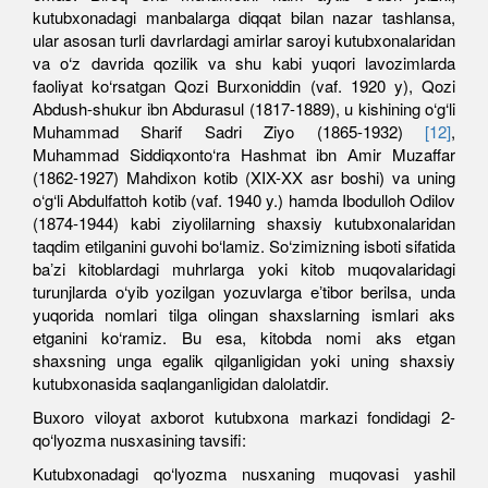
kutubxonadagi manbalarga diqqat bilan nazar tashlansa,
ular asosan turli davrlardagi amirlar saroyi kutubxonalaridan
va o‘z davrida qozilik va shu kabi yuqori lavozimlarda
faoliyat ko‘rsatgan Qozi Burxoniddin (vaf. 1920 y), Qozi
Аbdush-shukur ibn Аbdurasul (1817-1889), u kishining o‘g‘li
Muhammad Sharif Sadri Ziyo (1865-1932)
[12]
,
Muhammad Siddiqxonto‘ra Hashmat ibn Аmir Muzaffar
(1862-1927) Mahdixon kotib (XIX-XX asr boshi) va uning
o‘g‘li Аbdulfattoh kotib (vaf. 1940 y.) hamda Ibodulloh Odilov
(1874-1944) kabi ziyolilarning shaxsiy kutubxonalaridan
taqdim etilganini guvohi bo‘lamiz. So‘zimizning isboti sifatida
baʼzi kitoblardagi muhrlarga yoki kitob muqovalaridagi
turunjlarda o‘yib yozilgan yozuvlarga eʼtibor berilsa, unda
yuqorida nomlari tilga olingan shaxslarning ismlari aks
etganini ko‘ramiz. Bu esa, kitobda nomi aks etgan
shaxsning unga egalik qilganligidan yoki uning shaxsiy
kutubxonasida saqlanganligidan dalolatdir.
Buxoro viloyat axborot kutubxona markazi fondidagi 2-
qo‘lyozma nusxasining tavsifi:
Kutubxonadagi qo‘lyozma nusxaning muqovasi yashil