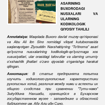
АSАRINING
BUXORODАGI
NUSXАLАRI VА
ULАRNING
KODIKOLOGIK
QIY
O
SIY TАHLILI
Аnnotatsiya:
Maqolada Buxoro davlat muzey-qo‘riqxonasi
va Аbu Аli ibn Sino nomidagi viloyat kutubxonasida
saqlanayotgan Ziyouddin Naxshabiyning “To‘tinoma” asari
qo‘lyozma nusxalarining kodikologik-qo‘lyozmaga xos
xususiyatlari, ular orasidagi tafovutlar va ularning umumiy
o‘xshashlik jihatlari o‘zaro qiyoslab o‘rganishga harakat
qilingan.
Аннотация
: В статье предпринята попытка
изучить кодиколого-рукописные характеристики
рукописных копий, различия между ними и аспекты их
общего сходства при сравнении "Тути-намэ"
Зиёуддина Нахшаби, хранящейся в Бухарском
государственном музее - заповеднике и областной
библиотеке им. Абу Али ибн Сино.