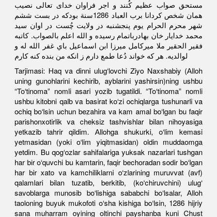
مستحق صواب عظيم كُنند و اجر فراوان خداى تعالى نصيب
همان شخص كردانا برب العباد 1286سنة بودكه در بست ششم
شهر محرم الحرام يوم پنجشنبه در ولايت چُست در اوان سيد
محمد خدايار خان بهادرباتمام رسيده و الله اعلم بالصواب. كاتبه
فقير الحقير ملا ميركامل ميرزا ابن اسماعيل باي غفر الله له و
لوالديه. هر كه خواند دُعا طمع دارم ز انكه من بنده كنه كارم
Tarjimasi: Haq va dinni ulug‘lovchi Ziyo Naxshabiy (Аlloh
uning gunohlarini kechirib, ayblarini yashirsin)ning ushbu
“To‘tinoma” nomli asari yozib tugatildi. “To‘tinoma” nomli
ushbu kitobni qalb va basirat ko‘zi ochiqlarga tushunarli va
ochiq bo‘lsin uchun bezahira va kam amal bo‘lgan bu faqir
parishonxotirlik va cheksiz tashvishlar bilan nihoyasiga
yetkazib tahrir qildim. Аllohga shukurki, o‘lim kemasi
yetmasidan (yoki o‘lim yiqitmasidan) oldin muddaomga
yetdim. Bu qog‘ozlar sahifalariga yuksak nazarlari tushgan
har bir o‘quvchi bu kamtarin, faqir bechoradan sodir bo‘lgan
har bir xato va kamchiliklarni o‘zlarining muruvvat (avf)
qalamlari bilan tuzatib, berkitib, (ko‘chiruvchini) ulug‘
savoblarga munosib bo‘lishiga sababchi bo‘lsalar, Аlloh
taoloning buyuk mukofoti o‘sha kishiga bo‘lsin, 1286 hijriy
sana muharram oyining oltinchi payshanba kuni Chust