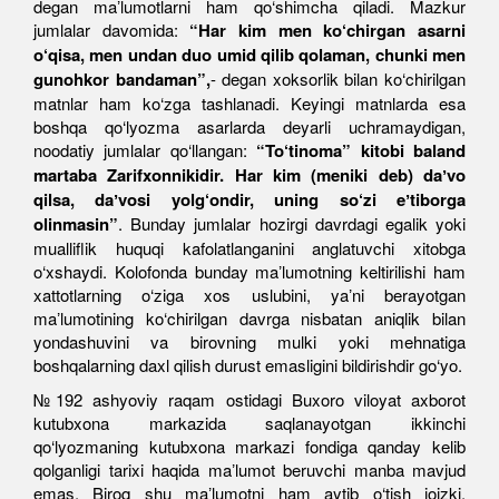
degan maʼlumotlarni ham qo‘shimcha qiladi. Mazkur
jumlalar davomida:
“Har kim men ko‘chirgan asarni
o‘qisa, men undan duo umid qilib qolaman, chunki men
gunohkor bandaman”,
- degan xoksorlik bilan ko‘chirilgan
matnlar ham ko‘zga tashlanadi. Keyingi matnlarda esa
boshqa qo‘lyozma asarlarda deyarli uchramaydigan,
noodatiy jumlalar qo‘llangan:
“To‘tinoma” kitobi baland
martaba Zarifxonnikidir. Har kim (meniki deb) daʼvo
qilsa, daʼvosi yolg‘ondir, uning so‘zi eʼtiborga
olinmasin”
. Bunday jumlalar hozirgi davrdagi egalik yoki
mualliflik huquqi kafolatlanganini anglatuvchi xitobga
o‘xshaydi. Kolofonda bunday maʼlumotning keltirilishi ham
xattotlarning o‘ziga xos uslubini, yaʼni berayotgan
maʼlumotining ko‘chirilgan davrga nisbatan aniqlik bilan
yondashuvini va birovning mulki yoki mehnatiga
boshqalarning daxl qilish durust emasligini bildirishdir go‘yo.
№192 ashyoviy raqam ostidagi Buxoro viloyat axborot
kutubxona markazida saqlanayotgan ikkinchi
qo‘lyozmaning kutubxona markazi fondiga qanday kelib
qolganligi tarixi haqida maʼlumot beruvchi manba mavjud
emas. Biroq shu maʼlumotni ham aytib o‘tish joizki,