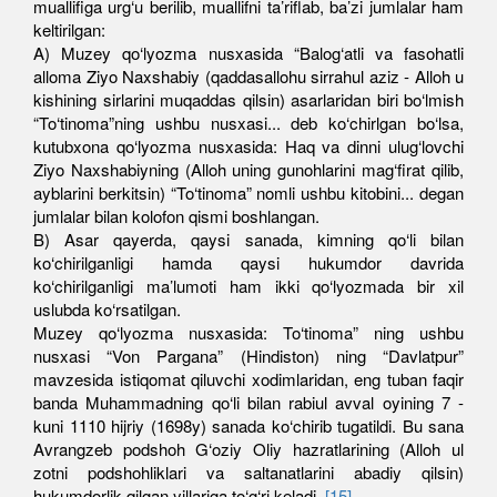
muallifiga urg‘u berilib, muallifni ta’riflab, ba’zi jumlalar ham
keltirilgan:
A) Muzey qo‘lyozma nusxasida “Balog‘atli va fasohatli
alloma Ziyo Naxshabiy (qaddasallohu sirrahul aziz - Alloh u
kishining sirlarini muqaddas qilsin) asarlaridan biri bo‘lmish
“To‘tinoma”ning ushbu nusxasi... deb ko‘chirlgan bo‘lsa,
kutubxona qo‘lyozma nusxasida: Haq va dinni ulug‘lovchi
Ziyo Naxshabiyning (Alloh uning gunohlarini mag‘firat qilib,
ayblarini berkitsin) “To‘tinoma” nomli ushbu kitobini... degan
jumlalar bilan kolofon qismi boshlangan.
B) Asar qayerda, qaysi sanada, kimning qo‘li bilan
ko‘chirilganligi hamda qaysi hukumdor davrida
ko‘chirilganligi ma’lumoti ham ikki qo‘lyozmada bir xil
uslubda ko‘rsatilgan.
Muzey qo‘lyozma nusxasida: To‘tinoma” ning ushbu
nusxasi “Von Pargana” (Hindiston) ning “Davlatpur”
mavzesida istiqomat qiluvchi xodimlaridan, eng tuban faqir
banda Muhammadning qo‘li bilan rabiul avval oyining 7 -
kuni 1110 hijriy (1698y) sanada ko‘chirib tugatildi. Bu sana
Avrangzeb podshoh G‘oziy Oliy hazratlarining (Alloh ul
zotni podshohliklari va saltanatlarini abadiy qilsin)
hukumdorlik qilgan yillariga to‘g‘ri keladi .
[15]