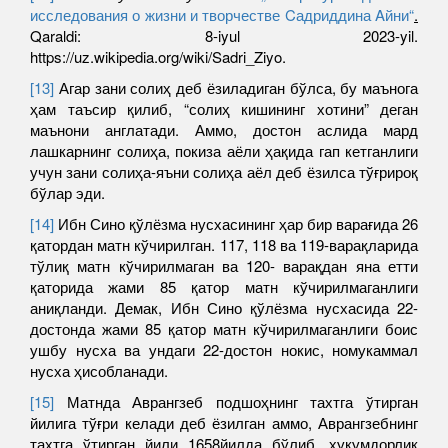
исследования о жизни и творчестве Cадриддина Aйни“
.
Qaraldi: 8-iyul 2023-yil.
https://uz.wikipedia.org/wiki/Sadri_Ziyo.
[13]
Агар зани солиҳ деб ёзиладиган бўлса, бу маънога
ҳам таъсир қилиб, “солиҳ кишининг хотини” деган
маънони англатади. Аммо, достон аслида мард
лашкарнинг солиҳа, покиза аёли ҳақида гап кетганлиги
учун зани солиҳа-яъни солиҳа аёл деб ёзилса тўғрироқ
бўлар эди.
[14]
Ибн Сино қўлёзма нусхасининг ҳар бир варағида 26
қатордан матн кўчирилган. 117, 118 ва 119-варақларида
тўлиқ матн кўчирилмаган ва 120- варақдан яна етти
қаторида жами 85 қатор матн кўчирилмаганлиги
аниқланди. Демак, Ибн Сино қўлёзма нусхасида 22-
достонда жами 85 қатор матн кўчирилмаганлиги боис
ушбу нусха ва ундаги 22-достон нокис, номукаммал
нусха ҳисобланади.
[15]
Матнда Аврангзеб подшоҳнинг тахтга ўтирган
йилига тўғри келади деб ёзилган аммо, Аврангзебнинг
тахтга ўтирган йили 1658йилда бўлиб, ҳукумдорлик