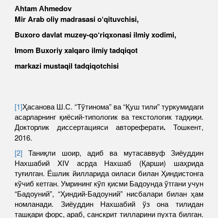
А
htam
А
hmedov
Mir Arab oliy madrasasi o‘qituvchisi,
Buxoro davlat muzey-qo
‘
riqxonasi ilmiy xodimi,
Imom Buxoriy xalqaro ilmiy tadqiqot
markazi mustaqil tadqiqotchisi
[1]
Ҳасанова Ш.С. “Тўтинома” ва “Қуш тили” туркумидаги
асарларнинг қиёсий-типологик ва текстологик тадқиқи.
Докторлик диссертацияси автореферати
.
Тошкент,
2016.
[2]
Таниқли шоир, адиб ва мутасаввуф Зиёуддин
Нахшабий XIV асрда Нахшаб (Қарши) шаҳрида
туғилган. Ёшлик йилларида оиласи билан Ҳиндистонга
кўчиб кетган. Умрининг кўп қисми Бадоунда ўтгани учун
“Бадоуний”, “Ҳиндий-Бадоуний” нисбалари билан ҳам
номланади. Зиёуддин Нахшабий ўз она тилидан
ташқари форс, араб, санскрит тилларини пухта билган.