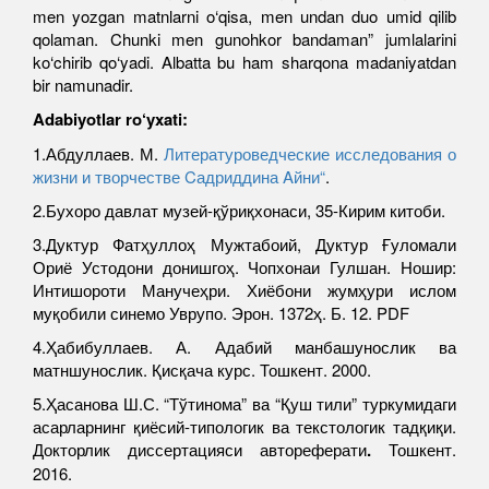
men yozgan matnlarni o‘qisa, men undan duo umid qilib
qolaman. Chunki men gunohkor bandaman” jumlalarini
ko‘chirib qo‘yadi. Albatta bu ham sharqona madaniyatdan
bir namunadir.
Adabiyotlar ro‘yxati
:
1.Абдуллаев. М.
Литературоведческие исследования о
жизни и творчестве Cадриддина Aйни“
.
2.Бухоро давлат музей-қўриқхонаси, 35-Кирим китоби.
3.Дуктур Фатҳуллоҳ Мужтабоий, Дуктур Ғуломали
Ориё Устодони донишгоҳ. Чопхонаи Гулшан. Ношир:
Интишороти Манучеҳри. Хиёбони жумҳури ислом
муқобили синемо Уврупо. Эрон. 1372ҳ. Б. 12. PDF
4.Ҳабибуллаев. А. Адабий манбашунослик ва
матншунослик. Қисқача курс. Тошкент. 2000.
5.Ҳасанова Ш.С. “Тўтинома” ва “Қуш тили” туркумидаги
асарларнинг қиёсий-типологик ва текстологик тадқиқи.
Докторлик диссертацияси автореферати
.
Тошкент.
2016.