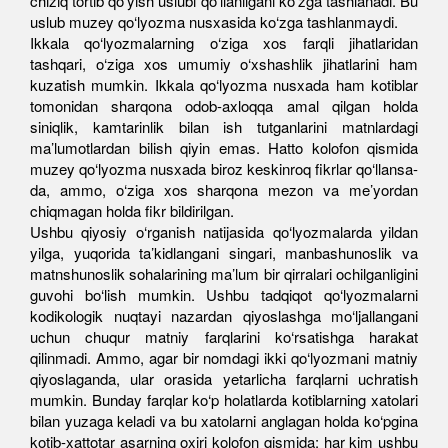
chiziq tortib qo‘yish uslubi qo‘llanilgani ko‘zga tashlanadi. Bu
uslub muzey qo‘lyozma nusxasida ko‘zga tashlanmaydi.
Ikkala qo‘lyozmalarning o‘ziga xos farqli jihatlaridan
tashqari, o‘ziga xos umumiy o‘xshashlik jihatlarini ham
kuzatish mumkin. Ikkala qo‘lyozma nusxada ham kotiblar
tomonidan sharqona odob-axloqqa amal qilgan holda
siniqlik, kamtarinlik bilan ish tutganlarini matnlardagi
ma’lumotlardan bilish qiyin emas. Hatto kolofon qismida
muzey qo‘lyozma nusxada biroz keskinroq fikrlar qo‘llansa-
da, ammo, o‘ziga xos sharqona mezon va me’yordan
chiqmagan holda fikr bildirilgan.
Ushbu qiyosiy o‘rganish natijasida qo‘lyozmalarda yildan
yilga, yuqorida ta’kidlangani singari, manbashunoslik va
matnshunoslik sohalarining ma’lum bir qirralari ochilganligini
guvohi bo‘lish mumkin. Ushbu tadqiqot qo‘lyozmalarni
kodikologik nuqtayi nazardan qiyoslashga mo‘ljallangani
uchun chuqur matniy farqlarini ko‘rsatishga harakat
qilinmadi. Ammo, agar bir nomdagi ikki qo‘lyozmani matniy
qiyoslaganda, ular orasida yetarlicha farqlarni uchratish
mumkin. Bunday farqlar ko‘p holatlarda kotiblarning xatolari
bilan yuzaga keladi va bu xatolarni anglagan holda ko‘pgina
kotib-xattotar asarning oxiri kolofon qismida: har kim ushbu