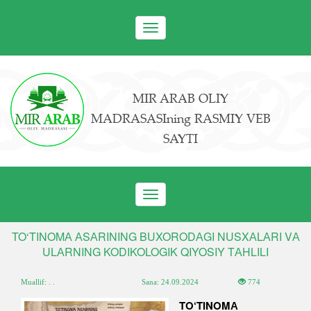
Toggle
navigation
MIR ARAB OLIY
MADRASASIning RASMIY VEB
SAYTI
Toggle
navigation
TO‘TINOMА АSАRINING BUXORODАGI NUSXАLАRI VА
ULАRNING KODIKOLOGIK QIYOSIY TАHLILI
Muallif: . .
Sana:
24.09.2024
774
TO
‘
TINOMА