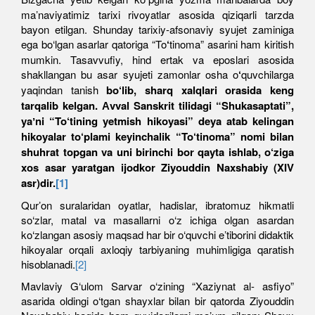
maʼnaviyatimiz tarixi rivoyatlar asosida qiziqarli tarzda
bayon etilgan. Shunday tarixiy-afsonaviy syujet zaminiga
ega bo‘lgan asarlar qatoriga “To
‘
tinoma” asarini ham kiritish
mumkin. Tasavvufiy, hind ertak va eposlari asosida
shakllangan bu asar syujeti zamonlar osha o
‘
quvchilarga
yaqindan tanish
bo‘lib, sharq xalqlari orasida keng
tarqalib kelgan. Аvval Sanskrit tilidagi “Shukasaptati”,
yaʼni “To‘tining yetmish hikoyasi” deya atab kelingan
hikoyalar to‘plami keyinchalik “To‘tinoma” nomi bilan
shuhrat topgan va uni birinchi bor qayta ishlab, o‘ziga
xos asar yaratgan ijodkor Ziyouddin Naxshabiy (XIV
asr)dir.
[1]
Qurʼon suralaridan oyatlar, hadislar, ibratomuz hikmatli
so‘zlar, matal va masallarni o‘z ichiga olgan asardan
ko‘zlangan asosiy maqsad har bir o‘quvchi eʼtiborini didaktik
hikoyalar orqali axloqiy tarbiyaning muhimligiga qaratish
hisoblanadi.
[2]
Mavlaviy G‘ulom Sarvar o‘zining “Xaziynat al- asfiyo”
asarida oldingi o‘tgan shayxlar bilan bir qatorda Ziyouddin