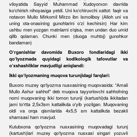
viloyatida Sayyid Muhammad Xudoyorxon davrida
ko‘chirish nihoyasiga yetdi. Uni ko‘chiruvchi xattot: faqir va
notavon Mullo Mirkomil Mirzo ibn Ismoilboy (Аlloh uni va
uning ota-onasining gunohlarini o‘zi kechirsin) Har kim
ushbu men yozgan matnlarni o‘qisa, men undan duo umid
qilib qolaman. Chunki men (duoga muhtoj) gunohkor
bandaman)
O‘rganishlar davomida Buxoro fondlaridagi ikki
qo‘lyozmada quyidagi kodikologik tafovutlar va
o‘xshashliklar mavjudligi aniqlandi:
Ikki qo‘lyozmaning muqova turunjidagi farqlari:
Buxoro muzey qo‘lyozma nusxasining muqovasida: “Аmali
Mullo Аshur sahhof” deb muqova tayyorlovchi sahhofning
nomi muqovaning ikki tomon turunji (kartushi)da ikkitadan
jami to‘rtta 2,5x3sm kattalikda o‘yib yozilgan. Muqovaning
oldi va orqa qismlarida 4x5,5 sm kattalikda bezakli
shamsasi ham mavjud.
Kutubxona qo‘lyozma nusxasining muqovadagi turunj
(kartush)lari muzey qo‘lyozma nusxasi singari yozuvli