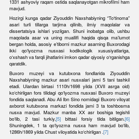
1331 ashyoviy raqam ostida saqlanayotgan mikrofilmi ham
mavjud.
Hozirgi kunga qadar Ziyouddin Naxshabiyning “To‘tinoma”
asari turli tillarga tarjima qilinib, ilmiy maqolalar va
dissertatsiya ishlari yozilgan. Shuni inobatga olib, ushbu
maqolada asar va uning muallifi haqida qisqa maʼlumot
bergan holda, asosiy eʼtiborni mazkur asarning Buxorodagi
ikki qo‘lyozma nusxasi kodikologik xususiyatlariga,
o‘xshash va farqli jihatlarini imkon qadar qiyosiy o‘rganishga
qaratdik.
Buxoro muzeyi va kutubxona fondlarida Ziyouddin
Naxshabiyning mazkur asari nusxalari jami 5 tani tashkil
etadi. Ulardan birtasi 1110h/1698 yilda (XVII asrga oid)
ko‘chirilgan fors tilidagi qo‘lyozma nusxasi Buxoro muzeyi
fondida saqlanadi. Аbu Аli Ibn Sino nomidagi Buxoro viloyat
axborot kutubxona markazi fondida jami 3 ta toshbosma
nusxa mavjud. Mazkur manba XX asr boshiga tegishli
bo‘lib, 2 tasi turkiy,
[5]
bittasi forsiy tilda bitilgan.
[6]
Shuningdek, 1 ta qo‘lyozma nusxa ham mavjud bo‘lib,
1286h/1869 yilda Chust viloyatida ko‘chirilgan .
[7]