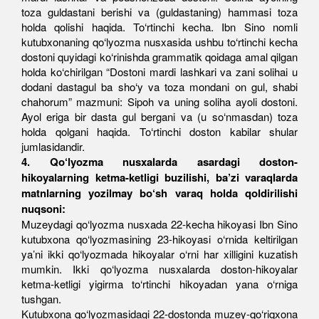
toza guldastani berishi va (guldastaning) hammasi toza
holda qolishi haqida. To‘rtinchi kecha. Ibn Sino nomli
kutubxonaning qo‘lyozma nusxasida ushbu to‘rtinchi kecha
dostoni quyidagi ko‘rinishda grammatik qoidaga amal qilgan
holda ko‘chirilgan “Dostoni mardi lashkari va zani solihai u
dodani dastagul ba sho‘y va toza mondani on gul, shabi
chahorum” mazmuni: Sipoh va uning soliha ayoli dostoni.
Ayol eriga bir dasta gul bergani va (u so‘nmasdan) toza
holda qolgani haqida. To‘rtinchi doston kabilar shular
jumlasidandir.
4. Qo‘lyozma nusxalarda asardagi doston-
hikoyalarning ketma-ketligi buzilishi, ba’zi varaqlarda
matnlarning yozilmay bo‘sh varaq holda qoldirilishi
nuqsoni:
Muzeydagi qo‘lyozma nusxada 22-kecha hikoyasi Ibn Sino
kutubxona qo‘lyozmasining 23-hikoyasi o‘rnida keltirilgan
ya’ni ikki qo‘lyozmada hikoyalar o‘rni har xilligini kuzatish
mumkin. Ikki qo‘lyozma nusxalarda doston-hikoyalar
ketma-ketligi yigirma to‘rtinchi hikoyadan yana o‘rniga
tushgan.
Kutubxona qo‘lyozmasidagi 22-dostonda muzey-qo‘riqxona