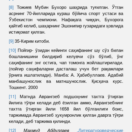
[8]
Тожиев Мубин Бухоро шаҳрида туғилган. Ўтган
асрнинг 70-йилларида кураш бўйича спорт устаси ва
Ўзбекистон чемпиони. Нафақага чиққач, Бухорога
қайтиб келиб, шаҳарнинг Эшонипир гузаридаги ҳовлида
истиқомат қилган.
[9]
35-Кирим китоби.
[10]
Пойгир- ўзидан кейинги саҳифанинг шу сўз билан
бошланишини билдириб келувчи сўз бўлиб, ўнг
саҳифанинг энг остига, чап томонга жойлаштирилади.
(пойгир саҳифаларни дасталаш учун бет рақамлари
ўрнига ишлатилади). Манба: А. Ҳабибуллаев. Адабий
манбашунослик ва матншунослик. Қисқача курс.
Тошкент. 2000
[11]
Матнда Аврангзеб подшоҳнинг тахтга ўтирган
йилига тўғри келади деб ёзилган аммо, Аврангзебнинг
тахтга ўтирган йили 1658 йил бўлганлиги боис,
таржимада Аврангзеб ҳукумронлик қилган даврга тўғри
келади, деб таржима қилинди.
[12]
Махмуд
Абдуллаев
„Литературоведческие