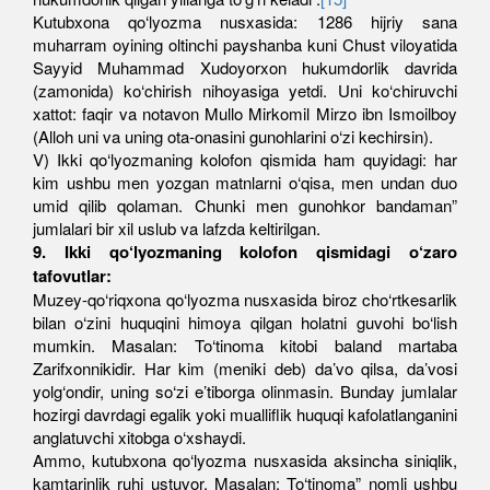
Kutubxona qo‘lyozma nusxasida: 1286 hijriy sana
muharram oyining oltinchi payshanba kuni Chust viloyatida
Sayyid Muhammad Xudoyorxon hukumdorlik davrida
(zamonida) ko‘chirish nihoyasiga yetdi. Uni ko‘chiruvchi
xattot: faqir va notavon Mullo Mirkomil Mirzo ibn Ismoilboy
(Alloh uni va uning ota-onasini gunohlarini o‘zi kechirsin).
V) Ikki qo‘lyozmaning kolofon qismida ham quyidagi: har
kim ushbu men yozgan matnlarni o‘qisa, men undan duo
umid qilib qolaman. Chunki men gunohkor bandaman”
jumlalari bir xil uslub va lafzda keltirilgan.
9. Ikki qo‘lyozmaning kolofon qismidagi o‘zaro
tafovutlar:
Muzey-qo‘riqxona qo‘lyozma nusxasida biroz cho‘rtkesarlik
bilan o‘zini huquqini himoya qilgan holatni guvohi bo‘lish
mumkin. Masalan: To‘tinoma kitobi baland martaba
Zarifxonnikidir. Har kim (meniki deb) da’vo qilsa, da’vosi
yolg‘ondir, uning so‘zi e’tiborga olinmasin. Bunday jumlalar
hozirgi davrdagi egalik yoki mualliflik huquqi kafolatlanganini
anglatuvchi xitobga o‘xshaydi.
Ammo, kutubxona qo‘lyozma nusxasida aksincha siniqlik,
kamtarinlik ruhi ustuvor. Masalan: To‘tinoma” nomli ushbu