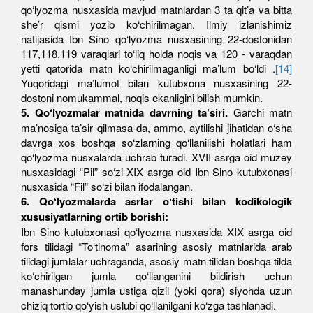
qo‘lyozma nusxasida mavjud matnlardan 3 ta qit’a va bitta
she’r qismi yozib ko‘chirilmagan. Ilmiy izlanishimiz
natijasida Ibn Sino qo‘lyozma nusxasining 22-dostonidan
117,118,119 varaqlari to‘liq holda noqis va 120 - varaqdan
yetti qatorida matn ko‘chirilmaganligi ma’lum bo‘ldi .
[14]
Yuqoridagi ma’lumot bilan kutubxona nusxasining 22-
dostoni nomukammal, noqis ekanligini bilish mumkin.
5. Qo‘lyozmalar matnida davrning ta’siri.
Garchi matn
ma’nosiga ta’sir qilmasa-da, ammo, aytilishi jihatidan o‘sha
davrga xos boshqa so‘zlarning qo‘llanilishi holatlari ham
qo‘lyozma nusxalarda uchrab turadi. XVII asrga oid muzey
nusxasidagi “Pil” so‘zi XIX asrga oid Ibn Sino kutubxonasi
nusxasida “Fil” so‘zi bilan ifodalangan.
6. Qo‘lyozmalarda asrlar o‘tishi bilan kodikologik
xususiyatlarning ortib borishi:
Ibn Sino kutubxonasi qo‘lyozma nusxasida XIX asrga oid
fors tilidagi “To‘tinoma” asarining asosiy matnlarida arab
tilidagi jumlalar uchraganda, asosiy matn tilidan boshqa tilda
ko‘chirilgan jumla qo‘llanganini bildirish uchun
manashunday jumla ustiga qizil (yoki qora) siyohda uzun
chiziq tortib qo‘yish uslubi qo‘llanilgani ko‘zga tashlanadi.